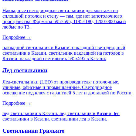
Накладные светодиодные светильники для монтажа на
сплошной потолок и стену — там, где нет запотолочного
пространства. Форматы 595×595, 1195×180, 1200×300 мм и
любые по ТЗ.
Подробнее →
накладной светильник в Казани. накладной светодиодный
светильник в Казани. светильник накладной на потолок в
Казани. накладной светильник 595х595 в Казани
.
Лед светильники
Лед-светильники (LED) от производителя: потолочные,
уличные, офисные и промышленные. Светодиодное
освещение под ключ с гарантией 5 лет и доставкой по России.
Подробнее →
лед светильники в Казани. лед светильник в Казани. led
светильники в Казани. светильники лед в Казани
.
Светильники Грильято