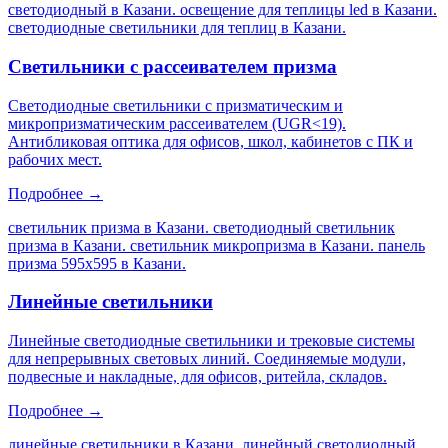
светодиодный в Казани. освещение для теплицы led в Казани.
светодиодные светильники для теплиц в Казани
.
Светильники с рассеивателем призма
Светодиодные светильники с призматическим и
микропризматическим рассеивателем (UGR<19).
Антибликовая оптика для офисов, школ, кабинетов с ПК и
рабочих мест.
Подробнее →
светильник призма в Казани. светодиодный светильник
призма в Казани. светильник микропризма в Казани. панель
призма 595х595 в Казани
.
Линейные светильники
Линейные светодиодные светильники и трековые системы
для непрерывных световых линий. Соединяемые модули,
подвесные и накладные, для офисов, ритейла, складов.
Подробнее →
линейные светильники в Казани. линейный светодиодный