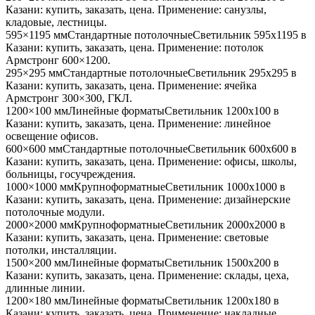
Казани
: купить, заказать, цена. Применение:
санузлы,
кладовые, лестницы
.
595×1195 мм
Стандартные потолочные
Светильник
595x1195
в
Казани
: купить, заказать, цена. Применение:
потолок
Армстронг 600×1200
.
295×295 мм
Стандартные потолочные
Светильник
295x295
в
Казани
: купить, заказать, цена. Применение:
ячейка
Армстронг 300×300, ГКЛ
.
1200×100 мм
Линейные форматы
Светильник
1200x100
в
Казани
: купить, заказать, цена. Применение:
линейное
освещение офисов
.
600×600 мм
Стандартные потолочные
Светильник
600x600
в
Казани
: купить, заказать, цена. Применение:
офисы, школы,
больницы, госучреждения
.
1000×1000 мм
Крупноформатные
Светильник
1000x1000
в
Казани
: купить, заказать, цена. Применение:
дизайнерские
потолочные модули
.
2000×2000 мм
Крупноформатные
Светильник
2000x2000
в
Казани
: купить, заказать, цена. Применение:
световые
потолки, инсталляции
.
1500×200 мм
Линейные форматы
Светильник
1500x200
в
Казани
: купить, заказать, цена. Применение:
склады, цеха,
длинные линии
.
1200×180 мм
Линейные форматы
Светильник
1200x180
в
Казани
: купить, заказать, цена. Применение:
накладные