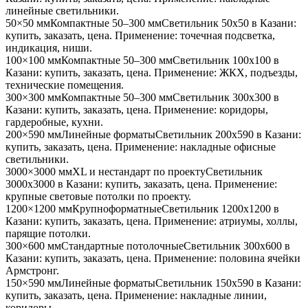
линейные светильники
.
50×50 мм
Компактные 50–300 мм
Светильник
50x50
в Казани
:
купить, заказать, цена. Применение:
точечная подсветка,
индикация, ниши
.
100×100 мм
Компактные 50–300 мм
Светильник
100x100
в
Казани
: купить, заказать, цена. Применение:
ЖКХ, подъезды,
технические помещения
.
300×300 мм
Компактные 50–300 мм
Светильник
300x300
в
Казани
: купить, заказать, цена. Применение:
коридоры,
гардеробные, кухни
.
200×590 мм
Линейные форматы
Светильник
200x590
в Казани
:
купить, заказать, цена. Применение:
накладные офисные
светильники
.
3000×3000 мм
XL и нестандарт по проекту
Светильник
3000x3000
в Казани
: купить, заказать, цена. Применение:
крупные световые потолки по проекту
.
1200×1200 мм
Крупноформатные
Светильник
1200x1200
в
Казани
: купить, заказать, цена. Применение:
атриумы, холлы,
парящие потолки
.
300×600 мм
Стандартные потолочные
Светильник
300x600
в
Казани
: купить, заказать, цена. Применение:
половина ячейки
Армстронг
.
150×590 мм
Линейные форматы
Светильник
150x590
в Казани
:
купить, заказать, цена. Применение:
накладные линии,
коридоры
.