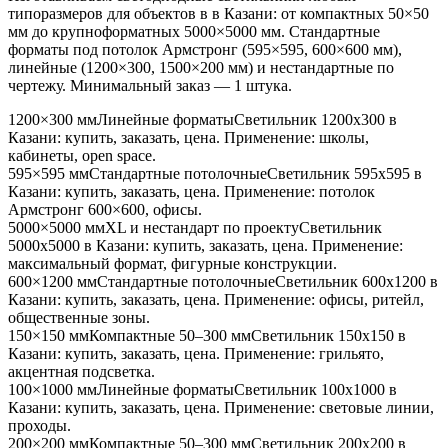
типоразмеров для объектов в
в Казани
: от компактных 50×50
мм до крупноформатных 5000×5000 мм. Стандартные
форматы под потолок Армстронг (595×595, 600×600 мм),
линейные (1200×300, 1500×200 мм) и нестандартные по
чертежу. Минимальный заказ — 1 штука.
1200×300 мм
Линейные форматы
Светильник
1200x300
в
Казани
: купить, заказать, цена. Применение:
школы,
кабинеты, open space
.
595×595 мм
Стандартные потолочные
Светильник
595x595
в
Казани
: купить, заказать, цена. Применение:
потолок
Армстронг 600×600, офисы
.
5000×5000 мм
XL и нестандарт по проекту
Светильник
5000x5000
в Казани
: купить, заказать, цена. Применение:
максимальный формат, фигурные конструкции
.
600×1200 мм
Стандартные потолочные
Светильник
600x1200
в
Казани
: купить, заказать, цена. Применение:
офисы, ритейл,
общественные зоны
.
150×150 мм
Компактные 50–300 мм
Светильник
150x150
в
Казани
: купить, заказать, цена. Применение:
грильято,
акцентная подсветка
.
100×1000 мм
Линейные форматы
Светильник
100x1000
в
Казани
: купить, заказать, цена. Применение:
световые линии,
проходы
.
200×200 мм
Компактные 50–300 мм
Светильник
200x200
в