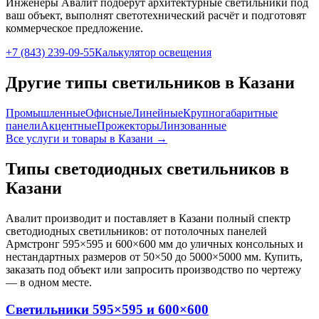
Инженеры Авалит подберут
архитектурные
светильники под
ваш объект, выполнят светотехнический расчёт и подготовят
коммерческое предложение.
+7 (843) 239-09-55
Калькулятор освещения
Другие типы светильников
в Казани
Промышленные
Офисные
Линейные
Крупногабаритные
панели
Акцентные
Прожекторы
Линзованные
Все услуги и товары
в Казани
→
Типы светодиодных светильников
в
Казани
Авалит производит и поставляет
в Казани
полный спектр
светодиодных светильников: от потолочных панелей
Армстронг 595×595 и 600×600 мм до уличных консольных и
нестандартных размеров от 50×50 до 5000×5000 мм. Купить,
заказать под объект или запросить производство по чертежу
— в одном месте.
Светильники 595×595 и 600×600