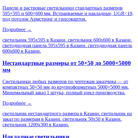
Панели и растровые светильники стандартных размеров
595×595 и 600×600 мм. Встраиваемые и накладные, UGR<19,
под потолок Армстронг и гипсокартон.
Подробнее →
светильник 595х595 в Казани. светильник 600х600 в Казани.
светодиодная панель 595х595 в Казани. светодиодная панель
600х600 в Казани
.
Нестандартные размеры от 50×50 до 5000×5000
мм
Светильники любых размеров по чертежам заказчика — от
компактных 50×50 мм до крупноформатных 5000×5000 мм.
Минимальный заказ 1 штука, полный цикл производства.
Подробнее →
светильник нестандартного размера в Казани. светильник на
заказ по размерам в Казани. светильник 50х50 в Казани.
светильник 1200х300 в Казани
.
Накладные светильники