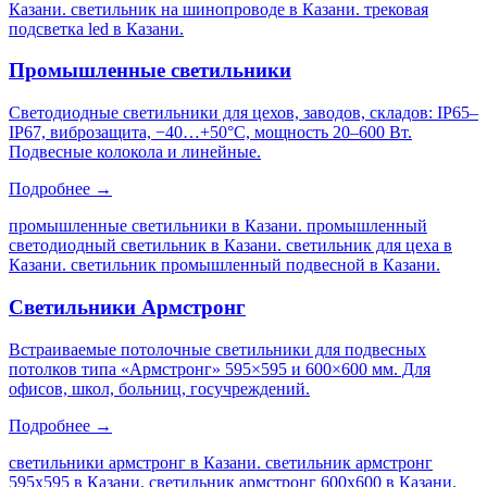
Казани. светильник на шинопроводе в Казани. трековая
подсветка led в Казани
.
Промышленные светильники
Светодиодные светильники для цехов, заводов, складов: IP65–
IP67, виброзащита, −40…+50°C, мощность 20–600 Вт.
Подвесные колокола и линейные.
Подробнее →
промышленные светильники в Казани. промышленный
светодиодный светильник в Казани. светильник для цеха в
Казани. светильник промышленный подвесной в Казани
.
Светильники Армстронг
Встраиваемые потолочные светильники для подвесных
потолков типа «Армстронг» 595×595 и 600×600 мм. Для
офисов, школ, больниц, госучреждений.
Подробнее →
светильники армстронг в Казани. светильник армстронг
595х595 в Казани. светильник армстронг 600х600 в Казани.