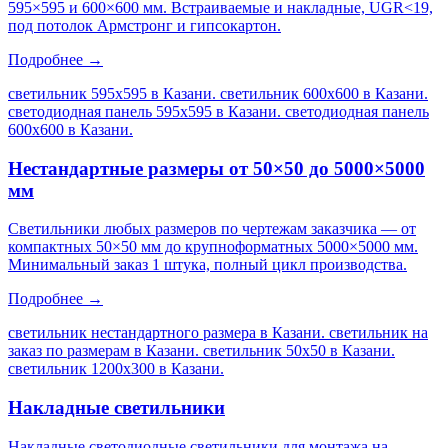
595×595 и 600×600 мм. Встраиваемые и накладные, UGR<19,
под потолок Армстронг и гипсокартон.
Подробнее →
светильник 595х595 в Казани. светильник 600х600 в Казани.
светодиодная панель 595х595 в Казани. светодиодная панель
600х600 в Казани
.
Нестандартные размеры от 50×50 до 5000×5000
мм
Светильники любых размеров по чертежам заказчика — от
компактных 50×50 мм до крупноформатных 5000×5000 мм.
Минимальный заказ 1 штука, полный цикл производства.
Подробнее →
светильник нестандартного размера в Казани. светильник на
заказ по размерам в Казани. светильник 50х50 в Казани.
светильник 1200х300 в Казани
.
Накладные светильники
Накладные светодиодные светильники для монтажа на