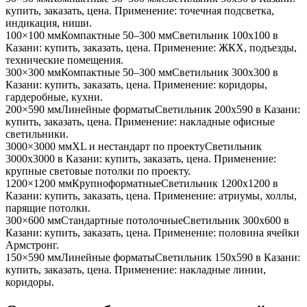
купить, заказать, цена. Применение:
точечная подсветка,
индикация, ниши
.
100×100 мм
Компактные 50–300 мм
Светильник
100x100
в
Казани
: купить, заказать, цена. Применение:
ЖКХ, подъезды,
технические помещения
.
300×300 мм
Компактные 50–300 мм
Светильник
300x300
в
Казани
: купить, заказать, цена. Применение:
коридоры,
гардеробные, кухни
.
200×590 мм
Линейные форматы
Светильник
200x590
в Казани
:
купить, заказать, цена. Применение:
накладные офисные
светильники
.
3000×3000 мм
XL и нестандарт по проекту
Светильник
3000x3000
в Казани
: купить, заказать, цена. Применение:
крупные световые потолки по проекту
.
1200×1200 мм
Крупноформатные
Светильник
1200x1200
в
Казани
: купить, заказать, цена. Применение:
атриумы, холлы,
парящие потолки
.
300×600 мм
Стандартные потолочные
Светильник
300x600
в
Казани
: купить, заказать, цена. Применение:
половина ячейки
Армстронг
.
150×590 мм
Линейные форматы
Светильник
150x590
в Казани
:
купить, заказать, цена. Применение:
накладные линии,
коридоры
.