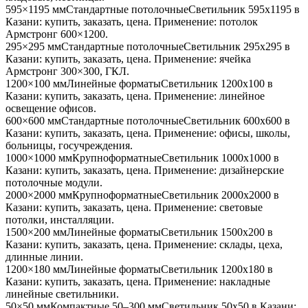
595×1195 мм
Стандартные потолочные
Светильник
595x1195
в
Казани
: купить, заказать, цена. Применение:
потолок
Армстронг 600×1200
.
295×295 мм
Стандартные потолочные
Светильник
295x295
в
Казани
: купить, заказать, цена. Применение:
ячейка
Армстронг 300×300, ГКЛ
.
1200×100 мм
Линейные форматы
Светильник
1200x100
в
Казани
: купить, заказать, цена. Применение:
линейное
освещение офисов
.
600×600 мм
Стандартные потолочные
Светильник
600x600
в
Казани
: купить, заказать, цена. Применение:
офисы, школы,
больницы, госучреждения
.
1000×1000 мм
Крупноформатные
Светильник
1000x1000
в
Казани
: купить, заказать, цена. Применение:
дизайнерские
потолочные модули
.
2000×2000 мм
Крупноформатные
Светильник
2000x2000
в
Казани
: купить, заказать, цена. Применение:
световые
потолки, инсталляции
.
1500×200 мм
Линейные форматы
Светильник
1500x200
в
Казани
: купить, заказать, цена. Применение:
склады, цеха,
длинные линии
.
1200×180 мм
Линейные форматы
Светильник
1200x180
в
Казани
: купить, заказать, цена. Применение:
накладные
линейные светильники
.
50×50 мм
Компактные 50–300 мм
Светильник
50x50
в Казани
: