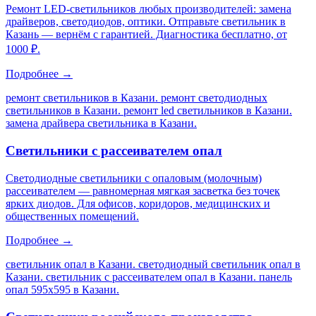
Ремонт LED-светильников любых производителей: замена
драйверов, светодиодов, оптики. Отправьте светильник в
Казань — вернём с гарантией. Диагностика бесплатно, от
1000 ₽.
Подробнее →
ремонт светильников в Казани. ремонт светодиодных
светильников в Казани. ремонт led светильников в Казани.
замена драйвера светильника в Казани
.
Светильники с рассеивателем опал
Светодиодные светильники с опаловым (молочным)
рассеивателем — равномерная мягкая засветка без точек
ярких диодов. Для офисов, коридоров, медицинских и
общественных помещений.
Подробнее →
светильник опал в Казани. светодиодный светильник опал в
Казани. светильник с рассеивателем опал в Казани. панель
опал 595х595 в Казани
.