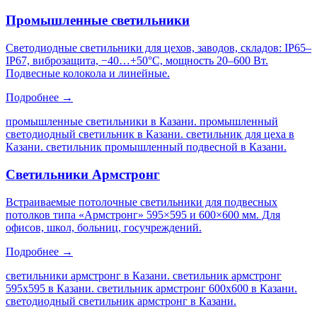
Промышленные светильники
Светодиодные светильники для цехов, заводов, складов: IP65–
IP67, виброзащита, −40…+50°C, мощность 20–600 Вт.
Подвесные колокола и линейные.
Подробнее →
промышленные светильники в Казани. промышленный
светодиодный светильник в Казани. светильник для цеха в
Казани. светильник промышленный подвесной в Казани
.
Светильники Армстронг
Встраиваемые потолочные светильники для подвесных
потолков типа «Армстронг» 595×595 и 600×600 мм. Для
офисов, школ, больниц, госучреждений.
Подробнее →
светильники армстронг в Казани. светильник армстронг
595х595 в Казани. светильник армстронг 600х600 в Казани.
светодиодный светильник армстронг в Казани
.