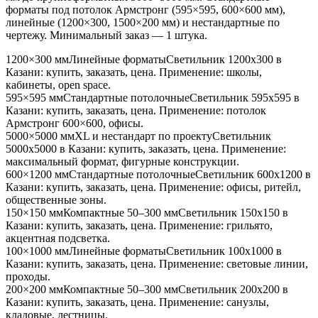
форматы под потолок Армстронг (595×595, 600×600 мм),
линейные (1200×300, 1500×200 мм) и нестандартные по
чертежу. Минимальный заказ — 1 штука.
1200×300 мм
Линейные форматы
Светильник
1200x300
в
Казани
: купить, заказать, цена. Применение:
школы,
кабинеты, open space
.
595×595 мм
Стандартные потолочные
Светильник
595x595
в
Казани
: купить, заказать, цена. Применение:
потолок
Армстронг 600×600, офисы
.
5000×5000 мм
XL и нестандарт по проекту
Светильник
5000x5000
в Казани
: купить, заказать, цена. Применение:
максимальный формат, фигурные конструкции
.
600×1200 мм
Стандартные потолочные
Светильник
600x1200
в
Казани
: купить, заказать, цена. Применение:
офисы, ритейл,
общественные зоны
.
150×150 мм
Компактные 50–300 мм
Светильник
150x150
в
Казани
: купить, заказать, цена. Применение:
грильято,
акцентная подсветка
.
100×1000 мм
Линейные форматы
Светильник
100x1000
в
Казани
: купить, заказать, цена. Применение:
световые линии,
проходы
.
200×200 мм
Компактные 50–300 мм
Светильник
200x200
в
Казани
: купить, заказать, цена. Применение:
санузлы,
кладовые, лестницы
.