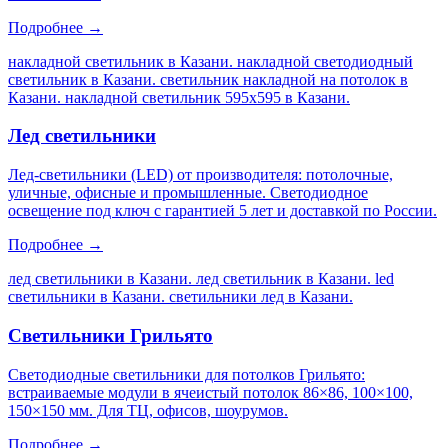
Подробнее →
накладной светильник в Казани. накладной светодиодный
светильник в Казани. светильник накладной на потолок в
Казани. накладной светильник 595х595 в Казани
.
Лед светильники
Лед-светильники (LED) от производителя: потолочные,
уличные, офисные и промышленные. Светодиодное
освещение под ключ с гарантией 5 лет и доставкой по России.
Подробнее →
лед светильники в Казани. лед светильник в Казани. led
светильники в Казани. светильники лед в Казани
.
Светильники Грильято
Светодиодные светильники для потолков Грильято:
встраиваемые модули в ячеистый потолок 86×86, 100×100,
150×150 мм. Для ТЦ, офисов, шоурумов.
Подробнее →