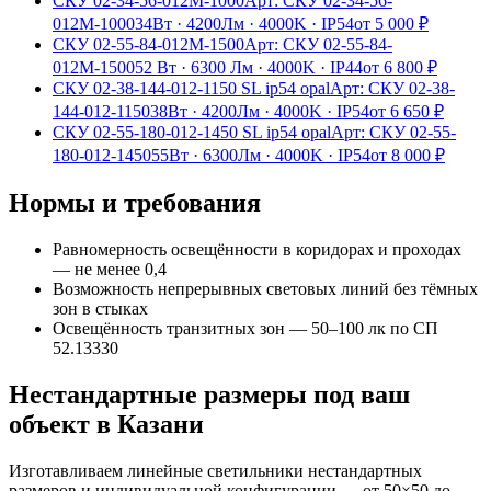
СКУ 02-34-56-012М-1000
Арт:
СКУ 02-34-56-
012М-1000
34Вт
·
4200Лм
·
4000K
·
IP54
от
5 000
₽
СКУ 02-55-84-012М-1500
Арт:
СКУ 02-55-84-
012М-1500
52 Вт
·
6300 Лм
·
4000K
·
IP44
от
6 800
₽
СКУ 02-38-144-012-1150 SL ip54 opal
Арт:
СКУ 02-38-
144-012-1150
38Вт
·
4200Лм
·
4000K
·
IP54
от
6 650
₽
СКУ 02-55-180-012-1450 SL ip54 opal
Арт:
СКУ 02-55-
180-012-1450
55Вт
·
6300Лм
·
4000K
·
IP54
от
8 000
₽
Нормы и требования
Равномерность освещённости в коридорах и проходах
— не менее 0,4
Возможность непрерывных световых линий без тёмных
зон в стыках
Освещённость транзитных зон — 50–100 лк по СП
52.13330
Нестандартные размеры под ваш
объект
в Казани
Изготавливаем
линейные
светильники нестандартных
размеров и индивидуальной конфигурации — от 50×50 до