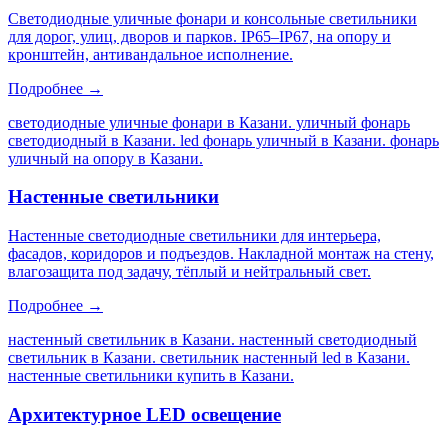
Светодиодные уличные фонари и консольные светильники
для дорог, улиц, дворов и парков. IP65–IP67, на опору и
кронштейн, антивандальное исполнение.
Подробнее →
светодиодные уличные фонари в Казани. уличный фонарь
светодиодный в Казани. led фонарь уличный в Казани. фонарь
уличный на опору в Казани
.
Настенные светильники
Настенные светодиодные светильники для интерьера,
фасадов, коридоров и подъездов. Накладной монтаж на стену,
влагозащита под задачу, тёплый и нейтральный свет.
Подробнее →
настенный светильник в Казани. настенный светодиодный
светильник в Казани. светильник настенный led в Казани.
настенные светильники купить в Казани
.
Архитектурное LED освещение