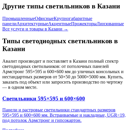
Другие типы светильников
в Казани
Промышленные
Офисные
Крупногабаритные
панели
Архитектурные
Акцентные
Прожекторы
Линзованные
Все услуги и товары
в Казани
→
Типы светодиодных светильников
в
Казани
Авалит производит и поставляет
в Казани
полный спектр
светодиодных светильников: от потолочных панелей
Армстронг 595×595 и 600×600 мм до уличных консольных и
нестандартных размеров от 50×50 до 5000×5000 мм. Купить,
заказать под объект или запросить производство по чертежу
— в одном месте.
Светильники 595×595 и 600×600
Панели и растровые светильники стандартных размеров
595×595 и 600×600 мм. Встраиваемые и накладные, UGR<19,
под потолок Армстронг и гипсокартон.