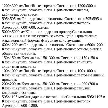
1200×300 мм
Линейные форматы
Светильник
1200x300
в
Казани
: купить, заказать, цена. Применение:
школы,
кабинеты, open space
.
595×595 мм
Стандартные потолочные
Светильник
595x595
в
Казани
: купить, заказать, цена. Применение:
потолок
Армстронг 600×600, офисы
.
5000×5000 мм
XL и нестандарт по проекту
Светильник
5000x5000
в Казани
: купить, заказать, цена. Применение:
максимальный формат, фигурные конструкции
.
600×1200 мм
Стандартные потолочные
Светильник
600x1200
в
Казани
: купить, заказать, цена. Применение:
офисы, ритейл,
общественные зоны
.
150×150 мм
Компактные 50–300 мм
Светильник
150x150
в
Казани
: купить, заказать, цена. Применение:
грильято,
акцентная подсветка
.
100×1000 мм
Линейные форматы
Светильник
100x1000
в
Казани
: купить, заказать, цена. Применение:
световые линии,
проходы
.
200×200 мм
Компактные 50–300 мм
Светильник
200x200
в
Казани
: купить, заказать, цена. Применение:
санузлы,
кладовые, лестницы
.
595×1195 мм
Стандартные потолочные
Светильник
595x1195
в
Казани
: купить, заказать, цена. Применение:
потолок
Армстронг 600×1200
.