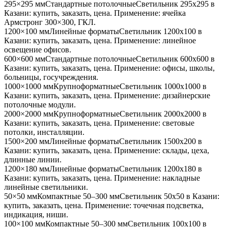
295×295 мм
Стандартные потолочные
Светильник
295x295
в
Казани
: купить, заказать, цена. Применение:
ячейка
Армстронг 300×300, ГКЛ
.
1200×100 мм
Линейные форматы
Светильник
1200x100
в
Казани
: купить, заказать, цена. Применение:
линейное
освещение офисов
.
600×600 мм
Стандартные потолочные
Светильник
600x600
в
Казани
: купить, заказать, цена. Применение:
офисы, школы,
больницы, госучреждения
.
1000×1000 мм
Крупноформатные
Светильник
1000x1000
в
Казани
: купить, заказать, цена. Применение:
дизайнерские
потолочные модули
.
2000×2000 мм
Крупноформатные
Светильник
2000x2000
в
Казани
: купить, заказать, цена. Применение:
световые
потолки, инсталляции
.
1500×200 мм
Линейные форматы
Светильник
1500x200
в
Казани
: купить, заказать, цена. Применение:
склады, цеха,
длинные линии
.
1200×180 мм
Линейные форматы
Светильник
1200x180
в
Казани
: купить, заказать, цена. Применение:
накладные
линейные светильники
.
50×50 мм
Компактные 50–300 мм
Светильник
50x50
в Казани
:
купить, заказать, цена. Применение:
точечная подсветка,
индикация, ниши
.
100×100 мм
Компактные 50–300 мм
Светильник
100x100
в