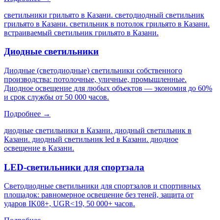
светильники грильято в Казани. светодиодный светильник
грильято в Казани. светильник в потолок грильято в Казани.
встраиваемый светильник грильято в Казани
.
Диодные светильники
Диодные (светодиодные) светильники собственного
производства: потолочные, уличные, промышленные.
Диодное освещение для любых объектов — экономия до 60%
и срок службы от 50 000 часов.
Подробнее →
диодные светильники в Казани. диодный светильник в
Казани. диодный светильник led в Казани. диодное
освещение в Казани
.
LED-светильники для спортзала
Светодиодные светильники для спортзалов и спортивных
площадок: равномерное освещение без теней, защита от
ударов IK08+, UGR<19, 50 000+ часов.