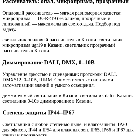
Рассеиватель: опал, микропризма, прозрачный
Опаловый рассеиватель — мягкая равномерная засветка;
микропризма — UGR<19 без бликов; прозрачный и
линзованный — максимальная светоотдача. Подбор под
задачу.
светильник опаловый рассеиватель в Казани. светильник
микропризма ugr19 в Казани. светильник прозрачный
рассеиватель в Казани
.
Диммирование DALI, DMX, 0–10В
Управление яркостью и сценариями: протоколы DALI,
DMX512, 0–10В, ШИМ. Совместимость с системами
автоматизации зданий и умного освещения.
диммируемый светильник в Казани. светильник dali в Казани.
светильник 0-10в диммирование в Казани
.
Степень защиты IP44–IP67
Светильники с любой степенью пыле- и влагозащиты: IP20
для офисов, IP44 и IP54 для влажных зон, IP65, IP66 и IP67 для
улицы и производств.