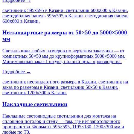
Подробнее →
светильник 595х595 в Казани. светильник 600х600 в Казани.
светодиодная панель 595х595 в Казани. светодиодная панель
600х600 в Казани
.
Нестандартные размеры от 50×50 до 5000×5000
мм
Светильники любых размеров по чертежам заказчика — от
компактных 50×50 мм до крупноформатных 5000×5000 мм.
Минимальный заказ 1 штука, полный цикл производства.
Подробнее →
светильник нестандартного размера в Казани. светильник на
заказ по размерам в Казани. светильник 50х50 в Казани.
светильник 1200х300 в Казани
.
Накладные светильники
Накладные светодиодные светильники для монтажа на
сплошной потолок и стену — там, где нет запотолочного
пространства. Форматы 595×595, 1195×180, 1200×300 мм и
любые по ТЗ.