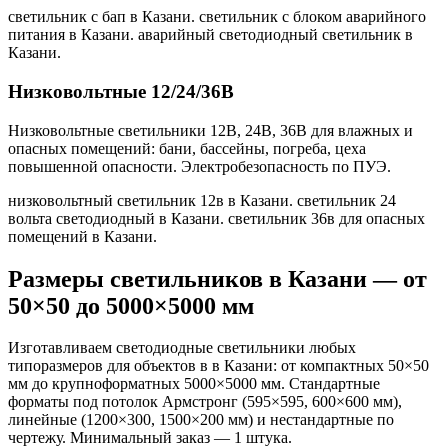
светильник с бап в Казани. светильник с блоком аварийного
питания в Казани. аварийный светодиодный светильник в
Казани
.
Низковольтные 12/24/36В
Низковольтные светильники 12В, 24В, 36В для влажных и
опасных помещений: бани, бассейны, погреба, цеха
повышенной опасности. Электробезопасность по ПУЭ.
низковольтный светильник 12в в Казани. светильник 24
вольта светодиодный в Казани. светильник 36в для опасных
помещений в Казани
.
Размеры светильников
в Казани
— от
50×50 до 5000×5000 мм
Изготавливаем светодиодные светильники любых
типоразмеров для объектов в
в Казани
: от компактных 50×50
мм до крупноформатных 5000×5000 мм. Стандартные
форматы под потолок Армстронг (595×595, 600×600 мм),
линейные (1200×300, 1500×200 мм) и нестандартные по
чертежу. Минимальный заказ — 1 штука.