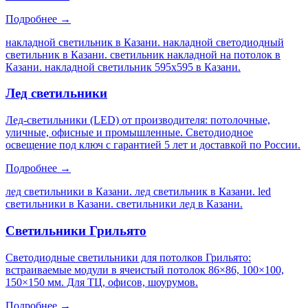
Подробнее →
накладной светильник в Казани. накладной светодиодный
светильник в Казани. светильник накладной на потолок в
Казани. накладной светильник 595х595 в Казани
.
Лед светильники
Лед-светильники (LED) от производителя: потолочные,
уличные, офисные и промышленные. Светодиодное
освещение под ключ с гарантией 5 лет и доставкой по России.
Подробнее →
лед светильники в Казани. лед светильник в Казани. led
светильники в Казани. светильники лед в Казани
.
Светильники Грильято
Светодиодные светильники для потолков Грильято:
встраиваемые модули в ячеистый потолок 86×86, 100×100,
150×150 мм. Для ТЦ, офисов, шоурумов.
Подробнее →