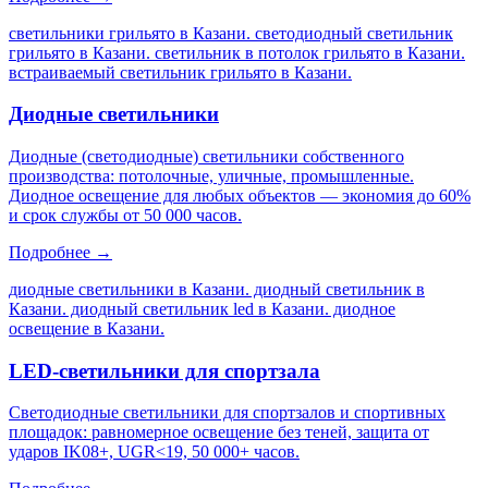
светильники грильято в Казани. светодиодный светильник
грильято в Казани. светильник в потолок грильято в Казани.
встраиваемый светильник грильято в Казани
.
Диодные светильники
Диодные (светодиодные) светильники собственного
производства: потолочные, уличные, промышленные.
Диодное освещение для любых объектов — экономия до 60%
и срок службы от 50 000 часов.
Подробнее →
диодные светильники в Казани. диодный светильник в
Казани. диодный светильник led в Казани. диодное
освещение в Казани
.
LED-светильники для спортзала
Светодиодные светильники для спортзалов и спортивных
площадок: равномерное освещение без теней, защита от
ударов IK08+, UGR<19, 50 000+ часов.