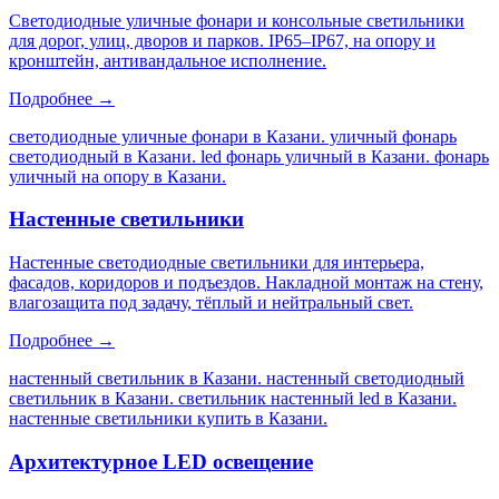
Светодиодные уличные фонари и консольные светильники
для дорог, улиц, дворов и парков. IP65–IP67, на опору и
кронштейн, антивандальное исполнение.
Подробнее →
светодиодные уличные фонари в Казани. уличный фонарь
светодиодный в Казани. led фонарь уличный в Казани. фонарь
уличный на опору в Казани
.
Настенные светильники
Настенные светодиодные светильники для интерьера,
фасадов, коридоров и подъездов. Накладной монтаж на стену,
влагозащита под задачу, тёплый и нейтральный свет.
Подробнее →
настенный светильник в Казани. настенный светодиодный
светильник в Казани. светильник настенный led в Казани.
настенные светильники купить в Казани
.
Архитектурное LED освещение