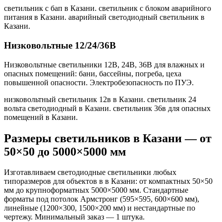
светильник с бап в Казани. светильник с блоком аварийного
питания в Казани. аварийный светодиодный светильник в
Казани
.
Низковольтные 12/24/36В
Низковольтные светильники 12В, 24В, 36В для влажных и
опасных помещений: бани, бассейны, погреба, цеха
повышенной опасности. Электробезопасность по ПУЭ.
низковольтный светильник 12в в Казани. светильник 24
вольта светодиодный в Казани. светильник 36в для опасных
помещений в Казани
.
Размеры светильников
в Казани
— от
50×50 до 5000×5000 мм
Изготавливаем светодиодные светильники любых
типоразмеров для объектов в
в Казани
: от компактных 50×50
мм до крупноформатных 5000×5000 мм. Стандартные
форматы под потолок Армстронг (595×595, 600×600 мм),
линейные (1200×300, 1500×200 мм) и нестандартные по
чертежу. Минимальный заказ — 1 штука.