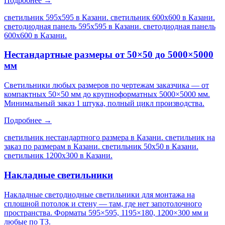
Подробнее →
светильник 595х595 в Казани. светильник 600х600 в Казани.
светодиодная панель 595х595 в Казани. светодиодная панель
600х600 в Казани
.
Нестандартные размеры от 50×50 до 5000×5000
мм
Светильники любых размеров по чертежам заказчика — от
компактных 50×50 мм до крупноформатных 5000×5000 мм.
Минимальный заказ 1 штука, полный цикл производства.
Подробнее →
светильник нестандартного размера в Казани. светильник на
заказ по размерам в Казани. светильник 50х50 в Казани.
светильник 1200х300 в Казани
.
Накладные светильники
Накладные светодиодные светильники для монтажа на
сплошной потолок и стену — там, где нет запотолочного
пространства. Форматы 595×595, 1195×180, 1200×300 мм и
любые по ТЗ.