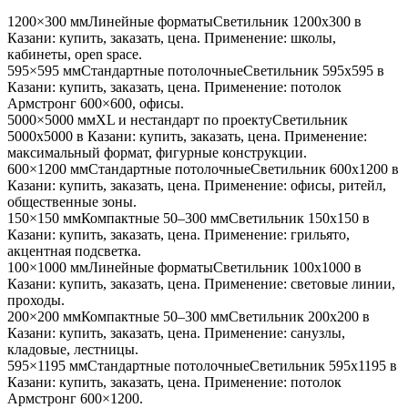
1200×300 мм
Линейные форматы
Светильник
1200x300
в
Казани
: купить, заказать, цена. Применение:
школы,
кабинеты, open space
.
595×595 мм
Стандартные потолочные
Светильник
595x595
в
Казани
: купить, заказать, цена. Применение:
потолок
Армстронг 600×600, офисы
.
5000×5000 мм
XL и нестандарт по проекту
Светильник
5000x5000
в Казани
: купить, заказать, цена. Применение:
максимальный формат, фигурные конструкции
.
600×1200 мм
Стандартные потолочные
Светильник
600x1200
в
Казани
: купить, заказать, цена. Применение:
офисы, ритейл,
общественные зоны
.
150×150 мм
Компактные 50–300 мм
Светильник
150x150
в
Казани
: купить, заказать, цена. Применение:
грильято,
акцентная подсветка
.
100×1000 мм
Линейные форматы
Светильник
100x1000
в
Казани
: купить, заказать, цена. Применение:
световые линии,
проходы
.
200×200 мм
Компактные 50–300 мм
Светильник
200x200
в
Казани
: купить, заказать, цена. Применение:
санузлы,
кладовые, лестницы
.
595×1195 мм
Стандартные потолочные
Светильник
595x1195
в
Казани
: купить, заказать, цена. Применение:
потолок
Армстронг 600×1200
.