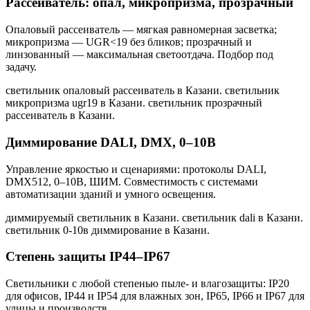
Рассеиватель: опал, микропризма, прозрачный
Опаловый рассеиватель — мягкая равномерная засветка;
микропризма — UGR<19 без бликов; прозрачный и
линзованный — максимальная светоотдача. Подбор под
задачу.
светильник опаловый рассеиватель в Казани. светильник
микропризма ugr19 в Казани. светильник прозрачный
рассеиватель в Казани
.
Диммирование DALI, DMX, 0–10В
Управление яркостью и сценариями: протоколы DALI,
DMX512, 0–10В, ШИМ. Совместимость с системами
автоматизации зданий и умного освещения.
диммируемый светильник в Казани. светильник dali в Казани.
светильник 0-10в диммирование в Казани
.
Степень защиты IP44–IP67
Светильники с любой степенью пыле- и влагозащиты: IP20
для офисов, IP44 и IP54 для влажных зон, IP65, IP66 и IP67 для
улицы и производств.