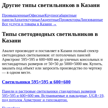
Другие типы светильников
в Казани
Промышленные
Офисные
Крупногабаритные
панели
Архитектурные
Акцентные
Прожекторы
Линзованные
Все услуги и товары
в Казани
→
Типы светодиодных светильников
в
Казани
Авалит производит и поставляет
в Казани
полный спектр
светодиодных светильников: от потолочных панелей
Армстронг 595×595 и 600×600 мм до уличных консольных и
нестандартных размеров от 50×50 до 5000×5000 мм. Купить,
заказать под объект или запросить производство по чертежу
— в одном месте.
Светильники 595×595 и 600×600
Панели и растровые светильники стандартных размеров
595×595 и 600×600 мм. Встраиваемые и накладные, UGR<19,
под потолок Армстронг и гипсокартон.