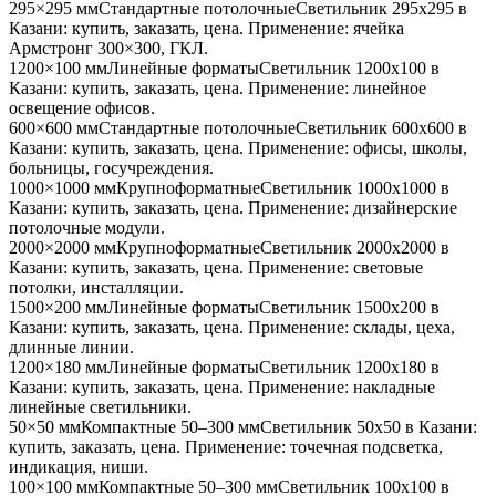
295×295 мм
Стандартные потолочные
Светильник
295x295
в
Казани
: купить, заказать, цена. Применение:
ячейка
Армстронг 300×300, ГКЛ
.
1200×100 мм
Линейные форматы
Светильник
1200x100
в
Казани
: купить, заказать, цена. Применение:
линейное
освещение офисов
.
600×600 мм
Стандартные потолочные
Светильник
600x600
в
Казани
: купить, заказать, цена. Применение:
офисы, школы,
больницы, госучреждения
.
1000×1000 мм
Крупноформатные
Светильник
1000x1000
в
Казани
: купить, заказать, цена. Применение:
дизайнерские
потолочные модули
.
2000×2000 мм
Крупноформатные
Светильник
2000x2000
в
Казани
: купить, заказать, цена. Применение:
световые
потолки, инсталляции
.
1500×200 мм
Линейные форматы
Светильник
1500x200
в
Казани
: купить, заказать, цена. Применение:
склады, цеха,
длинные линии
.
1200×180 мм
Линейные форматы
Светильник
1200x180
в
Казани
: купить, заказать, цена. Применение:
накладные
линейные светильники
.
50×50 мм
Компактные 50–300 мм
Светильник
50x50
в Казани
:
купить, заказать, цена. Применение:
точечная подсветка,
индикация, ниши
.
100×100 мм
Компактные 50–300 мм
Светильник
100x100
в