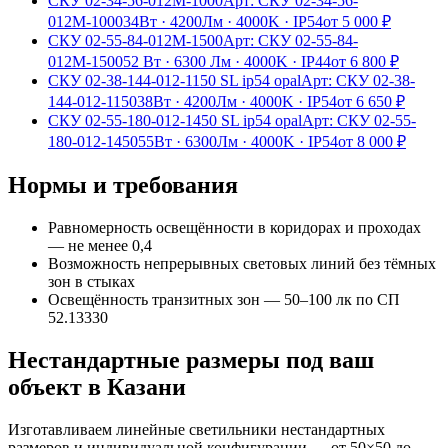
СКУ 02-34-56-012М-1000
Арт:
СКУ 02-34-56-
012М-1000
34Вт
·
4200Лм
·
4000K
·
IP54
от
5 000
₽
СКУ 02-55-84-012М-1500
Арт:
СКУ 02-55-84-
012М-1500
52 Вт
·
6300 Лм
·
4000K
·
IP44
от
6 800
₽
СКУ 02-38-144-012-1150 SL ip54 opal
Арт:
СКУ 02-38-
144-012-1150
38Вт
·
4200Лм
·
4000K
·
IP54
от
6 650
₽
СКУ 02-55-180-012-1450 SL ip54 opal
Арт:
СКУ 02-55-
180-012-1450
55Вт
·
6300Лм
·
4000K
·
IP54
от
8 000
₽
Нормы и требования
Равномерность освещённости в коридорах и проходах
— не менее 0,4
Возможность непрерывных световых линий без тёмных
зон в стыках
Освещённость транзитных зон — 50–100 лк по СП
52.13330
Нестандартные размеры под ваш
объект
в Казани
Изготавливаем
линейные
светильники нестандартных
размеров и индивидуальной конфигурации — от 50×50 до