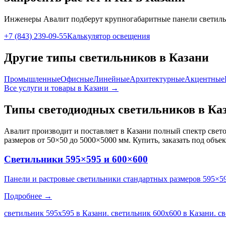
Инженеры Авалит подберут
крупногабаритные панели
светиль
+7 (843) 239-09-55
Калькулятор освещения
Другие типы светильников
в Казани
Промышленные
Офисные
Линейные
Архитектурные
Акцентные
Все услуги и товары
в Казани
→
Типы светодиодных светильников
в Ка
Авалит производит и поставляет
в Казани
полный спектр свето
размеров от 50×50 до 5000×5000 мм. Купить, заказать под объе
Светильники 595×595 и 600×600
Панели и растровые светильники стандартных размеров 595×5
Подробнее →
светильник 595х595 в Казани. светильник 600х600 в Казани. с