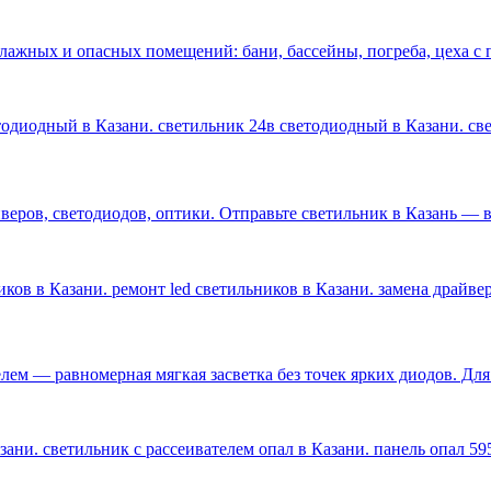
влажных и опасных помещений: бани, бассейны, погреба, цеха 
етодиодный в Казани. светильник 24в светодиодный в Казани. с
ров, светодиодов, оптики. Отправьте светильник в Казань — ве
ков в Казани. ремонт led светильников в Казани. замена драйве
лем — равномерная мягкая засветка без точек ярких диодов. Дл
ани. светильник с рассеивателем опал в Казани. панель опал 59