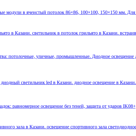
ые модули в ячеистый потолок 86×86, 100×100, 150×150 мм. Для
ьято в Казани. светильник в потолок грильято в Казани. встраи
тва: потолочные, уличные, промышленные. Диодное освещение 
 диодный светильник led в Казани. диодное освещение в Казани
.
док: равномерное освещение без теней, защита от ударов IK08+
тивного зала в Казани. освещение спортивного зала светодиодное