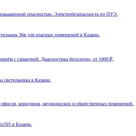
с повышенной опасностью. Электробезопасность по ПУЭ.
ветильник 36в для опасных помещений в Казани
.
рнём с гарантией. Диагностика бесплатно, от 1000 ₽.
ра светильника в Казани
.
я офисов, коридоров, медицинских и общественных помещений.
5х595 в Казани
.