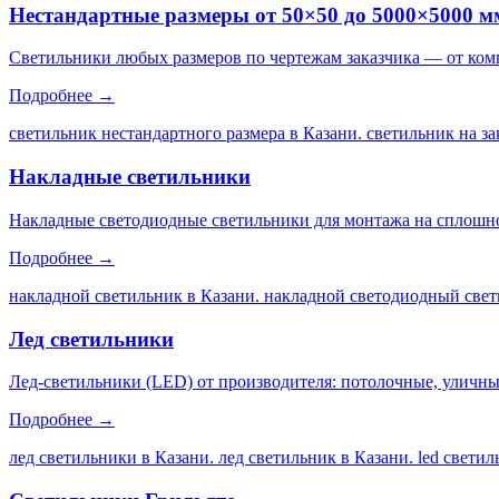
Нестандартные размеры от 50×50 до 5000×5000 м
Светильники любых размеров по чертежам заказчика — от ком
Подробнее →
светильник нестандартного размера в Казани. светильник на за
Накладные светильники
Накладные светодиодные светильники для монтажа на сплошной
Подробнее →
накладной светильник в Казани. накладной светодиодный свет
Лед светильники
Лед-светильники (LED) от производителя: потолочные, уличны
Подробнее →
лед светильники в Казани. лед светильник в Казани. led свети