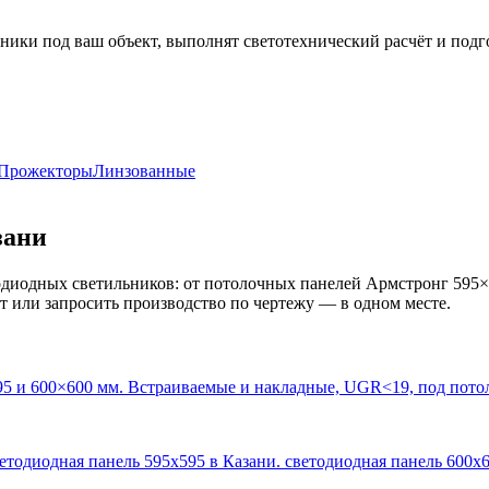
ники под ваш объект, выполнят светотехнический расчёт и подг
Прожекторы
Линзованные
зани
диодных светильников: от потолочных панелей Армстронг 595×
кт или запросить производство по чертежу — в одном месте.
95 и 600×600 мм. Встраиваемые и накладные, UGR<19, под пото
ветодиодная панель 595х595 в Казани. светодиодная панель 600х