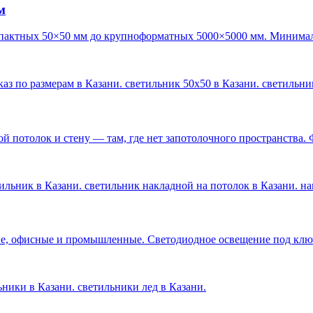
м
пактных 50×50 мм до крупноформатных 5000×5000 мм. Минималь
каз по размерам в Казани. светильник 50х50 в Казани. светильн
 потолок и стену — там, где нет запотолочного пространства. 
ильник в Казани. светильник накладной на потолок в Казани. н
е, офисные и промышленные. Светодиодное освещение под ключ 
льники в Казани. светильники лед в Казани
.