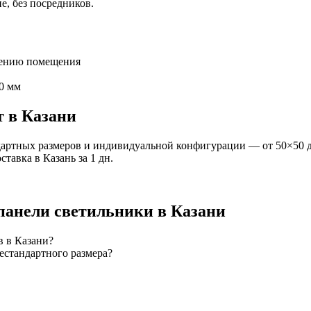
е, без посредников.
чению помещения
0 мм
т
в Казани
артных размеров и индивидуальной конфигурации — от 50×50 д
оставка
в Казань
за
1
дн.
панели
светильники
в Казани
в в Казани?
естандартного размера?