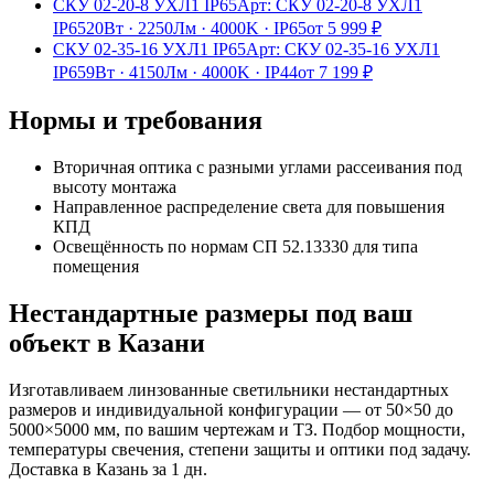
СКУ 02-20-8 УХЛ1 IP65
Арт:
СКУ 02-20-8 УХЛ1
IP65
20Вт
·
2250Лм
·
4000K
·
IP65
от
5 999
₽
СКУ 02-35-16 УХЛ1 IP65
Арт:
СКУ 02-35-16 УХЛ1
IP65
9Вт
·
4150Лм
·
4000K
·
IP44
от
7 199
₽
Нормы и требования
Вторичная оптика с разными углами рассеивания под
высоту монтажа
Направленное распределение света для повышения
КПД
Освещённость по нормам СП 52.13330 для типа
помещения
Нестандартные размеры под ваш
объект
в Казани
Изготавливаем
линзованные
светильники нестандартных
размеров и индивидуальной конфигурации — от 50×50 до
5000×5000 мм, по вашим чертежам и ТЗ. Подбор мощности,
температуры свечения, степени защиты и оптики под задачу.
Доставка
в Казань
за
1
дн.