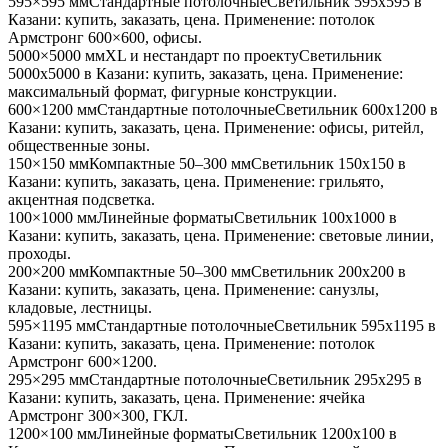
595×595 мм
Стандартные потолочные
Светильник
595x595
в
Казани
: купить, заказать, цена. Применение:
потолок
Армстронг 600×600, офисы
.
5000×5000 мм
XL и нестандарт по проекту
Светильник
5000x5000
в Казани
: купить, заказать, цена. Применение:
максимальный формат, фигурные конструкции
.
600×1200 мм
Стандартные потолочные
Светильник
600x1200
в
Казани
: купить, заказать, цена. Применение:
офисы, ритейл,
общественные зоны
.
150×150 мм
Компактные 50–300 мм
Светильник
150x150
в
Казани
: купить, заказать, цена. Применение:
грильято,
акцентная подсветка
.
100×1000 мм
Линейные форматы
Светильник
100x1000
в
Казани
: купить, заказать, цена. Применение:
световые линии,
проходы
.
200×200 мм
Компактные 50–300 мм
Светильник
200x200
в
Казани
: купить, заказать, цена. Применение:
санузлы,
кладовые, лестницы
.
595×1195 мм
Стандартные потолочные
Светильник
595x1195
в
Казани
: купить, заказать, цена. Применение:
потолок
Армстронг 600×1200
.
295×295 мм
Стандартные потолочные
Светильник
295x295
в
Казани
: купить, заказать, цена. Применение:
ячейка
Армстронг 300×300, ГКЛ
.
1200×100 мм
Линейные форматы
Светильник
1200x100
в