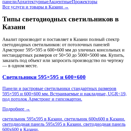
панели
Архитектурные
Акцентные
Прожекторы
Все услуги и товары
в Казани
→
Типы светодиодных светильников
в
Казани
Авалит производит и поставляет
в Казани
полный спектр
светодиодных светильников: от потолочных панелей
Армстронг 595×595 и 600×600 мм до уличных консольных и
нестандартных размеров от 50×50 до 5000×5000 мм. Купить,
заказать под объект или запросить производство по чертежу
— в одном месте.
Светильники 595×595 и 600×600
Панели и растровые светильники стандартных размеров
595×595 и 600×600 мм. Встраиваемые и накладные, UGR<19,
под потолок Армстронг и гипсокартон.
Подробнее →
светильник 595х595 в Казани. светильник 600х600 в Казани.
светодиодная панель 595х595 в Казани. светодиодная панель
600х600 в Казани
.