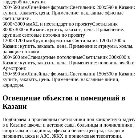
гардеробные, кухни
.
200×590 мм
Линейные форматы
Светильник
200x590
в Казани
:
купить, заказать, цена. Применение:
накладные офисные
светильники
.
3000×3000 мм
XL и нестандарт по проекту
Светильник
3000x3000
в Казани
: купить, заказать, цена. Применение:
крупные световые потолки по проекту
.
1200×1200 мм
Крупноформатные
Светильник
1200x1200
в
Казани
: купить, заказать, цена. Применение:
атриумы, холлы,
парящие потолки
.
300×600 мм
Стандартные потолочные
Светильник
300x600
в
Казани
: купить, заказать, цена. Применение:
половина ячейки
Армстронг
.
150×590 мм
Линейные форматы
Светильник
150x590
в Казани
:
купить, заказать, цена. Применение:
накладные линии,
коридоры
.
Освещение объектов и помещений
в
Казани
Подбираем и производим светильники под конкретную задачу
в
в Казани
: школы и детские сады, больницы и поликлиники,
спортзалы и стадионы, офисы и бизнес-центры, склады и
паркинги, цеха и АЗС, ЖКХ и придомовые территории.