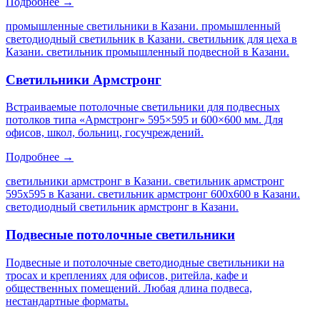
Подробнее →
промышленные светильники в Казани. промышленный
светодиодный светильник в Казани. светильник для цеха в
Казани. светильник промышленный подвесной в Казани
.
Светильники Армстронг
Встраиваемые потолочные светильники для подвесных
потолков типа «Армстронг» 595×595 и 600×600 мм. Для
офисов, школ, больниц, госучреждений.
Подробнее →
светильники армстронг в Казани. светильник армстронг
595х595 в Казани. светильник армстронг 600х600 в Казани.
светодиодный светильник армстронг в Казани
.
Подвесные потолочные светильники
Подвесные и потолочные светодиодные светильники на
тросах и креплениях для офисов, ритейла, кафе и
общественных помещений. Любая длина подвеса,
нестандартные форматы.