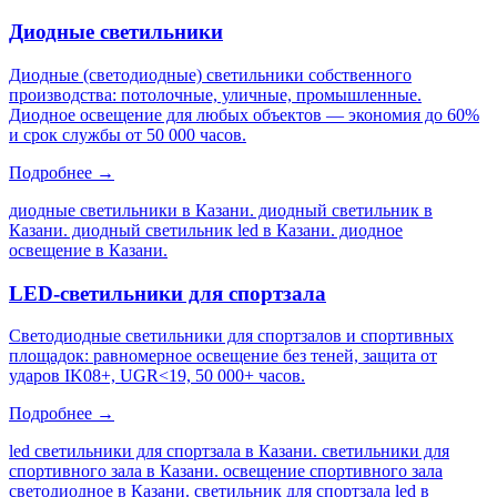
Диодные светильники
Диодные (светодиодные) светильники собственного
производства: потолочные, уличные, промышленные.
Диодное освещение для любых объектов — экономия до 60%
и срок службы от 50 000 часов.
Подробнее →
диодные светильники в Казани. диодный светильник в
Казани. диодный светильник led в Казани. диодное
освещение в Казани
.
LED-светильники для спортзала
Светодиодные светильники для спортзалов и спортивных
площадок: равномерное освещение без теней, защита от
ударов IK08+, UGR<19, 50 000+ часов.
Подробнее →
led светильники для спортзала в Казани. светильники для
спортивного зала в Казани. освещение спортивного зала
светодиодное в Казани. светильник для спортзала led в