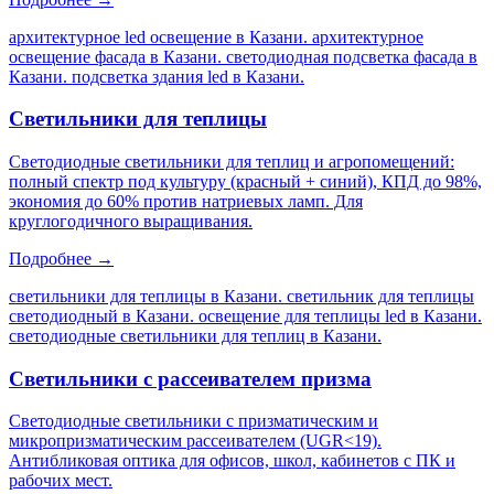
архитектурное led освещение в Казани. архитектурное
освещение фасада в Казани. светодиодная подсветка фасада в
Казани. подсветка здания led в Казани
.
Светильники для теплицы
Светодиодные светильники для теплиц и агропомещений:
полный спектр под культуру (красный + синий), КПД до 98%,
экономия до 60% против натриевых ламп. Для
круглогодичного выращивания.
Подробнее →
светильники для теплицы в Казани. светильник для теплицы
светодиодный в Казани. освещение для теплицы led в Казани.
светодиодные светильники для теплиц в Казани
.
Светильники с рассеивателем призма
Светодиодные светильники с призматическим и
микропризматическим рассеивателем (UGR<19).
Антибликовая оптика для офисов, школ, кабинетов с ПК и
рабочих мест.