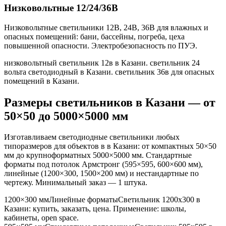
Низковольтные 12/24/36В
Низковольтные светильники 12В, 24В, 36В для влажных и
опасных помещений: бани, бассейны, погреба, цеха
повышенной опасности. Электробезопасность по ПУЭ.
низковольтный светильник 12в в Казани. светильник 24
вольта светодиодный в Казани. светильник 36в для опасных
помещений в Казани
.
Размеры светильников
в Казани
— от
50×50 до 5000×5000 мм
Изготавливаем светодиодные светильники любых
типоразмеров для объектов в
в Казани
: от компактных 50×50
мм до крупноформатных 5000×5000 мм. Стандартные
форматы под потолок Армстронг (595×595, 600×600 мм),
линейные (1200×300, 1500×200 мм) и нестандартные по
чертежу. Минимальный заказ — 1 штука.
1200×300 мм
Линейные форматы
Светильник
1200x300
в
Казани
: купить, заказать, цена. Применение:
школы,
кабинеты, open space
.