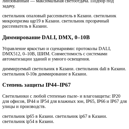
линзованный — максимальная светоотдача. Подбор под
задачу.
светильник опаловый рассеиватель в Казани. светильник
микропризма ugr19 в Казани. светильник прозрачный
рассеиватель в Казани
.
Диммирование DALI, DMX, 0–10В
Управление яркостью и сценариями: протоколы DALI,
DMX512, 0–10В, ШИМ. Совместимость с системами
автоматизации зданий и умного освещения.
диммируемый светильник в Казани. светильник dali в Казани.
светильник 0-10в диммирование в Казани
.
Степень защиты IP44–IP67
Светильники с любой степенью пыле- и влагозащиты: IP20
для офисов, IP44 и IP54 для влажных зон, IP65, IP66 и IP67 для
улицы и производств.
светильник ip65 в Казани. светильник ip67 в Казани.
светильник ip54 в Казани
.