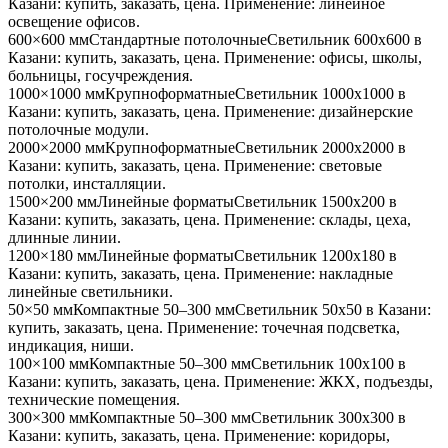
Казани
: купить, заказать, цена. Применение:
линейное
освещение офисов
.
600×600 мм
Стандартные потолочные
Светильник
600x600
в
Казани
: купить, заказать, цена. Применение:
офисы, школы,
больницы, госучреждения
.
1000×1000 мм
Крупноформатные
Светильник
1000x1000
в
Казани
: купить, заказать, цена. Применение:
дизайнерские
потолочные модули
.
2000×2000 мм
Крупноформатные
Светильник
2000x2000
в
Казани
: купить, заказать, цена. Применение:
световые
потолки, инсталляции
.
1500×200 мм
Линейные форматы
Светильник
1500x200
в
Казани
: купить, заказать, цена. Применение:
склады, цеха,
длинные линии
.
1200×180 мм
Линейные форматы
Светильник
1200x180
в
Казани
: купить, заказать, цена. Применение:
накладные
линейные светильники
.
50×50 мм
Компактные 50–300 мм
Светильник
50x50
в Казани
:
купить, заказать, цена. Применение:
точечная подсветка,
индикация, ниши
.
100×100 мм
Компактные 50–300 мм
Светильник
100x100
в
Казани
: купить, заказать, цена. Применение:
ЖКХ, подъезды,
технические помещения
.
300×300 мм
Компактные 50–300 мм
Светильник
300x300
в
Казани
: купить, заказать, цена. Применение:
коридоры,