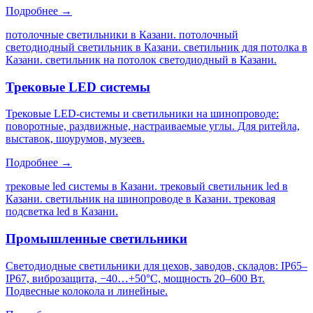
Подробнее →
потолочные светильники в Казани. потолочный
светодиодный светильник в Казани. светильник для потолка в
Казани. светильник на потолок светодиодный в Казани
.
Трековые LED системы
Трековые LED-системы и светильники на шинопроводе:
поворотные, раздвижные, настраиваемые углы. Для ритейла,
выставок, шоурумов, музеев.
Подробнее →
трековые led системы в Казани. трековый светильник led в
Казани. светильник на шинопроводе в Казани. трековая
подсветка led в Казани
.
Промышленные светильники
Светодиодные светильники для цехов, заводов, складов: IP65–
IP67, виброзащита, −40…+50°C, мощность 20–600 Вт.
Подвесные колокола и линейные.