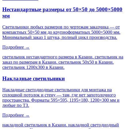
Нестандартные размеры от 50×50 до 5000×5000
мм
Светильники любых размеров по чертежам заказчика — от
компактных 50×50 мм до крупноформатных 5000×5000 мм.
Минимальный заказ 1 штука, полный цикл производства.
Подробнее →
светильник нестандартного размера в Казани. светильник на
заказ по размерам в Казани. светильник 50х50 в Казани.
светильник 1200х300 в Казани
.
Накладные светильники
Накладные светодиодные светильники для монтажа на
сплошной потолок и стену — там, где нет запотолочного
пространства. Форматы 595×595, 1195×180, 1200×300 мм и
любые по ТЗ.
Подробнее →
накладной светильник в Казани. накладной светодиодный