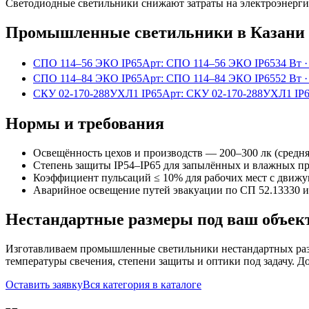
Светодиодные светильники снижают затраты на электроэнерг
Промышленные
светильники
в Казани
СПО 114–56 ЭКО IP65
Арт:
СПО 114–56 ЭКО IP65
34 Вт
СПО 114–84 ЭКО IP65
Арт:
СПО 114–84 ЭКО IP65
52 Вт
СКУ 02-170-288УХЛ1 IP65
Арт:
СКУ 02-170-288УХЛ1 IP
Нормы и требования
Освещённость цехов и производств — 200–300 лк (средня
Степень защиты IP54–IP65 для запылённых и влажных п
Коэффициент пульсаций ≤ 10% для рабочих мест с движ
Аварийное освещение путей эвакуации по СП 52.13330 
Нестандартные размеры под ваш объек
Изготавливаем
промышленные
светильники нестандартных ра
температуры свечения, степени защиты и оптики под задачу. Д
Оставить заявку
Вся категория в каталоге