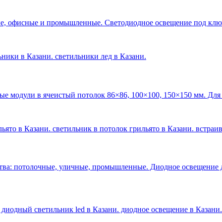
е, офисные и промышленные. Светодиодное освещение под ключ 
льники в Казани. светильники лед в Казани
.
ые модули в ячеистый потолок 86×86, 100×100, 150×150 мм. Для
ьято в Казани. светильник в потолок грильято в Казани. встраи
тва: потолочные, уличные, промышленные. Диодное освещение 
 диодный светильник led в Казани. диодное освещение в Казани
.