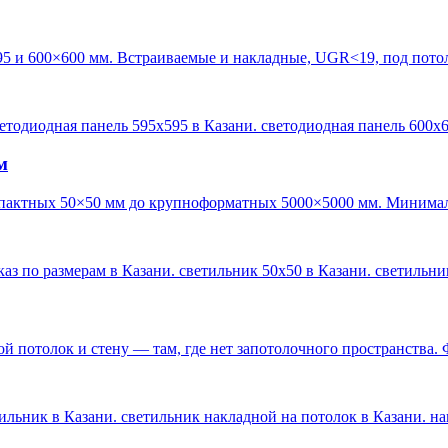
95 и 600×600 мм. Встраиваемые и накладные, UGR<19, под пото
ветодиодная панель 595х595 в Казани. светодиодная панель 600х
м
пактных 50×50 мм до крупноформатных 5000×5000 мм. Минималь
каз по размерам в Казани. светильник 50х50 в Казани. светильн
 потолок и стену — там, где нет запотолочного пространства. 
ильник в Казани. светильник накладной на потолок в Казани. н