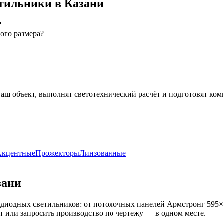
тильники
в Казани
?
ого размера?
ваш объект, выполнят светотехнический расчёт и подготовят ко
Акцентные
Прожекторы
Линзованные
зани
диодных светильников: от потолочных панелей Армстронг 595×
кт или запросить производство по чертежу — в одном месте.