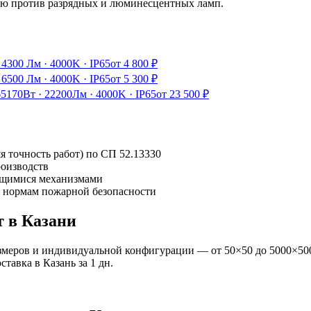
ию против разрядных и люминесцентных ламп.
·
4300 Лм
·
4000K
·
IP65
от
4 800
₽
·
6500 Лм
·
4000K
·
IP65
от
5 300
₽
65
170Вт
·
22200Лм
·
4000K
·
IP65
от
23 500
₽
я точность работ) по СП 52.13330
роизводств
ущимися механизмами
и нормам пожарной безопасности
т
в Казани
змеров и индивидуальной конфигурации — от 50×50 до 5000×500
оставка
в Казань
за
1
дн.