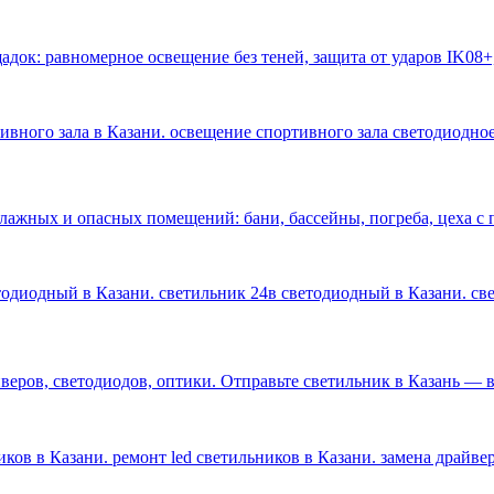
док: равномерное освещение без теней, защита от ударов IK08+
тивного зала в Казани. освещение спортивного зала светодиодное
влажных и опасных помещений: бани, бассейны, погреба, цеха 
етодиодный в Казани. светильник 24в светодиодный в Казани. с
ров, светодиодов, оптики. Отправьте светильник в Казань — ве
ков в Казани. ремонт led светильников в Казани. замена драйве