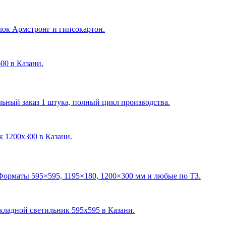
лок Армстронг и гипсокартон.
600 в Казани
.
ный заказ 1 штука, полный цикл производства.
ик 1200х300 в Казани
.
Форматы 595×595, 1195×180, 1200×300 мм и любые по ТЗ.
акладной светильник 595х595 в Казани
.