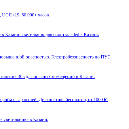
, UGR<19, 50 000+ часов.
 в Казани. светильник для спортзала led в Казани
.
с повышенной опасностью. Электробезопасность по ПУЭ.
ветильник 36в для опасных помещений в Казани
.
рнём с гарантией. Диагностика бесплатно, от 1000 ₽.
ра светильника в Казани
.