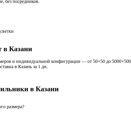
е, без посредников.
светки
т
в Казани
меров и индивидуальной конфигурации — от 50×50 до 5000×500
оставка
в Казань
за
1
дн.
тильники
в Казани
го размера?