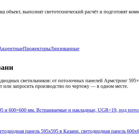
аш объект, выполнят светотехнический расчёт и подготовят ком
Акцентные
Прожекторы
Линзованные
зани
диодных светильников: от потолочных панелей Армстронг 595×
кт или запросить производство по чертежу — в одном месте.
95 и 600×600 мм. Встраиваемые и накладные, UGR<19, под пото
ветодиодная панель 595х595 в Казани. светодиодная панель 600х