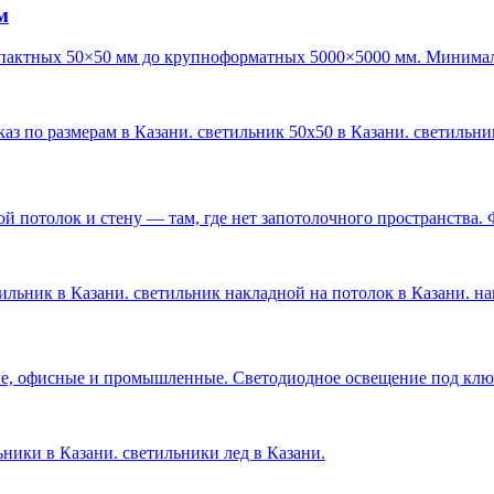
м
пактных 50×50 мм до крупноформатных 5000×5000 мм. Минималь
каз по размерам в Казани. светильник 50х50 в Казани. светильн
 потолок и стену — там, где нет запотолочного пространства. 
ильник в Казани. светильник накладной на потолок в Казани. н
е, офисные и промышленные. Светодиодное освещение под ключ 
льники в Казани. светильники лед в Казани
.