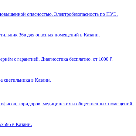
с повышенной опасностью. Электробезопасность по ПУЭ.
ветильник 36в для опасных помещений в Казани
.
рнём с гарантией. Диагностика бесплатно, от 1000 ₽.
ра светильника в Казани
.
я офисов, коридоров, медицинских и общественных помещений.
5х595 в Казани
.