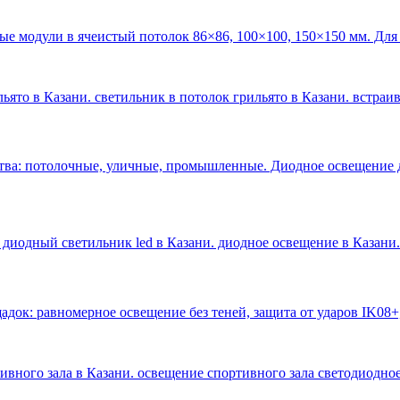
ые модули в ячеистый потолок 86×86, 100×100, 150×150 мм. Для
ьято в Казани. светильник в потолок грильято в Казани. встраи
тва: потолочные, уличные, промышленные. Диодное освещение 
 диодный светильник led в Казани. диодное освещение в Казани
.
док: равномерное освещение без теней, защита от ударов IK08+
тивного зала в Казани. освещение спортивного зала светодиодное