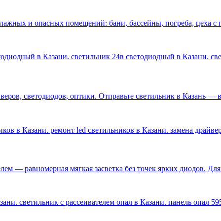
влажных и опасных помещений: бани, бассейны, погреба, цеха 
етодиодный в Казани. светильник 24в светодиодный в Казани. с
ров, светодиодов, оптики. Отправьте светильник в Казань — ве
ков в Казани. ремонт led светильников в Казани. замена драйве
лем — равномерная мягкая засветка без точек ярких диодов. Дл
ани. светильник с рассеивателем опал в Казани. панель опал 59