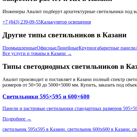
Инженеры Авалит подберут
архитектурные
светильники под в
+7 (843) 239-09-55
Калькулятор освещения
Другие типы светильников
в Казани
Промышленные
Офисные
Линейные
Крупногабаритные панели
Все услуги и товары
в Казани
→
Типы светодиодных светильников
в Ка
Авалит производит и поставляет
в Казани
полный спектр свето
размеров от 50×50 до 5000×5000 мм. Купить, заказать под объе
Светильники 595×595 и 600×600
Панели и растровые светильники стандартных размеров 595×5
Подробнее →
светильник 595х595 в Казани. светильник 600х600 в Казани. с