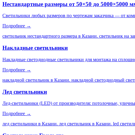
Нестандартные размеры от 50×50 до 5000×5000 м
Светильники любых размеров по чертежам заказчика — от ком
Подробнее →
светильник нестандартного размера в Казани. светильник на за
Накладные светильники
Накладные светодиодные светильники для монтажа на сплошной
Подробнее →
накладной светильник в Казани. накладной светодиодный свет
Лед светильники
Лед-светильники (LED) от производителя: потолочные, уличны
Подробнее →
лед светильники в Казани. лед светильник в Казани. led свети