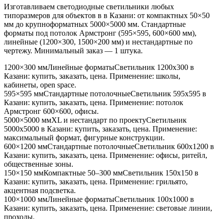
Изготавливаем светодиодные светильники любых
типоразмеров для объектов в
в Казани
: от компактных 50×50
мм до крупноформатных 5000×5000 мм. Стандартные
форматы под потолок Армстронг (595×595, 600×600 мм),
линейные (1200×300, 1500×200 мм) и нестандартные по
чертежу. Минимальный заказ — 1 штука.
1200×300 мм
Линейные форматы
Светильник
1200x300
в
Казани
: купить, заказать, цена. Применение:
школы,
кабинеты, open space
.
595×595 мм
Стандартные потолочные
Светильник
595x595
в
Казани
: купить, заказать, цена. Применение:
потолок
Армстронг 600×600, офисы
.
5000×5000 мм
XL и нестандарт по проекту
Светильник
5000x5000
в Казани
: купить, заказать, цена. Применение:
максимальный формат, фигурные конструкции
.
600×1200 мм
Стандартные потолочные
Светильник
600x1200
в
Казани
: купить, заказать, цена. Применение:
офисы, ритейл,
общественные зоны
.
150×150 мм
Компактные 50–300 мм
Светильник
150x150
в
Казани
: купить, заказать, цена. Применение:
грильято,
акцентная подсветка
.
100×1000 мм
Линейные форматы
Светильник
100x1000
в
Казани
: купить, заказать, цена. Применение:
световые линии,
проходы
.