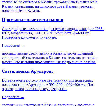
трековые led системы в Казани. трековый светильник led в
Казани. светильник на шинопроводе в Казани. трековая
подсветка led в Казани
.
Промышленные светильники
Светодиодные светильники для цехов, заводов, складов: IP65–
IP67, виброзащита, −40…+50°C, мощность 20–600 Вт.
Подвесные колокола и линейные.
Подробнее →
промышленные светильники в Казани. промышленный
светодиодный светильник в Казани. светильник для цеха в
Казани. светильник промышленный подвесной в Казани
.
Светильники Армстронг
Встраиваемые потолочные светильники для подвесных
потолков типа «Армстронг» 595×595 и 600×600 мм. Для
офисов, школ, больниц, госучреждений.
Подробнее →
светильники армстронг в Казани. светильник армстронг