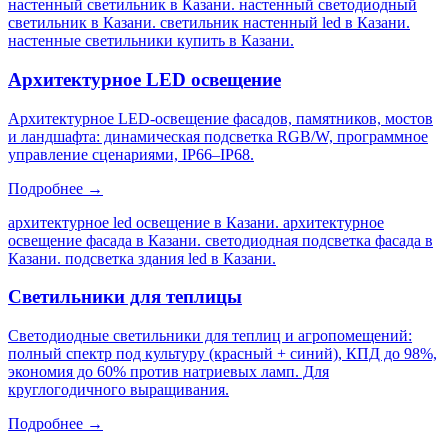
настенный светильник в Казани. настенный светодиодный
светильник в Казани. светильник настенный led в Казани.
настенные светильники купить в Казани
.
Архитектурное LED освещение
Архитектурное LED-освещение фасадов, памятников, мостов
и ландшафта: динамическая подсветка RGB/W, программное
управление сценариями, IP66–IP68.
Подробнее →
архитектурное led освещение в Казани. архитектурное
освещение фасада в Казани. светодиодная подсветка фасада в
Казани. подсветка здания led в Казани
.
Светильники для теплицы
Светодиодные светильники для теплиц и агропомещений:
полный спектр под культуру (красный + синий), КПД до 98%,
экономия до 60% против натриевых ламп. Для
круглогодичного выращивания.
Подробнее →