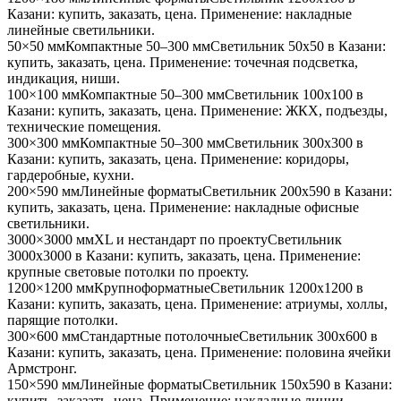
Казани
: купить, заказать, цена. Применение:
накладные
линейные светильники
.
50×50 мм
Компактные 50–300 мм
Светильник
50x50
в Казани
:
купить, заказать, цена. Применение:
точечная подсветка,
индикация, ниши
.
100×100 мм
Компактные 50–300 мм
Светильник
100x100
в
Казани
: купить, заказать, цена. Применение:
ЖКХ, подъезды,
технические помещения
.
300×300 мм
Компактные 50–300 мм
Светильник
300x300
в
Казани
: купить, заказать, цена. Применение:
коридоры,
гардеробные, кухни
.
200×590 мм
Линейные форматы
Светильник
200x590
в Казани
:
купить, заказать, цена. Применение:
накладные офисные
светильники
.
3000×3000 мм
XL и нестандарт по проекту
Светильник
3000x3000
в Казани
: купить, заказать, цена. Применение:
крупные световые потолки по проекту
.
1200×1200 мм
Крупноформатные
Светильник
1200x1200
в
Казани
: купить, заказать, цена. Применение:
атриумы, холлы,
парящие потолки
.
300×600 мм
Стандартные потолочные
Светильник
300x600
в
Казани
: купить, заказать, цена. Применение:
половина ячейки
Армстронг
.
150×590 мм
Линейные форматы
Светильник
150x590
в Казани
:
купить, заказать, цена. Применение:
накладные линии,