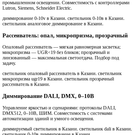
промышленном освещении. Совместимость с контроллерами
Lutron, Siemens, Schneider Electric.
диммирование 0-10v в Казани. светильник 0-10в в Казани.
светильник аналоговое диммирование в Казани
.
Рассеиватель: опал, микропризма, прозрачный
Опаловый рассеиватель — мягкая равномерная засветка;
микропризма — UGR<19 без бликов; прозрачный и
линзованный — максимальная светоотдача. Подбор под
задачу.
светильник опаловый рассеиватель в Казани. светильник
микропризма ugr19 в Казани. светильник прозрачный
рассеиватель в Казани
.
Диммирование DALI, DMX, 0–10В
Управление яркостью и сценариями: протоколы DALI,
DMX512, 0–10В, ШИМ. Совместимость с системами
автоматизации зданий и умного освещения.
диммируемый светильник в Казани. светильник dali в Казани.
светильник 0-10в диммирование в Казани
.