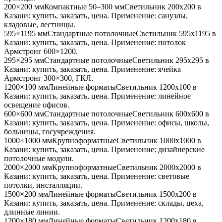
200×200 мм
Компактные 50–300 мм
Светильник
200x200
в
Казани
: купить, заказать, цена. Применение:
санузлы,
кладовые, лестницы
.
595×1195 мм
Стандартные потолочные
Светильник
595x1195
в
Казани
: купить, заказать, цена. Применение:
потолок
Армстронг 600×1200
.
295×295 мм
Стандартные потолочные
Светильник
295x295
в
Казани
: купить, заказать, цена. Применение:
ячейка
Армстронг 300×300, ГКЛ
.
1200×100 мм
Линейные форматы
Светильник
1200x100
в
Казани
: купить, заказать, цена. Применение:
линейное
освещение офисов
.
600×600 мм
Стандартные потолочные
Светильник
600x600
в
Казани
: купить, заказать, цена. Применение:
офисы, школы,
больницы, госучреждения
.
1000×1000 мм
Крупноформатные
Светильник
1000x1000
в
Казани
: купить, заказать, цена. Применение:
дизайнерские
потолочные модули
.
2000×2000 мм
Крупноформатные
Светильник
2000x2000
в
Казани
: купить, заказать, цена. Применение:
световые
потолки, инсталляции
.
1500×200 мм
Линейные форматы
Светильник
1500x200
в
Казани
: купить, заказать, цена. Применение:
склады, цеха,
длинные линии
.
1200×180 мм
Линейные форматы
Светильник
1200x180
в