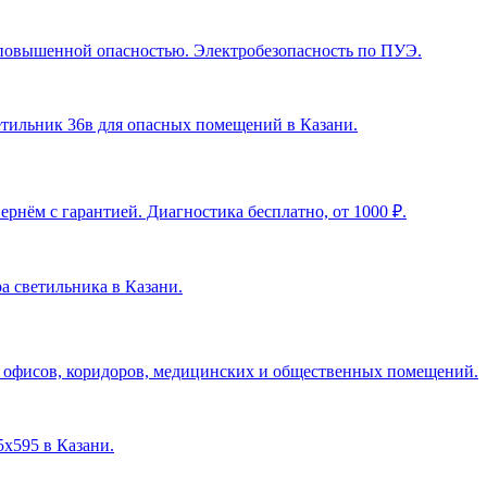
с повышенной опасностью. Электробезопасность по ПУЭ.
ветильник 36в для опасных помещений в Казани
.
рнём с гарантией. Диагностика бесплатно, от 1000 ₽.
ра светильника в Казани
.
я офисов, коридоров, медицинских и общественных помещений.
5х595 в Казани
.