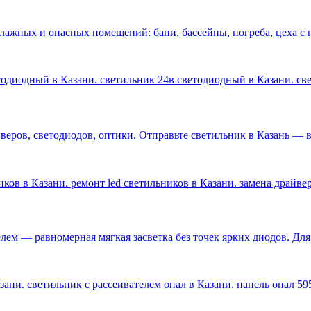
влажных и опасных помещений: бани, бассейны, погреба, цеха 
етодиодный в Казани. светильник 24в светодиодный в Казани. с
ров, светодиодов, оптики. Отправьте светильник в Казань — ве
ков в Казани. ремонт led светильников в Казани. замена драйве
лем — равномерная мягкая засветка без точек ярких диодов. Дл
ани. светильник с рассеивателем опал в Казани. панель опал 59