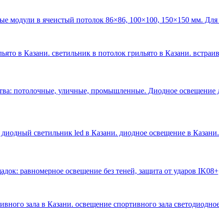
ые модули в ячеистый потолок 86×86, 100×100, 150×150 мм. Для
ьято в Казани. светильник в потолок грильято в Казани. встраи
тва: потолочные, уличные, промышленные. Диодное освещение 
 диодный светильник led в Казани. диодное освещение в Казани
.
док: равномерное освещение без теней, защита от ударов IK08+
тивного зала в Казани. освещение спортивного зала светодиодное