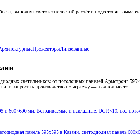
бъект, выполнят светотехнический расчёт и подготовят коммерч
Архитектурные
Прожекторы
Линзованные
зани
диодных светильников: от потолочных панелей Армстронг 595×
кт или запросить производство по чертежу — в одном месте.
95 и 600×600 мм. Встраиваемые и накладные, UGR<19, под пото
ветодиодная панель 595х595 в Казани. светодиодная панель 600х