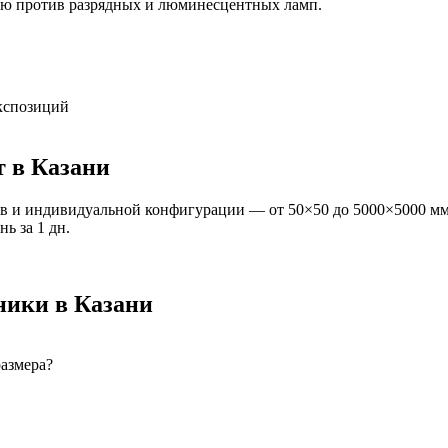
ию против разрядных и люминесцентных ламп.
экспозиций
т
в Казани
в и индивидуальной конфигурации — от 50×50 до 5000×5000 мм
ань
за
1
дн.
ники
в Казани
размера?