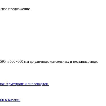
еское предложение.
595 и 600×600 мм до уличных консольных и нестандартных
лок Армстронг и гипсокартон.
600 в Казани
.