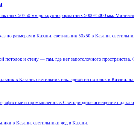
м
пактных 50×50 мм до крупноформатных 5000×5000 мм. Минималь
каз по размерам в Казани. светильник 50х50 в Казани. светильн
 потолок и стену — там, где нет запотолочного пространства. 
ильник в Казани. светильник накладной на потолок в Казани. н
е, офисные и промышленные. Светодиодное освещение под ключ 
льники в Казани. светильники лед в Казани
.