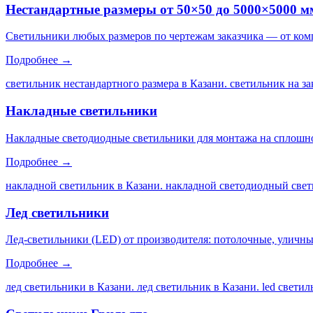
Нестандартные размеры от 50×50 до 5000×5000 м
Светильники любых размеров по чертежам заказчика — от ком
Подробнее →
светильник нестандартного размера в Казани. светильник на за
Накладные светильники
Накладные светодиодные светильники для монтажа на сплошной
Подробнее →
накладной светильник в Казани. накладной светодиодный свет
Лед светильники
Лед-светильники (LED) от производителя: потолочные, уличны
Подробнее →
лед светильники в Казани. лед светильник в Казани. led свети