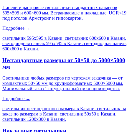
Панели и растровые светильники стандартных размеров
595×595 и 600×600 мм. Встраиваемые и накладные, UGR<19,
под потолок Армстронг и гипсокартон.
Подробнее →
светильник 595х595 в Казани. светильник 600х600 в Казани.
светодиодная панель 595х595 в Казани. светодиодная панель
600х600 в Казани
.
Нестандартные размеры от 50×50 до 5000×5000
мм
Светильники любых размеров по чертежам заказчика — от
компактных 50×50 мм до крупноформатных 5000×5000 мм.
Минимальный заказ 1 штука, полный цикл производства.
Подробнее →
светильник нестандартного размера в Казани. светильник на
заказ по размерам в Казани. светильник 50х50 в Казани.
светильник 1200х300 в Казани
.
Накладные светильники