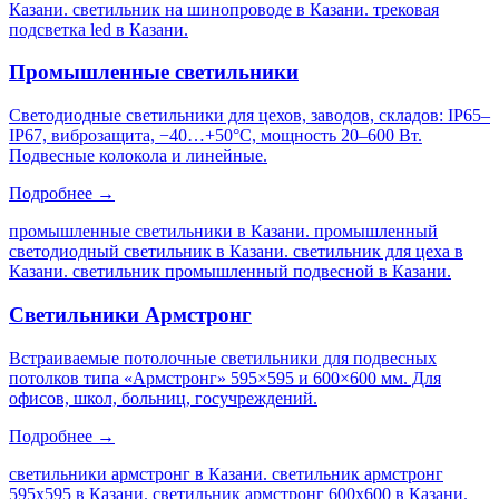
Казани. светильник на шинопроводе в Казани. трековая
подсветка led в Казани
.
Промышленные светильники
Светодиодные светильники для цехов, заводов, складов: IP65–
IP67, виброзащита, −40…+50°C, мощность 20–600 Вт.
Подвесные колокола и линейные.
Подробнее →
промышленные светильники в Казани. промышленный
светодиодный светильник в Казани. светильник для цеха в
Казани. светильник промышленный подвесной в Казани
.
Светильники Армстронг
Встраиваемые потолочные светильники для подвесных
потолков типа «Армстронг» 595×595 и 600×600 мм. Для
офисов, школ, больниц, госучреждений.
Подробнее →
светильники армстронг в Казани. светильник армстронг
595х595 в Казани. светильник армстронг 600х600 в Казани.