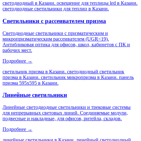
светодиодный в Казани. освещение для теплицы led в Казани.
светодиодные светильники для теплиц в Казани
.
Светильники с рассеивателем призма
Светодиодные светильники с призматическим и
микропризматическим рассеивателем (UGR<19).
Антибликовая оптика для офисов, школ, кабинетов с ПК и
рабочих мест.
Подробнее →
светильник призма в Казани. светодиодный светильник
призма в Казани. светильник микропризма в Казани. панель
призма 595х595 в Казани
.
Линейные светильники
Линейные светодиодные светильники и трековые системы
для непрерывных световых линий. Соединяемые модули,
подвесные и накладные, для офисов, ритейла, складов.
Подробнее →
линейные светильники в Казани. линейный светодиодный