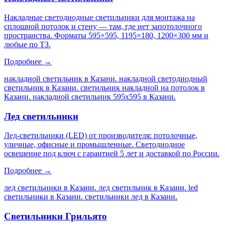
Накладные светодиодные светильники для монтажа на
сплошной потолок и стену — там, где нет запотолочного
пространства. Форматы 595×595, 1195×180, 1200×300 мм и
любые по ТЗ.
Подробнее →
накладной светильник в Казани. накладной светодиодный
светильник в Казани. светильник накладной на потолок в
Казани. накладной светильник 595х595 в Казани
.
Лед светильники
Лед-светильники (LED) от производителя: потолочные,
уличные, офисные и промышленные. Светодиодное
освещение под ключ с гарантией 5 лет и доставкой по России.
Подробнее →
лед светильники в Казани. лед светильник в Казани. led
светильники в Казани. светильники лед в Казани
.
Светильники Грильято