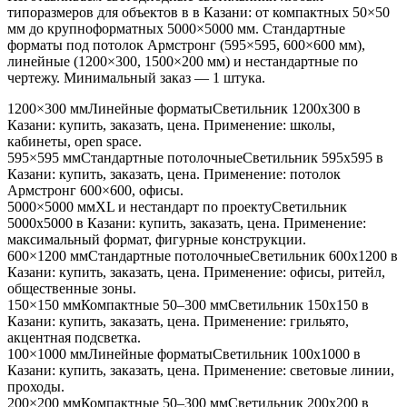
типоразмеров для объектов в
в Казани
: от компактных 50×50
мм до крупноформатных 5000×5000 мм. Стандартные
форматы под потолок Армстронг (595×595, 600×600 мм),
линейные (1200×300, 1500×200 мм) и нестандартные по
чертежу. Минимальный заказ — 1 штука.
1200×300 мм
Линейные форматы
Светильник
1200x300
в
Казани
: купить, заказать, цена. Применение:
школы,
кабинеты, open space
.
595×595 мм
Стандартные потолочные
Светильник
595x595
в
Казани
: купить, заказать, цена. Применение:
потолок
Армстронг 600×600, офисы
.
5000×5000 мм
XL и нестандарт по проекту
Светильник
5000x5000
в Казани
: купить, заказать, цена. Применение:
максимальный формат, фигурные конструкции
.
600×1200 мм
Стандартные потолочные
Светильник
600x1200
в
Казани
: купить, заказать, цена. Применение:
офисы, ритейл,
общественные зоны
.
150×150 мм
Компактные 50–300 мм
Светильник
150x150
в
Казани
: купить, заказать, цена. Применение:
грильято,
акцентная подсветка
.
100×1000 мм
Линейные форматы
Светильник
100x1000
в
Казани
: купить, заказать, цена. Применение:
световые линии,
проходы
.
200×200 мм
Компактные 50–300 мм
Светильник
200x200
в