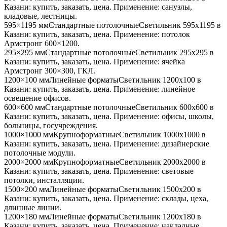
Казани
: купить, заказать, цена. Применение:
санузлы,
кладовые, лестницы
.
595×1195 мм
Стандартные потолочные
Светильник
595x1195
в
Казани
: купить, заказать, цена. Применение:
потолок
Армстронг 600×1200
.
295×295 мм
Стандартные потолочные
Светильник
295x295
в
Казани
: купить, заказать, цена. Применение:
ячейка
Армстронг 300×300, ГКЛ
.
1200×100 мм
Линейные форматы
Светильник
1200x100
в
Казани
: купить, заказать, цена. Применение:
линейное
освещение офисов
.
600×600 мм
Стандартные потолочные
Светильник
600x600
в
Казани
: купить, заказать, цена. Применение:
офисы, школы,
больницы, госучреждения
.
1000×1000 мм
Крупноформатные
Светильник
1000x1000
в
Казани
: купить, заказать, цена. Применение:
дизайнерские
потолочные модули
.
2000×2000 мм
Крупноформатные
Светильник
2000x2000
в
Казани
: купить, заказать, цена. Применение:
световые
потолки, инсталляции
.
1500×200 мм
Линейные форматы
Светильник
1500x200
в
Казани
: купить, заказать, цена. Применение:
склады, цеха,
длинные линии
.
1200×180 мм
Линейные форматы
Светильник
1200x180
в
Казани
: купить, заказать, цена. Применение:
накладные