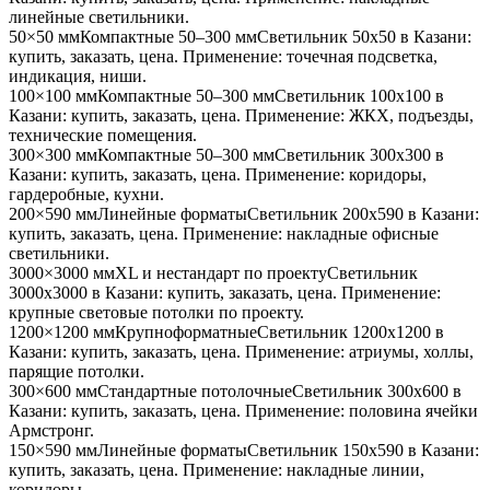
линейные светильники
.
50×50 мм
Компактные 50–300 мм
Светильник
50x50
в Казани
:
купить, заказать, цена. Применение:
точечная подсветка,
индикация, ниши
.
100×100 мм
Компактные 50–300 мм
Светильник
100x100
в
Казани
: купить, заказать, цена. Применение:
ЖКХ, подъезды,
технические помещения
.
300×300 мм
Компактные 50–300 мм
Светильник
300x300
в
Казани
: купить, заказать, цена. Применение:
коридоры,
гардеробные, кухни
.
200×590 мм
Линейные форматы
Светильник
200x590
в Казани
:
купить, заказать, цена. Применение:
накладные офисные
светильники
.
3000×3000 мм
XL и нестандарт по проекту
Светильник
3000x3000
в Казани
: купить, заказать, цена. Применение:
крупные световые потолки по проекту
.
1200×1200 мм
Крупноформатные
Светильник
1200x1200
в
Казани
: купить, заказать, цена. Применение:
атриумы, холлы,
парящие потолки
.
300×600 мм
Стандартные потолочные
Светильник
300x600
в
Казани
: купить, заказать, цена. Применение:
половина ячейки
Армстронг
.
150×590 мм
Линейные форматы
Светильник
150x590
в Казани
:
купить, заказать, цена. Применение:
накладные линии,
коридоры
.