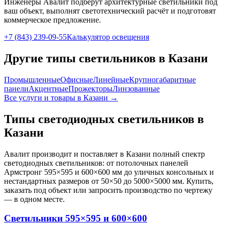
Инженеры Авалит подберут
архитектурные
светильники под
ваш объект, выполнят светотехнический расчёт и подготовят
коммерческое предложение.
+7 (843) 239-09-55
Калькулятор освещения
Другие типы светильников
в Казани
Промышленные
Офисные
Линейные
Крупногабаритные
панели
Акцентные
Прожекторы
Линзованные
Все услуги и товары
в Казани
→
Типы светодиодных светильников
в
Казани
Авалит производит и поставляет
в Казани
полный спектр
светодиодных светильников: от потолочных панелей
Армстронг 595×595 и 600×600 мм до уличных консольных и
нестандартных размеров от 50×50 до 5000×5000 мм. Купить,
заказать под объект или запросить производство по чертежу
— в одном месте.
Светильники 595×595 и 600×600