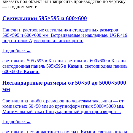
заказать под объект или запросить производство по чертежу
— в одном месте.
Светильники 595×595 и 600×600
Панели и растровые светильники стандартных размеров
595×595 и 600×600 мм. Встраиваемые и накладные, UGR<19,
под потолок Армстронг и гипсокартон.
Подробнее →
светильник 595х595 в Казани. светильник 600х600 в Казани.
светодиодная панель 595х595 в Казани. светодиодная панель
600х600 в Казани
.
Нестандартные размеры от 50×50 до 5000×5000
мм
Светильники любых размеров по чертежам заказчика — от
компактных 50×50 мм до крупноформатных 5000×5000 мм.
Минимальный заказ 1 штука, полный цикл производства.
Подробнее →
светильник нестандартного размера в Казани. светильник на