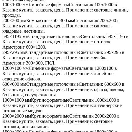
100×1000 мм
Линейные форматы
Светильник
100x1000
в
Казани
: купить, заказать, цена. Применение:
световые линии,
проходы
.
200×200 мм
Компактные 50–300 мм
Светильник
200x200
в
Казани
: купить, заказать, цена. Применение:
санузлы,
кладовые, лестницы
.
595×1195 мм
Стандартные потолочные
Светильник
595x1195
в
Казани
: купить, заказать, цена. Применение:
потолок
Армстронг 600×1200
.
295×295 мм
Стандартные потолочные
Светильник
295x295
в
Казани
: купить, заказать, цена. Применение:
ячейка
Армстронг 300×300, ГКЛ
.
1200×100 мм
Линейные форматы
Светильник
1200x100
в
Казани
: купить, заказать, цена. Применение:
линейное
освещение офисов
.
600×600 мм
Стандартные потолочные
Светильник
600x600
в
Казани
: купить, заказать, цена. Применение:
офисы, школы,
больницы, госучреждения
.
1000×1000 мм
Крупноформатные
Светильник
1000x1000
в
Казани
: купить, заказать, цена. Применение:
дизайнерские
потолочные модули
.
2000×2000 мм
Крупноформатные
Светильник
2000x2000
в
Казани
: купить, заказать, цена. Применение:
световые
потолки, инсталляции
.
1500×200 мм
Линейные форматы
Светильник
1500x200
в