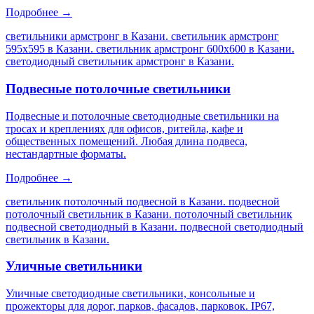
Подробнее →
светильники армстронг в Казани. светильник армстронг
595х595 в Казани. светильник армстронг 600х600 в Казани.
светодиодный светильник армстронг в Казани
.
Подвесные потолочные светильники
Подвесные и потолочные светодиодные светильники на
тросах и креплениях для офисов, ритейла, кафе и
общественных помещений. Любая длина подвеса,
нестандартные форматы.
Подробнее →
светильник потолочный подвесной в Казани. подвесной
потолочный светильник в Казани. потолочный светильник
подвесной светодиодный в Казани. подвесной светодиодный
светильник в Казани
.
Уличные светильники
Уличные светодиодные светильники, консольные и
прожекторы для дорог, парков, фасадов, парковок. IP67,