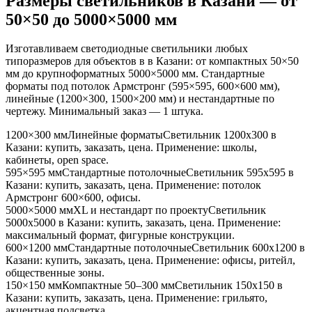
Размеры светильников
в Казани
— от
50×50 до 5000×5000 мм
Изготавливаем светодиодные светильники любых
типоразмеров для объектов в
в Казани
: от компактных 50×50
мм до крупноформатных 5000×5000 мм. Стандартные
форматы под потолок Армстронг (595×595, 600×600 мм),
линейные (1200×300, 1500×200 мм) и нестандартные по
чертежу. Минимальный заказ — 1 штука.
1200×300 мм
Линейные форматы
Светильник
1200x300
в
Казани
: купить, заказать, цена. Применение:
школы,
кабинеты, open space
.
595×595 мм
Стандартные потолочные
Светильник
595x595
в
Казани
: купить, заказать, цена. Применение:
потолок
Армстронг 600×600, офисы
.
5000×5000 мм
XL и нестандарт по проекту
Светильник
5000x5000
в Казани
: купить, заказать, цена. Применение:
максимальный формат, фигурные конструкции
.
600×1200 мм
Стандартные потолочные
Светильник
600x1200
в
Казани
: купить, заказать, цена. Применение:
офисы, ритейл,
общественные зоны
.
150×150 мм
Компактные 50–300 мм
Светильник
150x150
в
Казани
: купить, заказать, цена. Применение:
грильято,
акцентная подсветка
.