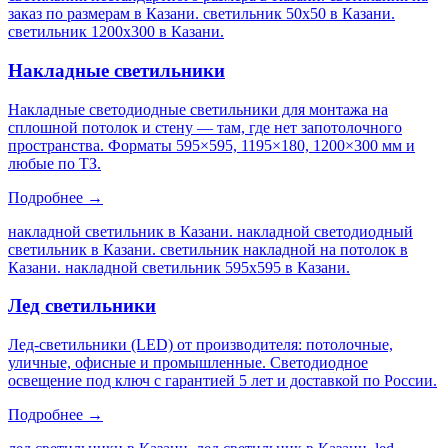
заказ по размерам в Казани. светильник 50х50 в Казани.
светильник 1200х300 в Казани
.
Накладные светильники
Накладные светодиодные светильники для монтажа на
сплошной потолок и стену — там, где нет запотолочного
пространства. Форматы 595×595, 1195×180, 1200×300 мм и
любые по ТЗ.
Подробнее →
накладной светильник в Казани. накладной светодиодный
светильник в Казани. светильник накладной на потолок в
Казани. накладной светильник 595х595 в Казани
.
Лед светильники
Лед-светильники (LED) от производителя: потолочные,
уличные, офисные и промышленные. Светодиодное
освещение под ключ с гарантией 5 лет и доставкой по России.
Подробнее →