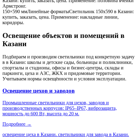
Казани
: купить, заказать, цена. Применение:
половина ячейки
Армстронг
.
150×590 мм
Линейные форматы
Светильник
150x590
в Казани
:
купить, заказать, цена. Применение:
накладные линии,
коридоры
.
Освещение объектов и помещений
в
Казани
Подбираем и производим светильники под конкретную задачу
в
в Казани
: школы и детские сады, больницы и поликлиники,
спортзалы и стадионы, офисы и бизнес-центры, склады и
паркинги, цеха и АЗС, ЖКХ и придомовые территории.
Учитываем нормы освещённости и условия эксплуатации.
Освещение цехов и заводов
Промышленные светильники для цехов, заводов и
производственных корпусов: IP65–IP67, виброзащита,
мощность до 600 Вт, высота до 20 м.
Подробнее →
освещение цеха в Казани. светильники для завода в Казани.