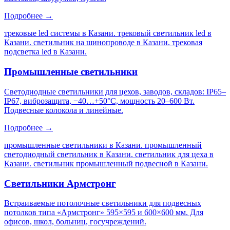
Подробнее →
трековые led системы в Казани. трековый светильник led в
Казани. светильник на шинопроводе в Казани. трековая
подсветка led в Казани
.
Промышленные светильники
Светодиодные светильники для цехов, заводов, складов: IP65–
IP67, виброзащита, −40…+50°C, мощность 20–600 Вт.
Подвесные колокола и линейные.
Подробнее →
промышленные светильники в Казани. промышленный
светодиодный светильник в Казани. светильник для цеха в
Казани. светильник промышленный подвесной в Казани
.
Светильники Армстронг
Встраиваемые потолочные светильники для подвесных
потолков типа «Армстронг» 595×595 и 600×600 мм. Для
офисов, школ, больниц, госучреждений.