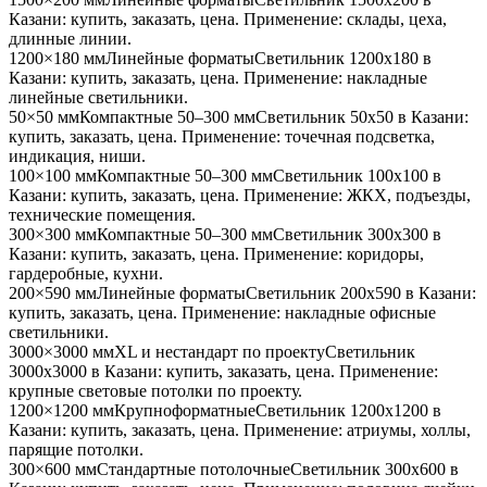
Казани
: купить, заказать, цена. Применение:
склады, цеха,
длинные линии
.
1200×180 мм
Линейные форматы
Светильник
1200x180
в
Казани
: купить, заказать, цена. Применение:
накладные
линейные светильники
.
50×50 мм
Компактные 50–300 мм
Светильник
50x50
в Казани
:
купить, заказать, цена. Применение:
точечная подсветка,
индикация, ниши
.
100×100 мм
Компактные 50–300 мм
Светильник
100x100
в
Казани
: купить, заказать, цена. Применение:
ЖКХ, подъезды,
технические помещения
.
300×300 мм
Компактные 50–300 мм
Светильник
300x300
в
Казани
: купить, заказать, цена. Применение:
коридоры,
гардеробные, кухни
.
200×590 мм
Линейные форматы
Светильник
200x590
в Казани
:
купить, заказать, цена. Применение:
накладные офисные
светильники
.
3000×3000 мм
XL и нестандарт по проекту
Светильник
3000x3000
в Казани
: купить, заказать, цена. Применение:
крупные световые потолки по проекту
.
1200×1200 мм
Крупноформатные
Светильник
1200x1200
в
Казани
: купить, заказать, цена. Применение:
атриумы, холлы,
парящие потолки
.
300×600 мм
Стандартные потолочные
Светильник
300x600
в