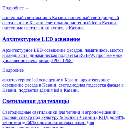
Подробнее →
настенный светильник в Казани. настенный светодиодный
светильник в Казани. светильник настенный led в Казани.
настенные светильники купить в Казани
.
Архитектурное LED освещение
Архитектурное LED-освещение фасадов, памятников, мостов
и ландшафта: динамическая подсветка RGB/W, программное
управление сценариями, IP66–IP68.
Подробнее →
архитектурное led освещение в Казани. архитектурное
освещение фасада в Казани. светодиодная подсветка фасада в
Казани. подсветка здания led в Казани
.
Светильники для теплицы
Светодиодные светильники для теплиц и агропомещений:
полный спектр под культуру (красный + синий), КПД до 98%,
экономия до 60% против натриевых ламп. Для
круглогодичного выращивания.