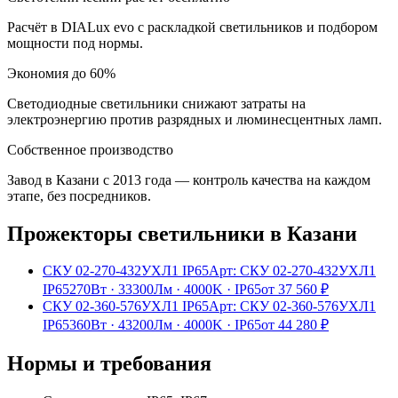
Расчёт в DIALux evo с раскладкой светильников и подбором
мощности под нормы.
Экономия до 60%
Светодиодные светильники снижают затраты на
электроэнергию против разрядных и люминесцентных ламп.
Собственное производство
Завод в Казани с 2013 года — контроль качества на каждом
этапе, без посредников.
Прожекторы
светильники
в Казани
СКУ 02-270-432УХЛ1 IP65
Арт:
СКУ 02-270-432УХЛ1
IP65
270Вт
·
33300Лм
·
4000K
·
IP65
от
37 560
₽
СКУ 02-360-576УХЛ1 IP65
Арт:
СКУ 02-360-576УХЛ1
IP65
360Вт
·
43200Лм
·
4000K
·
IP65
от
44 280
₽
Нормы и требования