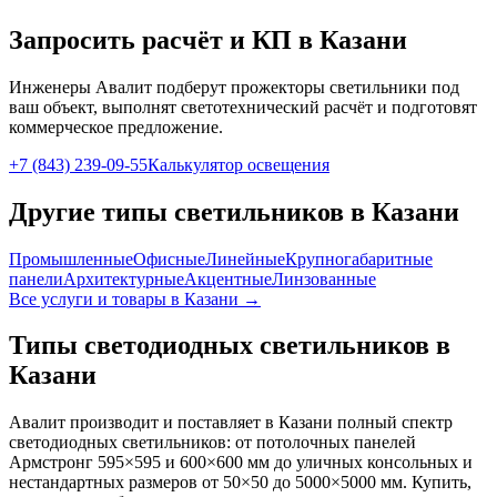
Запросить расчёт и КП
в Казани
Инженеры Авалит подберут
прожекторы
светильники под
ваш объект, выполнят светотехнический расчёт и подготовят
коммерческое предложение.
+7 (843) 239-09-55
Калькулятор освещения
Другие типы светильников
в Казани
Промышленные
Офисные
Линейные
Крупногабаритные
панели
Архитектурные
Акцентные
Линзованные
Все услуги и товары
в Казани
→
Типы светодиодных светильников
в
Казани
Авалит производит и поставляет
в Казани
полный спектр
светодиодных светильников: от потолочных панелей
Армстронг 595×595 и 600×600 мм до уличных консольных и
нестандартных размеров от 50×50 до 5000×5000 мм. Купить,