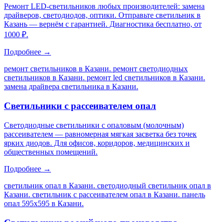
Ремонт LED-светильников любых производителей: замена
драйверов, светодиодов, оптики. Отправьте светильник в
Казань — вернём с гарантией. Диагностика бесплатно, от
1000 ₽.
Подробнее →
ремонт светильников в Казани. ремонт светодиодных
светильников в Казани. ремонт led светильников в Казани.
замена драйвера светильника в Казани
.
Светильники с рассеивателем опал
Светодиодные светильники с опаловым (молочным)
рассеивателем — равномерная мягкая засветка без точек
ярких диодов. Для офисов, коридоров, медицинских и
общественных помещений.
Подробнее →
светильник опал в Казани. светодиодный светильник опал в
Казани. светильник с рассеивателем опал в Казани. панель
опал 595х595 в Казани
.