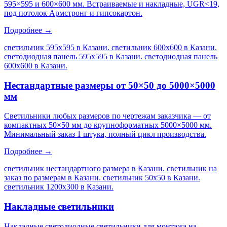
595×595 и 600×600 мм. Встраиваемые и накладные, UGR<19,
под потолок Армстронг и гипсокартон.
Подробнее →
светильник 595х595 в Казани. светильник 600х600 в Казани.
светодиодная панель 595х595 в Казани. светодиодная панель
600х600 в Казани
.
Нестандартные размеры от 50×50 до 5000×5000
мм
Светильники любых размеров по чертежам заказчика — от
компактных 50×50 мм до крупноформатных 5000×5000 мм.
Минимальный заказ 1 штука, полный цикл производства.
Подробнее →
светильник нестандартного размера в Казани. светильник на
заказ по размерам в Казани. светильник 50х50 в Казани.
светильник 1200х300 в Казани
.
Накладные светильники
Накладные светодиодные светильники для монтажа на