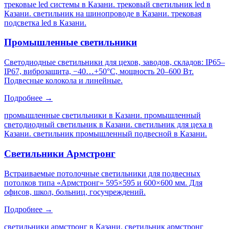
трековые led системы в Казани. трековый светильник led в
Казани. светильник на шинопроводе в Казани. трековая
подсветка led в Казани
.
Промышленные светильники
Светодиодные светильники для цехов, заводов, складов: IP65–
IP67, виброзащита, −40…+50°C, мощность 20–600 Вт.
Подвесные колокола и линейные.
Подробнее →
промышленные светильники в Казани. промышленный
светодиодный светильник в Казани. светильник для цеха в
Казани. светильник промышленный подвесной в Казани
.
Светильники Армстронг
Встраиваемые потолочные светильники для подвесных
потолков типа «Армстронг» 595×595 и 600×600 мм. Для
офисов, школ, больниц, госучреждений.
Подробнее →
светильники армстронг в Казани. светильник армстронг