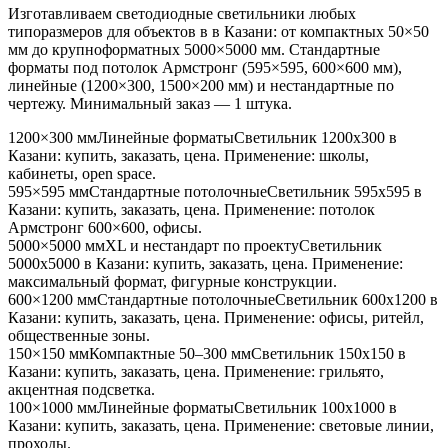
Изготавливаем светодиодные светильники любых
типоразмеров для объектов в
в Казани
: от компактных 50×50
мм до крупноформатных 5000×5000 мм. Стандартные
форматы под потолок Армстронг (595×595, 600×600 мм),
линейные (1200×300, 1500×200 мм) и нестандартные по
чертежу. Минимальный заказ — 1 штука.
1200×300 мм
Линейные форматы
Светильник
1200x300
в
Казани
: купить, заказать, цена. Применение:
школы,
кабинеты, open space
.
595×595 мм
Стандартные потолочные
Светильник
595x595
в
Казани
: купить, заказать, цена. Применение:
потолок
Армстронг 600×600, офисы
.
5000×5000 мм
XL и нестандарт по проекту
Светильник
5000x5000
в Казани
: купить, заказать, цена. Применение:
максимальный формат, фигурные конструкции
.
600×1200 мм
Стандартные потолочные
Светильник
600x1200
в
Казани
: купить, заказать, цена. Применение:
офисы, ритейл,
общественные зоны
.
150×150 мм
Компактные 50–300 мм
Светильник
150x150
в
Казани
: купить, заказать, цена. Применение:
грильято,
акцентная подсветка
.
100×1000 мм
Линейные форматы
Светильник
100x1000
в
Казани
: купить, заказать, цена. Применение:
световые линии,
проходы
.