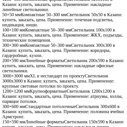
Казани
: купить, заказать, цена. Применение:
накладные
линейные светильники
.
50×50 мм
Компактные 50–300 мм
Светильник
50x50
в Казани
:
купить, заказать, цена. Применение:
точечная подсветка,
индикация, ниши
.
100×100 мм
Компактные 50–300 мм
Светильник
100x100
в
Казани
: купить, заказать, цена. Применение:
ЖКХ, подъезды,
технические помещения
.
300×300 мм
Компактные 50–300 мм
Светильник
300x300
в
Казани
: купить, заказать, цена. Применение:
коридоры,
гардеробные, кухни
.
200×590 мм
Линейные форматы
Светильник
200x590
в Казани
:
купить, заказать, цена. Применение:
накладные офисные
светильники
.
3000×3000 мм
XL и нестандарт по проекту
Светильник
3000x3000
в Казани
: купить, заказать, цена. Применение:
крупные световые потолки по проекту
.
1200×1200 мм
Крупноформатные
Светильник
1200x1200
в
Казани
: купить, заказать, цена. Применение:
атриумы, холлы,
парящие потолки
.
300×600 мм
Стандартные потолочные
Светильник
300x600
в
Казани
: купить, заказать, цена. Применение:
половина ячейки
Армстронг
.
150×590 мм
Линейные форматы
Светильник
150x590
в Казани
:
купить, заказать, цена. Применение:
накладные линии,