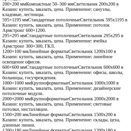
200×200 мм
Компактные 50–300 мм
Светильник
200x200
в
Казани
: купить, заказать, цена. Применение:
санузлы,
кладовые, лестницы
.
595×1195 мм
Стандартные потолочные
Светильник
595x1195
в
Казани
: купить, заказать, цена. Применение:
потолок
Армстронг 600×1200
.
295×295 мм
Стандартные потолочные
Светильник
295x295
в
Казани
: купить, заказать, цена. Применение:
ячейка
Армстронг 300×300, ГКЛ
.
1200×100 мм
Линейные форматы
Светильник
1200x100
в
Казани
: купить, заказать, цена. Применение:
линейное
освещение офисов
.
600×600 мм
Стандартные потолочные
Светильник
600x600
в
Казани
: купить, заказать, цена. Применение:
офисы, школы,
больницы, госучреждения
.
1000×1000 мм
Крупноформатные
Светильник
1000x1000
в
Казани
: купить, заказать, цена. Применение:
дизайнерские
потолочные модули
.
2000×2000 мм
Крупноформатные
Светильник
2000x2000
в
Казани
: купить, заказать, цена. Применение:
световые
потолки, инсталляции
.
1500×200 мм
Линейные форматы
Светильник
1500x200
в
Казани
: купить, заказать, цена. Применение:
склады, цеха,
длинные линии
.
1200×180 мм
Линейные форматы
Светильник
1200x180
в