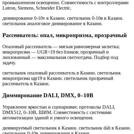
промышленном освещении. Совместимость с контроллерами
Lutron, Siemens, Schneider Electric.
диммирование 0-10v в Казани. светильник 0-10в в Казани.
светильник аналоговое диммирование в Казани
.
Рассеиватель: опал, микропризма, прозрачный
Опаловый рассеиватель — мягкая равномерная засветка;
микропризма — UGR<19 без бликов; прозрачный и
линзованный — максимальная светоотдача. Подбор под
задачу.
светильник опаловый рассеиватель в Казани. светильник
микропризма ugr19 в Казани. светильник прозрачный
рассеиватель в Казани
.
Диммирование DALI, DMX, 0–10В
Управление яркостью и сценариями: протоколы DALI,
DMX512, 0–10В, ШИМ. Совместимость с системами
автоматизации зданий и умного освещения.
диммируемый светильник в Казани. светильник dali в Казани.
светильник 0-10в диммирование в Казани
.