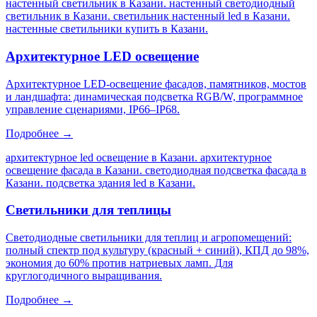
настенный светильник в Казани. настенный светодиодный
светильник в Казани. светильник настенный led в Казани.
настенные светильники купить в Казани
.
Архитектурное LED освещение
Архитектурное LED-освещение фасадов, памятников, мостов
и ландшафта: динамическая подсветка RGB/W, программное
управление сценариями, IP66–IP68.
Подробнее →
архитектурное led освещение в Казани. архитектурное
освещение фасада в Казани. светодиодная подсветка фасада в
Казани. подсветка здания led в Казани
.
Светильники для теплицы
Светодиодные светильники для теплиц и агропомещений:
полный спектр под культуру (красный + синий), КПД до 98%,
экономия до 60% против натриевых ламп. Для
круглогодичного выращивания.
Подробнее →