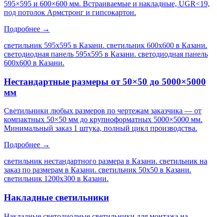
595×595 и 600×600 мм. Встраиваемые и накладные, UGR<19,
под потолок Армстронг и гипсокартон.
Подробнее →
светильник 595х595 в Казани. светильник 600х600 в Казани.
светодиодная панель 595х595 в Казани. светодиодная панель
600х600 в Казани
.
Нестандартные размеры от 50×50 до 5000×5000
мм
Светильники любых размеров по чертежам заказчика — от
компактных 50×50 мм до крупноформатных 5000×5000 мм.
Минимальный заказ 1 штука, полный цикл производства.
Подробнее →
светильник нестандартного размера в Казани. светильник на
заказ по размерам в Казани. светильник 50х50 в Казани.
светильник 1200х300 в Казани
.
Накладные светильники
Накладные светодиодные светильники для монтажа на