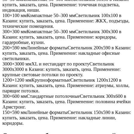
купить, заказать, цена. Применение:
точечная подсветка,
индикация, ниши
.
100×100 мм
Компактные 50–300 мм
Светильник
100x100
в
Казани
: купить, заказать, цена. Применение:
ЖКХ, подъезды,
технические помещения
.
300×300 мм
Компактные 50–300 мм
Светильник
300x300
в
Казани
: купить, заказать, цена. Применение:
коридоры,
гардеробные, кухни
.
200×590 мм
Линейные форматы
Светильник
200x590
в Казани
:
купить, заказать, цена. Применение:
накладные офисные
светильники
.
3000×3000 мм
XL и нестандарт по проекту
Светильник
3000x3000
в Казани
: купить, заказать, цена. Применение:
крупные световые потолки по проекту
.
1200×1200 мм
Крупноформатные
Светильник
1200x1200
в
Казани
: купить, заказать, цена. Применение:
атриумы, холлы,
парящие потолки
.
300×600 мм
Стандартные потолочные
Светильник
300x600
в
Казани
: купить, заказать, цена. Применение:
половина ячейки
Армстронг
.
150×590 мм
Линейные форматы
Светильник
150x590
в Казани
:
купить, заказать, цена. Применение:
накладные линии,
коридоры
.