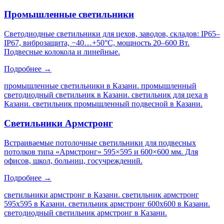
Промышленные светильники
Светодиодные светильники для цехов, заводов, складов: IP65–
IP67, виброзащита, −40…+50°C, мощность 20–600 Вт.
Подвесные колокола и линейные.
Подробнее →
промышленные светильники в Казани. промышленный
светодиодный светильник в Казани. светильник для цеха в
Казани. светильник промышленный подвесной в Казани
.
Светильники Армстронг
Встраиваемые потолочные светильники для подвесных
потолков типа «Армстронг» 595×595 и 600×600 мм. Для
офисов, школ, больниц, госучреждений.
Подробнее →
светильники армстронг в Казани. светильник армстронг
595х595 в Казани. светильник армстронг 600х600 в Казани.
светодиодный светильник армстронг в Казани
.