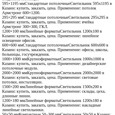
595×1195 мм
Стандартные потолочные
Светильник
595x1195
в
Казани
: купить, заказать, цена. Применение:
потолок
Армстронг 600×1200
.
295×295 мм
Стандартные потолочные
Светильник
295x295
в
Казани
: купить, заказать, цена. Применение:
ячейка
Армстронг 300×300, ГКЛ
.
1200×100 мм
Линейные форматы
Светильник
1200x100
в
Казани
: купить, заказать, цена. Применение:
линейное
освещение офисов
.
600×600 мм
Стандартные потолочные
Светильник
600x600
в
Казани
: купить, заказать, цена. Применение:
офисы, школы,
больницы, госучреждения
.
1000×1000 мм
Крупноформатные
Светильник
1000x1000
в
Казани
: купить, заказать, цена. Применение:
дизайнерские
потолочные модули
.
2000×2000 мм
Крупноформатные
Светильник
2000x2000
в
Казани
: купить, заказать, цена. Применение:
световые
потолки, инсталляции
.
1500×200 мм
Линейные форматы
Светильник
1500x200
в
Казани
: купить, заказать, цена. Применение:
склады, цеха,
длинные линии
.
1200×180 мм
Линейные форматы
Светильник
1200x180
в
Казани
: купить, заказать, цена. Применение:
накладные
линейные светильники
.
50×50 мм
Компактные 50–300 мм
Светильник
50x50
в Казани
: