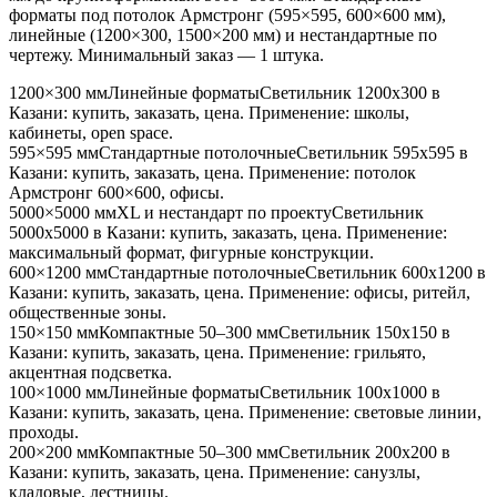
форматы под потолок Армстронг (595×595, 600×600 мм),
линейные (1200×300, 1500×200 мм) и нестандартные по
чертежу. Минимальный заказ — 1 штука.
1200×300 мм
Линейные форматы
Светильник
1200x300
в
Казани
: купить, заказать, цена. Применение:
школы,
кабинеты, open space
.
595×595 мм
Стандартные потолочные
Светильник
595x595
в
Казани
: купить, заказать, цена. Применение:
потолок
Армстронг 600×600, офисы
.
5000×5000 мм
XL и нестандарт по проекту
Светильник
5000x5000
в Казани
: купить, заказать, цена. Применение:
максимальный формат, фигурные конструкции
.
600×1200 мм
Стандартные потолочные
Светильник
600x1200
в
Казани
: купить, заказать, цена. Применение:
офисы, ритейл,
общественные зоны
.
150×150 мм
Компактные 50–300 мм
Светильник
150x150
в
Казани
: купить, заказать, цена. Применение:
грильято,
акцентная подсветка
.
100×1000 мм
Линейные форматы
Светильник
100x1000
в
Казани
: купить, заказать, цена. Применение:
световые линии,
проходы
.
200×200 мм
Компактные 50–300 мм
Светильник
200x200
в
Казани
: купить, заказать, цена. Применение:
санузлы,
кладовые, лестницы
.