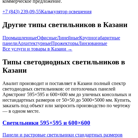
коммерческое предложение.
+7 (843) 239-09-55
Калькулятор освещения
Другие типы светильников
в Казани
Промышленные
Офисные
Линейные
Крупногабаритные
панели
Архитектурные
Прожекторы
Линзованные
Все услуги и товары
в Казани
→
Типы светодиодных светильников
в
Казани
Авалит производит и поставляет
в Казани
полный спектр
светодиодных светильников: от потолочных панелей
Армстронг 595×595 и 600×600 мм до уличных консольных и
нестандартных размеров от 50×50 до 5000×5000 мм. Купить,
заказать под объект или запросить производство по чертежу
— в одном месте.
Светильники 595×595 и 600×600
Панели и растровые светильники стандартных размеров