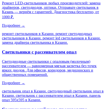
Ремонт LED-светильников любых производителей: замена
драйверов, светодиодов, оптики. Отправьте светильник в
Казань — вернём с гарантией. Диагностика бесплатно, от
1000 ₽.
Подробнее →
ремонт светильников в Казани. ремонт светодиодных
светильников в Казани. ремонт led светильников в Казани.
замена драйвера светильника в Казани
.
Светильники с рассеивателем опал
Светодиодные светильники с опаловым (молочным)
рассеивателем — равномерная мягкая засветка без точек
ярких диодов. Для офисов, коридоров, медицинских и
общественных помещений.
Подробнее →
светильник опал в Казани. светодиодный светильник опал в
Казани. светильник с рассеивателем опал в Казани. панель
опал 595х595 в Казани
.