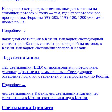
Накладные светодиодные светильники для монтажа на
сплошной потолок и стену — там, где нет запотолочного
пространства. Форматы 595×595, 1195×180, 1200×300 мм и
любые по ТЗ.
Подробнее →
накладной светильник в Казани. накладной светодиодный
светильник в Казани. светильник накладной на потолок в
Казани. накладной светильник 595х595 в Казани
.
Лед светильники
Лед-светильники (LED) от производителя: потолочные,
уличные, офисные и промышленные. Светодиодное
освещение под ключ с гарантией 5 лет и доставкой по России.
Подробнее →
лед светильники в Казани. лед светильник в Казани. led
светильники в Казани. светильники лед в Казани
.
Светильники Грильято