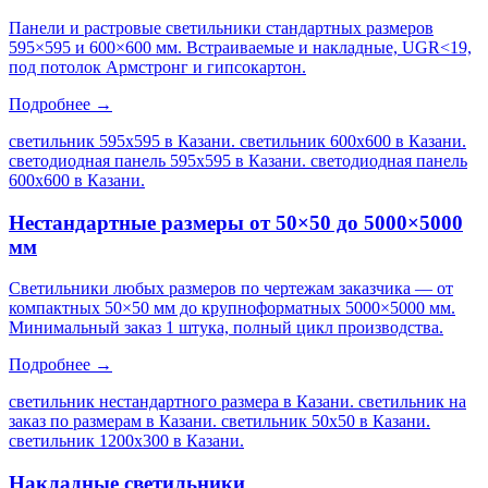
Панели и растровые светильники стандартных размеров
595×595 и 600×600 мм. Встраиваемые и накладные, UGR<19,
под потолок Армстронг и гипсокартон.
Подробнее →
светильник 595х595 в Казани. светильник 600х600 в Казани.
светодиодная панель 595х595 в Казани. светодиодная панель
600х600 в Казани
.
Нестандартные размеры от 50×50 до 5000×5000
мм
Светильники любых размеров по чертежам заказчика — от
компактных 50×50 мм до крупноформатных 5000×5000 мм.
Минимальный заказ 1 штука, полный цикл производства.
Подробнее →
светильник нестандартного размера в Казани. светильник на
заказ по размерам в Казани. светильник 50х50 в Казани.
светильник 1200х300 в Казани
.
Накладные светильники