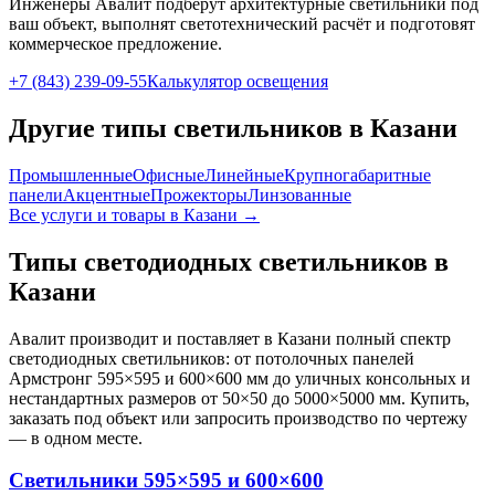
Инженеры Авалит подберут
архитектурные
светильники под
ваш объект, выполнят светотехнический расчёт и подготовят
коммерческое предложение.
+7 (843) 239-09-55
Калькулятор освещения
Другие типы светильников
в Казани
Промышленные
Офисные
Линейные
Крупногабаритные
панели
Акцентные
Прожекторы
Линзованные
Все услуги и товары
в Казани
→
Типы светодиодных светильников
в
Казани
Авалит производит и поставляет
в Казани
полный спектр
светодиодных светильников: от потолочных панелей
Армстронг 595×595 и 600×600 мм до уличных консольных и
нестандартных размеров от 50×50 до 5000×5000 мм. Купить,
заказать под объект или запросить производство по чертежу
— в одном месте.
Светильники 595×595 и 600×600