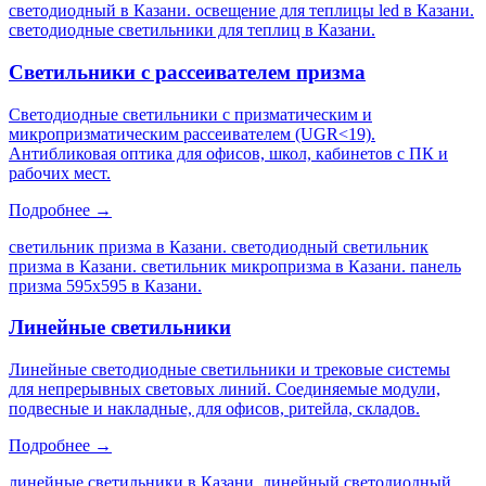
светодиодный в Казани. освещение для теплицы led в Казани.
светодиодные светильники для теплиц в Казани
.
Светильники с рассеивателем призма
Светодиодные светильники с призматическим и
микропризматическим рассеивателем (UGR<19).
Антибликовая оптика для офисов, школ, кабинетов с ПК и
рабочих мест.
Подробнее →
светильник призма в Казани. светодиодный светильник
призма в Казани. светильник микропризма в Казани. панель
призма 595х595 в Казани
.
Линейные светильники
Линейные светодиодные светильники и трековые системы
для непрерывных световых линий. Соединяемые модули,
подвесные и накладные, для офисов, ритейла, складов.
Подробнее →
линейные светильники в Казани. линейный светодиодный