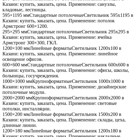
Казани
: купить, заказать, цена. Применение:
санузлы,
кладовые, лестницы
.
595×1195 мм
Стандартные потолочные
Светильник
595x1195
в
Казани
: купить, заказать, цена. Применение:
потолок
Армстронг 600×1200
.
295×295 мм
Стандартные потолочные
Светильник
295x295
в
Казани
: купить, заказать, цена. Применение:
ячейка
Армстронг 300×300, ГКЛ
.
1200×100 мм
Линейные форматы
Светильник
1200x100
в
Казани
: купить, заказать, цена. Применение:
линейное
освещение офисов
.
600×600 мм
Стандартные потолочные
Светильник
600x600
в
Казани
: купить, заказать, цена. Применение:
офисы, школы,
больницы, госучреждения
.
1000×1000 мм
Крупноформатные
Светильник
1000x1000
в
Казани
: купить, заказать, цена. Применение:
дизайнерские
потолочные модули
.
2000×2000 мм
Крупноформатные
Светильник
2000x2000
в
Казани
: купить, заказать, цена. Применение:
световые
потолки, инсталляции
.
1500×200 мм
Линейные форматы
Светильник
1500x200
в
Казани
: купить, заказать, цена. Применение:
склады, цеха,
длинные линии
.
1200×180 мм
Линейные форматы
Светильник
1200x180
в
Казани
: купить, заказать, цена. Применение:
накладные