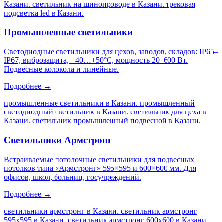
Казани. светильник на шинопроводе в Казани. трековая
подсветка led в Казани
.
Промышленные светильники
Светодиодные светильники для цехов, заводов, складов: IP65–
IP67, виброзащита, −40…+50°C, мощность 20–600 Вт.
Подвесные колокола и линейные.
Подробнее →
промышленные светильники в Казани. промышленный
светодиодный светильник в Казани. светильник для цеха в
Казани. светильник промышленный подвесной в Казани
.
Светильники Армстронг
Встраиваемые потолочные светильники для подвесных
потолков типа «Армстронг» 595×595 и 600×600 мм. Для
офисов, школ, больниц, госучреждений.
Подробнее →
светильники армстронг в Казани. светильник армстронг
595х595 в Казани. светильник армстронг 600х600 в Казани.