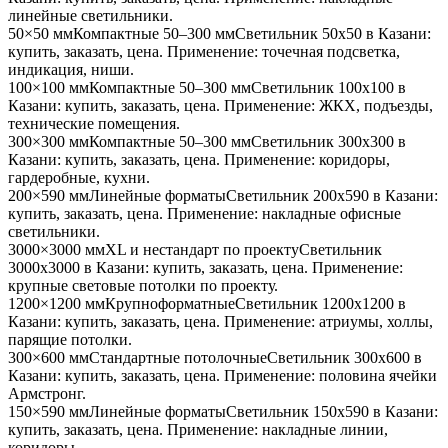
линейные светильники
.
50×50 мм
Компактные 50–300 мм
Светильник
50x50
в Казани
:
купить, заказать, цена. Применение:
точечная подсветка,
индикация, ниши
.
100×100 мм
Компактные 50–300 мм
Светильник
100x100
в
Казани
: купить, заказать, цена. Применение:
ЖКХ, подъезды,
технические помещения
.
300×300 мм
Компактные 50–300 мм
Светильник
300x300
в
Казани
: купить, заказать, цена. Применение:
коридоры,
гардеробные, кухни
.
200×590 мм
Линейные форматы
Светильник
200x590
в Казани
:
купить, заказать, цена. Применение:
накладные офисные
светильники
.
3000×3000 мм
XL и нестандарт по проекту
Светильник
3000x3000
в Казани
: купить, заказать, цена. Применение:
крупные световые потолки по проекту
.
1200×1200 мм
Крупноформатные
Светильник
1200x1200
в
Казани
: купить, заказать, цена. Применение:
атриумы, холлы,
парящие потолки
.
300×600 мм
Стандартные потолочные
Светильник
300x600
в
Казани
: купить, заказать, цена. Применение:
половина ячейки
Армстронг
.
150×590 мм
Линейные форматы
Светильник
150x590
в Казани
:
купить, заказать, цена. Применение:
накладные линии,
коридоры
.