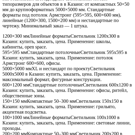
типоразмеров для объектов в
в Казани
: от компактных 50×50
мм до крупноформатных 5000×5000 мм. Стандартные
форматы под потолок Армстронг (595×595, 600×600 мм),
линейные (1200×300, 1500×200 мм) и нестандартные по
чертежу. Минимальный заказ — 1 штука.
1200×300 мм
Линейные форматы
Светильник
1200x300
в
Казани
: купить, заказать, цена. Применение:
школы,
кабинеты, open space
.
595×595 мм
Стандартные потолочные
Светильник
595x595
в
Казани
: купить, заказать, цена. Применение:
потолок
Армстронг 600×600, офисы
.
5000×5000 мм
XL и нестандарт по проекту
Светильник
5000x5000
в Казани
: купить, заказать, цена. Применение:
максимальный формат, фигурные конструкции
.
600×1200 мм
Стандартные потолочные
Светильник
600x1200
в
Казани
: купить, заказать, цена. Применение:
офисы, ритейл,
общественные зоны
.
150×150 мм
Компактные 50–300 мм
Светильник
150x150
в
Казани
: купить, заказать, цена. Применение:
грильято,
акцентная подсветка
.
100×1000 мм
Линейные форматы
Светильник
100x1000
в
Казани
: купить, заказать, цена. Применение:
световые линии,
проходы
.
200×200 мм
Компактные 50–300 мм
Светильник
200x200
в