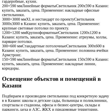
гардеробные, кухни
.
200×590 мм
Линейные форматы
Светильник
200x590
в Казани
:
купить, заказать, цена. Применение:
накладные офисные
светильники
.
3000×3000 мм
XL и нестандарт по проекту
Светильник
3000x3000
в Казани
: купить, заказать, цена. Применение:
крупные световые потолки по проекту
.
1200×1200 мм
Крупноформатные
Светильник
1200x1200
в
Казани
: купить, заказать, цена. Применение:
атриумы, холлы,
парящие потолки
.
300×600 мм
Стандартные потолочные
Светильник
300x600
в
Казани
: купить, заказать, цена. Применение:
половина ячейки
Армстронг
.
150×590 мм
Линейные форматы
Светильник
150x590
в Казани
:
купить, заказать, цена. Применение:
накладные линии,
коридоры
.
Освещение объектов и помещений
в
Казани
Подбираем и производим светильники под конкретную задачу
в
в Казани
: школы и детские сады, больницы и поликлиники,
спортзалы и стадионы, офисы и бизнес-центры, склады и
паркинги, цеха и АЗС, ЖКХ и придомовые территории.