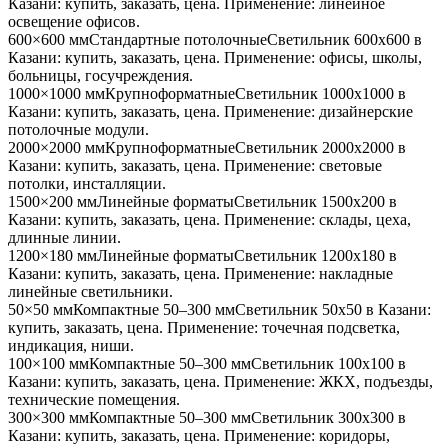
Казани
: купить, заказать, цена. Применение:
линейное
освещение офисов
.
600×600 мм
Стандартные потолочные
Светильник
600x600
в
Казани
: купить, заказать, цена. Применение:
офисы, школы,
больницы, госучреждения
.
1000×1000 мм
Крупноформатные
Светильник
1000x1000
в
Казани
: купить, заказать, цена. Применение:
дизайнерские
потолочные модули
.
2000×2000 мм
Крупноформатные
Светильник
2000x2000
в
Казани
: купить, заказать, цена. Применение:
световые
потолки, инсталляции
.
1500×200 мм
Линейные форматы
Светильник
1500x200
в
Казани
: купить, заказать, цена. Применение:
склады, цеха,
длинные линии
.
1200×180 мм
Линейные форматы
Светильник
1200x180
в
Казани
: купить, заказать, цена. Применение:
накладные
линейные светильники
.
50×50 мм
Компактные 50–300 мм
Светильник
50x50
в Казани
:
купить, заказать, цена. Применение:
точечная подсветка,
индикация, ниши
.
100×100 мм
Компактные 50–300 мм
Светильник
100x100
в
Казани
: купить, заказать, цена. Применение:
ЖКХ, подъезды,
технические помещения
.
300×300 мм
Компактные 50–300 мм
Светильник
300x300
в
Казани
: купить, заказать, цена. Применение:
коридоры,