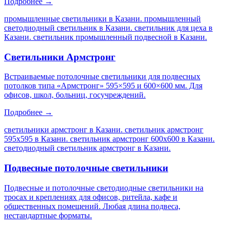
Подробнее →
промышленные светильники в Казани. промышленный
светодиодный светильник в Казани. светильник для цеха в
Казани. светильник промышленный подвесной в Казани
.
Светильники Армстронг
Встраиваемые потолочные светильники для подвесных
потолков типа «Армстронг» 595×595 и 600×600 мм. Для
офисов, школ, больниц, госучреждений.
Подробнее →
светильники армстронг в Казани. светильник армстронг
595х595 в Казани. светильник армстронг 600х600 в Казани.
светодиодный светильник армстронг в Казани
.
Подвесные потолочные светильники
Подвесные и потолочные светодиодные светильники на
тросах и креплениях для офисов, ритейла, кафе и
общественных помещений. Любая длина подвеса,
нестандартные форматы.