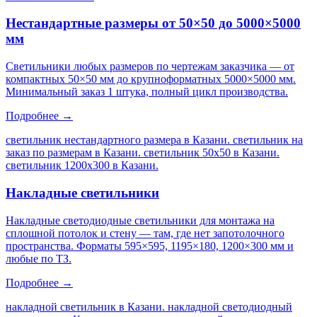
Нестандартные размеры от 50×50 до 5000×5000
мм
Светильники любых размеров по чертежам заказчика — от
компактных 50×50 мм до крупноформатных 5000×5000 мм.
Минимальный заказ 1 штука, полный цикл производства.
Подробнее →
светильник нестандартного размера в Казани. светильник на
заказ по размерам в Казани. светильник 50х50 в Казани.
светильник 1200х300 в Казани
.
Накладные светильники
Накладные светодиодные светильники для монтажа на
сплошной потолок и стену — там, где нет запотолочного
пространства. Форматы 595×595, 1195×180, 1200×300 мм и
любые по ТЗ.
Подробнее →
накладной светильник в Казани. накладной светодиодный