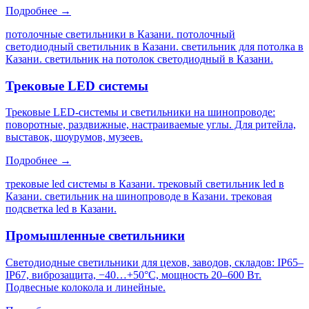
Подробнее →
потолочные светильники в Казани. потолочный
светодиодный светильник в Казани. светильник для потолка в
Казани. светильник на потолок светодиодный в Казани
.
Трековые LED системы
Трековые LED-системы и светильники на шинопроводе:
поворотные, раздвижные, настраиваемые углы. Для ритейла,
выставок, шоурумов, музеев.
Подробнее →
трековые led системы в Казани. трековый светильник led в
Казани. светильник на шинопроводе в Казани. трековая
подсветка led в Казани
.
Промышленные светильники
Светодиодные светильники для цехов, заводов, складов: IP65–
IP67, виброзащита, −40…+50°C, мощность 20–600 Вт.
Подвесные колокола и линейные.