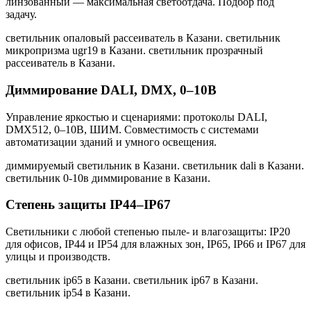
линзованный — максимальная светоотдача. Подбор под
задачу.
светильник опаловый рассеиватель в Казани. светильник
микропризма ugr19 в Казани. светильник прозрачный
рассеиватель в Казани
.
Диммирование DALI, DMX, 0–10В
Управление яркостью и сценариями: протоколы DALI,
DMX512, 0–10В, ШИМ. Совместимость с системами
автоматизации зданий и умного освещения.
диммируемый светильник в Казани. светильник dali в Казани.
светильник 0-10в диммирование в Казани
.
Степень защиты IP44–IP67
Светильники с любой степенью пыле- и влагозащиты: IP20
для офисов, IP44 и IP54 для влажных зон, IP65, IP66 и IP67 для
улицы и производств.
светильник ip65 в Казани. светильник ip67 в Казани.
светильник ip54 в Казани
.