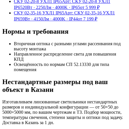
СКУ 02-20-8 УХЛ1 IP65
Арт:
СКУ 02-20-8 УХЛ1
IP65
20Вт
·
2250Лм
·
4000K
·
IP65
от
5 999
₽
СКУ 02-35-16 УХЛ1 IP65
Арт:
СКУ 02-35-16 УХЛ1
IP65
9Вт
·
4150Лм
·
4000K
·
IP44
от
7 199
₽
Нормы и требования
Вторичная оптика с разными углами рассеивания под
высоту монтажа
Направленное распределение света для повышения
КПД
Освещённость по нормам СП 52.13330 для типа
помещения
Нестандартные размеры под ваш
объект
в Казани
Изготавливаем
линзованные
светильники нестандартных
размеров и индивидуальной конфигурации — от 50×50 до
5000×5000 мм, по вашим чертежам и ТЗ. Подбор мощности,
температуры свечения, степени защиты и оптики под задачу.
Доставка
в Казань
за
1
дн.