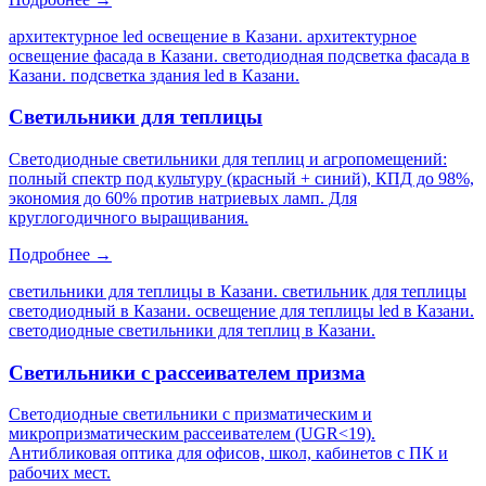
архитектурное led освещение в Казани. архитектурное
освещение фасада в Казани. светодиодная подсветка фасада в
Казани. подсветка здания led в Казани
.
Светильники для теплицы
Светодиодные светильники для теплиц и агропомещений:
полный спектр под культуру (красный + синий), КПД до 98%,
экономия до 60% против натриевых ламп. Для
круглогодичного выращивания.
Подробнее →
светильники для теплицы в Казани. светильник для теплицы
светодиодный в Казани. освещение для теплицы led в Казани.
светодиодные светильники для теплиц в Казани
.
Светильники с рассеивателем призма
Светодиодные светильники с призматическим и
микропризматическим рассеивателем (UGR<19).
Антибликовая оптика для офисов, школ, кабинетов с ПК и
рабочих мест.