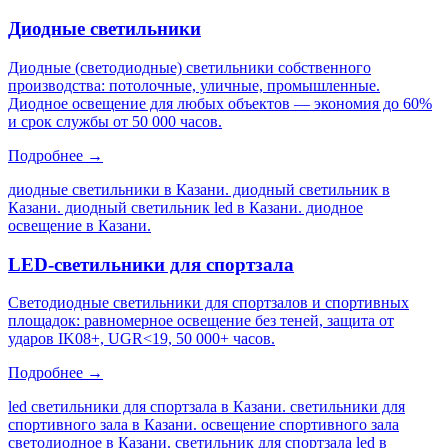
Диодные светильники
Диодные (светодиодные) светильники собственного
производства: потолочные, уличные, промышленные.
Диодное освещение для любых объектов — экономия до 60%
и срок службы от 50 000 часов.
Подробнее →
диодные светильники в Казани. диодный светильник в
Казани. диодный светильник led в Казани. диодное
освещение в Казани
.
LED-светильники для спортзала
Светодиодные светильники для спортзалов и спортивных
площадок: равномерное освещение без теней, защита от
ударов IK08+, UGR<19, 50 000+ часов.
Подробнее →
led светильники для спортзала в Казани. светильники для
спортивного зала в Казани. освещение спортивного зала
светодиодное в Казани. светильник для спортзала led в