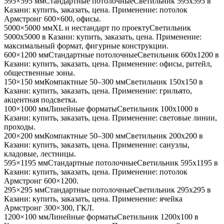
595×595 мм
Стандартные потолочные
Светильник
595x595
в
Казани
: купить, заказать, цена. Применение:
потолок
Армстронг 600×600, офисы
.
5000×5000 мм
XL и нестандарт по проекту
Светильник
5000x5000
в Казани
: купить, заказать, цена. Применение:
максимальный формат, фигурные конструкции
.
600×1200 мм
Стандартные потолочные
Светильник
600x1200
в
Казани
: купить, заказать, цена. Применение:
офисы, ритейл,
общественные зоны
.
150×150 мм
Компактные 50–300 мм
Светильник
150x150
в
Казани
: купить, заказать, цена. Применение:
грильято,
акцентная подсветка
.
100×1000 мм
Линейные форматы
Светильник
100x1000
в
Казани
: купить, заказать, цена. Применение:
световые линии,
проходы
.
200×200 мм
Компактные 50–300 мм
Светильник
200x200
в
Казани
: купить, заказать, цена. Применение:
санузлы,
кладовые, лестницы
.
595×1195 мм
Стандартные потолочные
Светильник
595x1195
в
Казани
: купить, заказать, цена. Применение:
потолок
Армстронг 600×1200
.
295×295 мм
Стандартные потолочные
Светильник
295x295
в
Казани
: купить, заказать, цена. Применение:
ячейка
Армстронг 300×300, ГКЛ
.
1200×100 мм
Линейные форматы
Светильник
1200x100
в