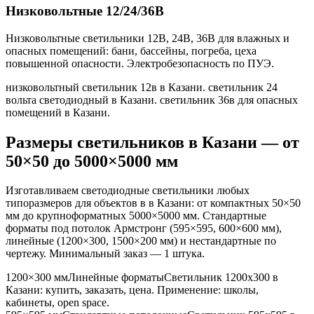
Низковольтные 12/24/36В
Низковольтные светильники 12В, 24В, 36В для влажных и
опасных помещений: бани, бассейны, погреба, цеха
повышенной опасности. Электробезопасность по ПУЭ.
низковольтный светильник 12в в Казани. светильник 24
вольта светодиодный в Казани. светильник 36в для опасных
помещений в Казани
.
Размеры светильников
в Казани
— от
50×50 до 5000×5000 мм
Изготавливаем светодиодные светильники любых
типоразмеров для объектов в
в Казани
: от компактных 50×50
мм до крупноформатных 5000×5000 мм. Стандартные
форматы под потолок Армстронг (595×595, 600×600 мм),
линейные (1200×300, 1500×200 мм) и нестандартные по
чертежу. Минимальный заказ — 1 штука.
1200×300 мм
Линейные форматы
Светильник
1200x300
в
Казани
: купить, заказать, цена. Применение:
школы,
кабинеты, open space
.