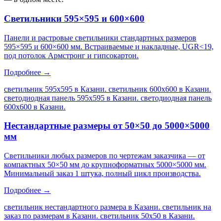
Светильники 595×595 и 600×600
Панели и растровые светильники стандартных размеров
595×595 и 600×600 мм. Встраиваемые и накладные, UGR<19,
под потолок Армстронг и гипсокартон.
Подробнее →
светильник 595х595 в Казани. светильник 600х600 в Казани.
светодиодная панель 595х595 в Казани. светодиодная панель
600х600 в Казани
.
Нестандартные размеры от 50×50 до 5000×5000
мм
Светильники любых размеров по чертежам заказчика — от
компактных 50×50 мм до крупноформатных 5000×5000 мм.
Минимальный заказ 1 штука, полный цикл производства.
Подробнее →
светильник нестандартного размера в Казани. светильник на
заказ по размерам в Казани. светильник 50х50 в Казани.