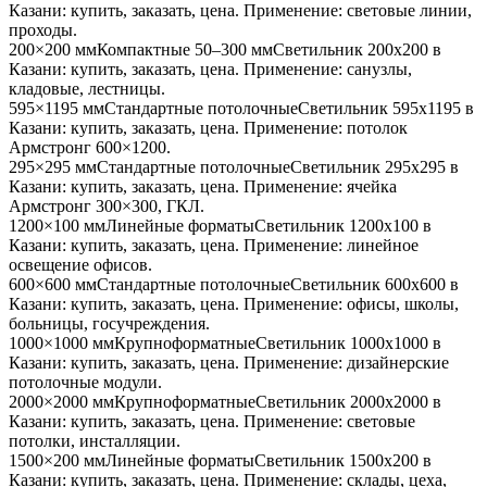
Казани
: купить, заказать, цена. Применение:
световые линии,
проходы
.
200×200 мм
Компактные 50–300 мм
Светильник
200x200
в
Казани
: купить, заказать, цена. Применение:
санузлы,
кладовые, лестницы
.
595×1195 мм
Стандартные потолочные
Светильник
595x1195
в
Казани
: купить, заказать, цена. Применение:
потолок
Армстронг 600×1200
.
295×295 мм
Стандартные потолочные
Светильник
295x295
в
Казани
: купить, заказать, цена. Применение:
ячейка
Армстронг 300×300, ГКЛ
.
1200×100 мм
Линейные форматы
Светильник
1200x100
в
Казани
: купить, заказать, цена. Применение:
линейное
освещение офисов
.
600×600 мм
Стандартные потолочные
Светильник
600x600
в
Казани
: купить, заказать, цена. Применение:
офисы, школы,
больницы, госучреждения
.
1000×1000 мм
Крупноформатные
Светильник
1000x1000
в
Казани
: купить, заказать, цена. Применение:
дизайнерские
потолочные модули
.
2000×2000 мм
Крупноформатные
Светильник
2000x2000
в
Казани
: купить, заказать, цена. Применение:
световые
потолки, инсталляции
.
1500×200 мм
Линейные форматы
Светильник
1500x200
в
Казани
: купить, заказать, цена. Применение:
склады, цеха,