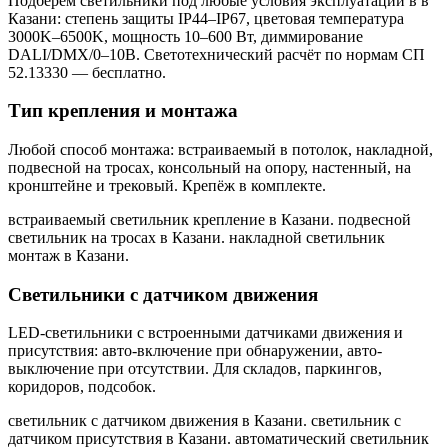
Подберём светильники под любые условия эксплуатации в
в
Казани
: степень защиты IP44–IP67, цветовая температура
3000K–6500K, мощность 10–600 Вт, диммирование
DALI/DMX/0–10В. Светотехнический расчёт по нормам СП
52.13330 — бесплатно.
Тип крепления и монтажа
Любой способ монтажа: встраиваемый в потолок, накладной,
подвесной на тросах, консольный на опору, настенный, на
кронштейне и трековый. Крепёж в комплекте.
встраиваемый светильник крепление в Казани. подвесной
светильник на тросах в Казани. накладной светильник
монтаж в Казани
.
Светильники с датчиком движения
LED-светильники с встроенными датчиками движения и
присутствия: авто-включение при обнаружении, авто-
выключение при отсутствии. Для складов, паркингов,
коридоров, подсобок.
светильник с датчиком движения в Казани. светильник с
датчиком присутствия в Казани. автоматический светильник