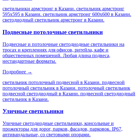
светильники армстронг в Казани. светильник армстронг
595х595 в Казани. светильник армстронг 600х600 в Казани.
светодиодный светильник армстронг в Казани
.
Подвесные потолочные светильники
Подвесные и потолочные светодиодные светильники на
тросах и креплениях для офисов, ритейла, кафе и
общественных помещений. Любая длина подвеса,
нестандартные форматы.
Подробнее →
светильник потолочный подвесной в Казани. подвесной
потолочный светильник в Казани. потолочный светильник
подвесной светодиодный в Казани. подвесной светодиодный
светильник в Казани
.
Уличные светильники
Уличные светодиодные светильники, консольные и
прожекторы для дорог, парков, фасадов, парковок. IP67,
антивандальные, со световыми опорами.