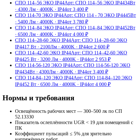
СПО 114–56 ЭКО IP44
Арт:
СПО 114–56 ЭКО IP44
34Вт
·
4300 Лм
·
4000K
·
IP44
от
3 400
₽
СПО 114-70 ЭКО IP44
Арт:
СПО 114 - 70 ЭКО IP44
45Вт
·
5400 Лм
·
4000K
·
IP44
от
3 780
₽
СПО 114–84 ЭКО IP44
Арт:
СПО 114–84 ЭКО IP44
52Вт
·
6500 Лм
·
4000K
·
IP44
от
4 000
₽
СПО 114–28-60 ЭКО IP44
Арт:
СПО 114–28-60 ЭКО
IP44
17 Вт
·
2100Лм
·
4000K
·
IP44
от
2 600
₽
СПО 114–42-60 ЭКО IP44
Арт:
СПО 114–42-60 ЭКО
IP44
25 Вт
·
3200 Лм
·
4000K
·
IP44
от
2 953
₽
СПО 114-56-120 ЭКО IP44
Арт:
СПО 114-56-120 ЭКО
IP44
34Вт
·
4300Лм
·
4000K
·
IP44
от
3 400
₽
СПО 114-84–120 ЭКО IP44
Арт:
СПО 114-84–120 ЭКО
IP44
52 Вт
·
6500 Лм
·
4000K
·
IP44
от
4 000
₽
Нормы и требования
Освещённость рабочих мест — 300–500 лк по СП
52.13330
Показатель ослеплённости UGR < 19 для помещений с
ПК
Коэффициент пульсаций ≤ 5% для зрительно
напряжённых работ