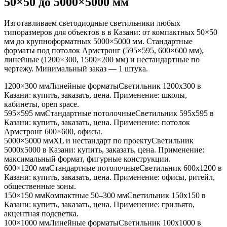
50×50 до 5000×5000 мм
Изготавливаем светодиодные светильники любых
типоразмеров для объектов в
в Казани
: от компактных 50×50
мм до крупноформатных 5000×5000 мм. Стандартные
форматы под потолок Армстронг (595×595, 600×600 мм),
линейные (1200×300, 1500×200 мм) и нестандартные по
чертежу. Минимальный заказ — 1 штука.
1200×300 мм
Линейные форматы
Светильник
1200x300
в
Казани
: купить, заказать, цена. Применение:
школы,
кабинеты, open space
.
595×595 мм
Стандартные потолочные
Светильник
595x595
в
Казани
: купить, заказать, цена. Применение:
потолок
Армстронг 600×600, офисы
.
5000×5000 мм
XL и нестандарт по проекту
Светильник
5000x5000
в Казани
: купить, заказать, цена. Применение:
максимальный формат, фигурные конструкции
.
600×1200 мм
Стандартные потолочные
Светильник
600x1200
в
Казани
: купить, заказать, цена. Применение:
офисы, ритейл,
общественные зоны
.
150×150 мм
Компактные 50–300 мм
Светильник
150x150
в
Казани
: купить, заказать, цена. Применение:
грильято,
акцентная подсветка
.
100×1000 мм
Линейные форматы
Светильник
100x1000
в