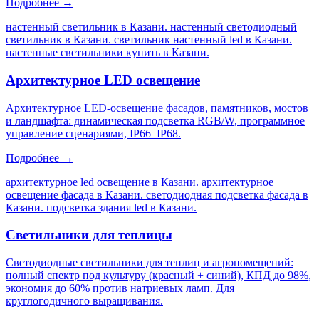
Подробнее →
настенный светильник в Казани. настенный светодиодный
светильник в Казани. светильник настенный led в Казани.
настенные светильники купить в Казани
.
Архитектурное LED освещение
Архитектурное LED-освещение фасадов, памятников, мостов
и ландшафта: динамическая подсветка RGB/W, программное
управление сценариями, IP66–IP68.
Подробнее →
архитектурное led освещение в Казани. архитектурное
освещение фасада в Казани. светодиодная подсветка фасада в
Казани. подсветка здания led в Казани
.
Светильники для теплицы
Светодиодные светильники для теплиц и агропомещений:
полный спектр под культуру (красный + синий), КПД до 98%,
экономия до 60% против натриевых ламп. Для
круглогодичного выращивания.