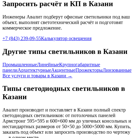
Запросить расчёт и КП
в Казани
Инженеры Авалит подберут
офисные
светильники под ваш
объект, выполнят светотехнический расчёт и подготовят
коммерческое предложение.
+7 (843) 239-09-55
Калькулятор освещения
Другие типы светильников
в Казани
Промышленные
Линейные
Крупногабаритные
панели
Архитектурные
Акцентные
Прожекторы
Линзованные
Все услуги и товары
в Казани
→
Типы светодиодных светильников
в
Казани
Авалит производит и поставляет
в Казани
полный спектр
светодиодных светильников: от потолочных панелей
Армстронг 595×595 и 600×600 мм до уличных консольных и
нестандартных размеров от 50×50 до 5000×5000 мм. Купить,
заказать под объект или запросить производство по чертежу
— в одном месте.