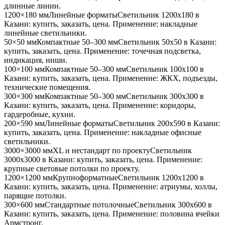
длинные линии
.
1200×180 мм
Линейные форматы
Светильник
1200x180
в
Казани
: купить, заказать, цена. Применение:
накладные
линейные светильники
.
50×50 мм
Компактные 50–300 мм
Светильник
50x50
в Казани
:
купить, заказать, цена. Применение:
точечная подсветка,
индикация, ниши
.
100×100 мм
Компактные 50–300 мм
Светильник
100x100
в
Казани
: купить, заказать, цена. Применение:
ЖКХ, подъезды,
технические помещения
.
300×300 мм
Компактные 50–300 мм
Светильник
300x300
в
Казани
: купить, заказать, цена. Применение:
коридоры,
гардеробные, кухни
.
200×590 мм
Линейные форматы
Светильник
200x590
в Казани
:
купить, заказать, цена. Применение:
накладные офисные
светильники
.
3000×3000 мм
XL и нестандарт по проекту
Светильник
3000x3000
в Казани
: купить, заказать, цена. Применение:
крупные световые потолки по проекту
.
1200×1200 мм
Крупноформатные
Светильник
1200x1200
в
Казани
: купить, заказать, цена. Применение:
атриумы, холлы,
парящие потолки
.
300×600 мм
Стандартные потолочные
Светильник
300x600
в
Казани
: купить, заказать, цена. Применение:
половина ячейки
Армстронг
.