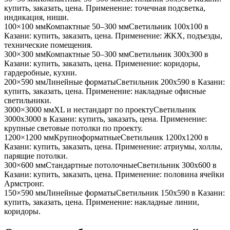
купить, заказать, цена. Применение:
точечная подсветка,
индикация, ниши
.
100×100 мм
Компактные 50–300 мм
Светильник
100x100
в
Казани
: купить, заказать, цена. Применение:
ЖКХ, подъезды,
технические помещения
.
300×300 мм
Компактные 50–300 мм
Светильник
300x300
в
Казани
: купить, заказать, цена. Применение:
коридоры,
гардеробные, кухни
.
200×590 мм
Линейные форматы
Светильник
200x590
в Казани
:
купить, заказать, цена. Применение:
накладные офисные
светильники
.
3000×3000 мм
XL и нестандарт по проекту
Светильник
3000x3000
в Казани
: купить, заказать, цена. Применение:
крупные световые потолки по проекту
.
1200×1200 мм
Крупноформатные
Светильник
1200x1200
в
Казани
: купить, заказать, цена. Применение:
атриумы, холлы,
парящие потолки
.
300×600 мм
Стандартные потолочные
Светильник
300x600
в
Казани
: купить, заказать, цена. Применение:
половина ячейки
Армстронг
.
150×590 мм
Линейные форматы
Светильник
150x590
в Казани
:
купить, заказать, цена. Применение:
накладные линии,
коридоры
.