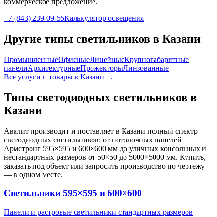
коммерческое предложение.
+7 (843) 239-09-55
Калькулятор освещения
Другие типы светильников
в Казани
Промышленные
Офисные
Линейные
Крупногабаритные
панели
Архитектурные
Прожекторы
Линзованные
Все услуги и товары
в Казани
→
Типы светодиодных светильников
в
Казани
Авалит производит и поставляет
в Казани
полный спектр
светодиодных светильников: от потолочных панелей
Армстронг 595×595 и 600×600 мм до уличных консольных и
нестандартных размеров от 50×50 до 5000×5000 мм. Купить,
заказать под объект или запросить производство по чертежу
— в одном месте.
Светильники 595×595 и 600×600
Панели и растровые светильники стандартных размеров