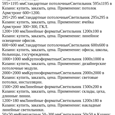
595×1195 мм
Стандартные потолочные
Светильник
595x1195
в
Казани
: купить, заказать, цена. Применение:
потолок
Армстронг 600×1200
.
295×295 мм
Стандартные потолочные
Светильник
295x295
в
Казани
: купить, заказать, цена. Применение:
ячейка
Армстронг 300×300, ГКЛ
.
1200×100 мм
Линейные форматы
Светильник
1200x100
в
Казани
: купить, заказать, цена. Применение:
линейное
освещение офисов
.
600×600 мм
Стандартные потолочные
Светильник
600x600
в
Казани
: купить, заказать, цена. Применение:
офисы, школы,
больницы, госучреждения
.
1000×1000 мм
Крупноформатные
Светильник
1000x1000
в
Казани
: купить, заказать, цена. Применение:
дизайнерские
потолочные модули
.
2000×2000 мм
Крупноформатные
Светильник
2000x2000
в
Казани
: купить, заказать, цена. Применение:
световые
потолки, инсталляции
.
1500×200 мм
Линейные форматы
Светильник
1500x200
в
Казани
: купить, заказать, цена. Применение:
склады, цеха,
длинные линии
.
1200×180 мм
Линейные форматы
Светильник
1200x180
в
Казани
: купить, заказать, цена. Применение:
накладные
линейные светильники
.
50×50 мм
Компактные 50–300 мм
Светильник
50x50
в Казани
: