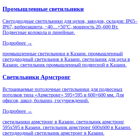
Промышленные светильники
Светодиодные светильники для цехов, заводов, складов: IP65–
IP67, виброзащита, −40…+50°C, мощность 20–600 Вт.
Подвесные колокола и линейные.
Подробнее →
промышленные светильники в Казани. промышленный
светодиодный светильник в Казани. светильник для цеха в
Казани. светильник промышленный подвесной в Казани
.
Светильники Армстронг
Встраиваемые потолочные светильники для подвесных
потолков типа «Армстронг» 595×595 и 600×600 мм. Для
офисов, школ, больниц, госучреждений.
Подробнее →
светильники армстронг в Казани. светильник армстронг
595х595 в Казани. светильник армстронг 600х600 в Казани.
светодиодный светильник армстронг в Казани
.