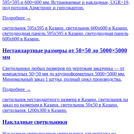
595×595 и 600×600 мм. Встраиваемые и накладные, UGR<19,
под потолок Армстронг и гипсокартон.
Подробнее →
светильник 595х595 в Казани. светильник 600х600 в Казани.
светодиодная панель 595х595 в Казани. светодиодная панель
600х600 в Казани
.
Нестандартные размеры от 50×50 до 5000×5000
мм
Светильники любых размеров по чертежам заказчика — от
компактных 50×50 мм до крупноформатных 5000×5000 мм.
Минимальный заказ 1 штука, полный цикл производства.
Подробнее →
светильник нестандартного размера в Казани. светильник на
заказ по размерам в Казани. светильник 50х50 в Казани.
светильник 1200х300 в Казани
.
Накладные светильники
Накладные светодиодные светильники для монтажа на