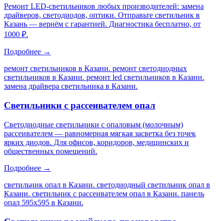
Ремонт LED-светильников любых производителей: замена
драйверов, светодиодов, оптики. Отправьте светильник в
Казань — вернём с гарантией. Диагностика бесплатно, от
1000 ₽.
Подробнее →
ремонт светильников в Казани. ремонт светодиодных
светильников в Казани. ремонт led светильников в Казани.
замена драйвера светильника в Казани
.
Светильники с рассеивателем опал
Светодиодные светильники с опаловым (молочным)
рассеивателем — равномерная мягкая засветка без точек
ярких диодов. Для офисов, коридоров, медицинских и
общественных помещений.
Подробнее →
светильник опал в Казани. светодиодный светильник опал в
Казани. светильник с рассеивателем опал в Казани. панель
опал 595х595 в Казани
.