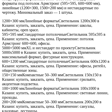
форматы под потолок Армстронг (595×595, 600×600 мм),
линейные (1200×300, 1500×200 мм) и нестандартные по
чертежу. Минимальный заказ — 1 штука.
1200×300 мм
Линейные форматы
Светильник
1200x300
в
Казани
: купить, заказать, цена. Применение:
школы,
кабинеты, open space
.
595×595 мм
Стандартные потолочные
Светильник
595x595
в
Казани
: купить, заказать, цена. Применение:
потолок
Армстронг 600×600, офисы
.
5000×5000 мм
XL и нестандарт по проекту
Светильник
5000x5000
в Казани
: купить, заказать, цена. Применение:
максимальный формат, фигурные конструкции
.
600×1200 мм
Стандартные потолочные
Светильник
600x1200
в
Казани
: купить, заказать, цена. Применение:
офисы, ритейл,
общественные зоны
.
150×150 мм
Компактные 50–300 мм
Светильник
150x150
в
Казани
: купить, заказать, цена. Применение:
грильято,
акцентная подсветка
.
100×1000 мм
Линейные форматы
Светильник
100x1000
в
Казани
: купить, заказать, цена. Применение:
световые линии,
проходы
.
200×200 мм
Компактные 50–300 мм
Светильник
200x200
в
Казани
: купить, заказать, цена. Применение:
санузлы,
кладовые, лестницы
.