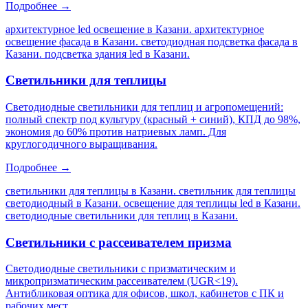
Подробнее →
архитектурное led освещение в Казани. архитектурное
освещение фасада в Казани. светодиодная подсветка фасада в
Казани. подсветка здания led в Казани
.
Светильники для теплицы
Светодиодные светильники для теплиц и агропомещений:
полный спектр под культуру (красный + синий), КПД до 98%,
экономия до 60% против натриевых ламп. Для
круглогодичного выращивания.
Подробнее →
светильники для теплицы в Казани. светильник для теплицы
светодиодный в Казани. освещение для теплицы led в Казани.
светодиодные светильники для теплиц в Казани
.
Светильники с рассеивателем призма
Светодиодные светильники с призматическим и
микропризматическим рассеивателем (UGR<19).
Антибликовая оптика для офисов, школ, кабинетов с ПК и
рабочих мест.