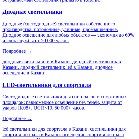
Диодные светильники
Диодные (светодиодные) светильники собственного
производства: потолочные, уличные, промышленные.
Диодное освещение для любых объектов — экономия до 60%
и срок службы от 50 000 часов.
Подробнее →
диодные светильники в Казани. диодный светильник в
Казани. диодный светильник led в Казани. диодное
освещение в Казани
.
LED-светильники для спортзала
Светодиодные светильники для спортзалов и спортивных
площадок: равномерное освещение без теней, защита от
ударов IK08+, UGR<19, 50 000+ часов.
Подробнее →
led светильники для спортзала в Казани. светильники для
спортивного зала в Казани. освещение спортивного зала