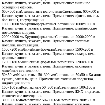
Казани
: купить, заказать, цена. Применение:
линейное
освещение офисов
.
600×600 мм
Стандартные потолочные
Светильник
600x600
в
Казани
: купить, заказать, цена. Применение:
офисы, школы,
больницы, госучреждения
.
1000×1000 мм
Крупноформатные
Светильник
1000x1000
в
Казани
: купить, заказать, цена. Применение:
дизайнерские
потолочные модули
.
2000×2000 мм
Крупноформатные
Светильник
2000x2000
в
Казани
: купить, заказать, цена. Применение:
световые
потолки, инсталляции
.
1500×200 мм
Линейные форматы
Светильник
1500x200
в
Казани
: купить, заказать, цена. Применение:
склады, цеха,
длинные линии
.
1200×180 мм
Линейные форматы
Светильник
1200x180
в
Казани
: купить, заказать, цена. Применение:
накладные
линейные светильники
.
50×50 мм
Компактные 50–300 мм
Светильник
50x50
в Казани
:
купить, заказать, цена. Применение:
точечная подсветка,
индикация, ниши
.
100×100 мм
Компактные 50–300 мм
Светильник
100x100
в
Казани
: купить, заказать, цена. Применение:
ЖКХ, подъезды,
технические помещения
.
300×300 мм
Компактные 50–300 мм
Светильник
300x300
в
Казани
: купить, заказать, цена. Применение:
коридоры,