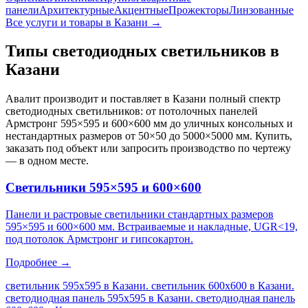
панели
Архитектурные
Акцентные
Прожекторы
Линзованные
Все услуги и товары
в Казани
→
Типы светодиодных светильников
в
Казани
Авалит производит и поставляет
в Казани
полный спектр
светодиодных светильников: от потолочных панелей
Армстронг 595×595 и 600×600 мм до уличных консольных и
нестандартных размеров от 50×50 до 5000×5000 мм. Купить,
заказать под объект или запросить производство по чертежу
— в одном месте.
Светильники 595×595 и 600×600
Панели и растровые светильники стандартных размеров
595×595 и 600×600 мм. Встраиваемые и накладные, UGR<19,
под потолок Армстронг и гипсокартон.
Подробнее →
светильник 595х595 в Казани. светильник 600х600 в Казани.
светодиодная панель 595х595 в Казани. светодиодная панель