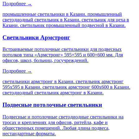
Подробнее →
промышленные светильники в Казани. промышленный
светодиодный светильник в Казани. светильник для цеха в
Казани. светильник промышленный подвесной в Казани
.
Светильники Армстронг
Встраиваемые потолочные светильники для подвесных
потолков типа «Армстронг» 595×595 и 600×600 мм. Для
офисов, школ, больниц, госучреждений.
Подробнее →
светильники армстронг в Казани. светильник армстронг
595х595 в Казани. светильник армстронг 600х600 в Казани.
светодиодный светильник армстронг в Казани
.
Подвесные потолочные светильники
Подвесные и потолочные светодиодные светильники на
тросах и креплениях для офисов, ритейла, кафе и
общественных помещений. Любая длина подвеса,
нестандартные форматы.