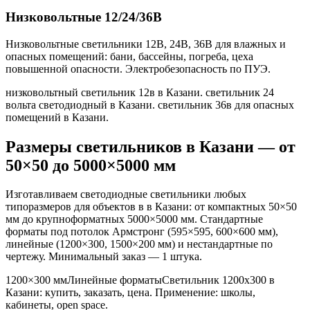
Низковольтные 12/24/36В
Низковольтные светильники 12В, 24В, 36В для влажных и
опасных помещений: бани, бассейны, погреба, цеха
повышенной опасности. Электробезопасность по ПУЭ.
низковольтный светильник 12в в Казани. светильник 24
вольта светодиодный в Казани. светильник 36в для опасных
помещений в Казани
.
Размеры светильников
в Казани
— от
50×50 до 5000×5000 мм
Изготавливаем светодиодные светильники любых
типоразмеров для объектов в
в Казани
: от компактных 50×50
мм до крупноформатных 5000×5000 мм. Стандартные
форматы под потолок Армстронг (595×595, 600×600 мм),
линейные (1200×300, 1500×200 мм) и нестандартные по
чертежу. Минимальный заказ — 1 штука.
1200×300 мм
Линейные форматы
Светильник
1200x300
в
Казани
: купить, заказать, цена. Применение:
школы,
кабинеты, open space
.