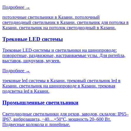
Подробнее →
потолочные светильники в Казани. потолочный
светодиодный светильник в Казани. светильник для потолка в
Казани. светильник на потолок светодиодный в Казани
.
Трековые LED системы
Трековые LED-системы и светильники на шинопроводе:
поворотные, раздвижные, настраиваемые углы. Для ритейла,
выставок, шоурумов, музеев.
Подробнее →
трековые led системы в Казани. трековый светильник led в
Казани. светильник на шинопроводе в Казани. трековая
подсветка led в Казани
.
Промышленные светильники
Светодиодные светильники для цехов, заводов, складов: IP65–
IP67, виброзащита, −40…+50°C, мощность 20–600 Вт.
Подвесные колокола и линейные.