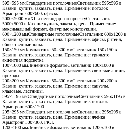
595×595 мм
Стандартные потолочные
Светильник
595x595
в
Казани
: купить, заказать, цена. Применение:
потолок
Армстронг 600×600, офисы
.
5000×5000 мм
XL и нестандарт по проекту
Светильник
5000x5000
в Казани
: купить, заказать, цена. Применение:
максимальный формат, фигурные конструкции
.
600×1200 мм
Стандартные потолочные
Светильник
600x1200
в
Казани
: купить, заказать, цена. Применение:
офисы, ритейл,
общественные зоны
.
150×150 мм
Компактные 50–300 мм
Светильник
150x150
в
Казани
: купить, заказать, цена. Применение:
грильято,
акцентная подсветка
.
100×1000 мм
Линейные форматы
Светильник
100x1000
в
Казани
: купить, заказать, цена. Применение:
световые линии,
проходы
.
200×200 мм
Компактные 50–300 мм
Светильник
200x200
в
Казани
: купить, заказать, цена. Применение:
санузлы,
кладовые, лестницы
.
595×1195 мм
Стандартные потолочные
Светильник
595x1195
в
Казани
: купить, заказать, цена. Применение:
потолок
Армстронг 600×1200
.
295×295 мм
Стандартные потолочные
Светильник
295x295
в
Казани
: купить, заказать, цена. Применение:
ячейка
Армстронг 300×300, ГКЛ
.
1200×100 мм
Линейные форматы
Светильник
1200x100
в