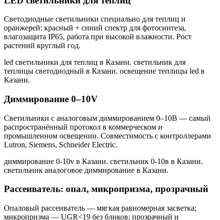
LED светильники для теплиц
Светодиодные светильники специально для теплиц и
оранжерей: красный + синий спектр для фотосинтеза,
влагозащита IP65, работа при высокой влажности. Рост
растений круглый год.
led светильники для теплиц в Казани. светильник для
теплицы светодиодный в Казани. освещение теплицы led в
Казани
.
Диммирование 0–10V
Светильники с аналоговым диммированием 0–10В — самый
распространённый протокол в коммерческом и
промышленном освещении. Совместимость с контроллерами
Lutron, Siemens, Schneider Electric.
диммирование 0-10v в Казани. светильник 0-10в в Казани.
светильник аналоговое диммирование в Казани
.
Рассеиватель: опал, микропризма, прозрачный
Опаловый рассеиватель — мягкая равномерная засветка;
микропризма — UGR<19 без бликов; прозрачный и