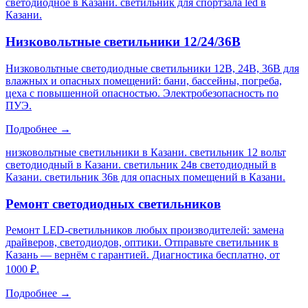
светодиодное в Казани. светильник для спортзала led в
Казани
.
Низковольтные светильники 12/24/36В
Низковольтные светодиодные светильники 12В, 24В, 36В для
влажных и опасных помещений: бани, бассейны, погреба,
цеха с повышенной опасностью. Электробезопасность по
ПУЭ.
Подробнее →
низковольтные светильники в Казани. светильник 12 вольт
светодиодный в Казани. светильник 24в светодиодный в
Казани. светильник 36в для опасных помещений в Казани
.
Ремонт светодиодных светильников
Ремонт LED-светильников любых производителей: замена
драйверов, светодиодов, оптики. Отправьте светильник в
Казань — вернём с гарантией. Диагностика бесплатно, от
1000 ₽.
Подробнее →