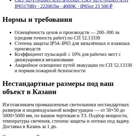
IP65
170Вт
·
22200Лм
·
4000K
·
IP65
от
23 500
₽
Нормы и требования
Освещённость цехов и производств — 200–300 лк
(средняя точность работ) по СП 52.13330
Степень защиты IP54–IP65 для запылённых и влажных
производств
Коэффициент пульсаций ≤ 10% для рабочих мест с
движущимися механизмами
Аварийное освещение путей эвакуации по СП 52.13330
и нормам пожарной безопасности
Нестандартные размеры под ваш
объект
в Казани
Изготавливаем
промышленные
светильники нестандартных
размеров и индивидуальной конфигурации — от 50×50 до
5000×5000 мм, по вашим чертежам и ТЗ. Подбор мощности,
температуры свечения, степени защиты и оптики под задачу.
Доставка
в Казань
за
1
дн.