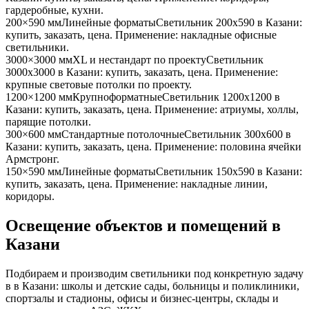
гардеробные, кухни
.
200×590 мм
Линейные форматы
Светильник
200x590
в Казани
:
купить, заказать, цена. Применение:
накладные офисные
светильники
.
3000×3000 мм
XL и нестандарт по проекту
Светильник
3000x3000
в Казани
: купить, заказать, цена. Применение:
крупные световые потолки по проекту
.
1200×1200 мм
Крупноформатные
Светильник
1200x1200
в
Казани
: купить, заказать, цена. Применение:
атриумы, холлы,
парящие потолки
.
300×600 мм
Стандартные потолочные
Светильник
300x600
в
Казани
: купить, заказать, цена. Применение:
половина ячейки
Армстронг
.
150×590 мм
Линейные форматы
Светильник
150x590
в Казани
:
купить, заказать, цена. Применение:
накладные линии,
коридоры
.
Освещение объектов и помещений
в
Казани
Подбираем и производим светильники под конкретную задачу
в
в Казани
: школы и детские сады, больницы и поликлиники,
спортзалы и стадионы, офисы и бизнес-центры, склады и