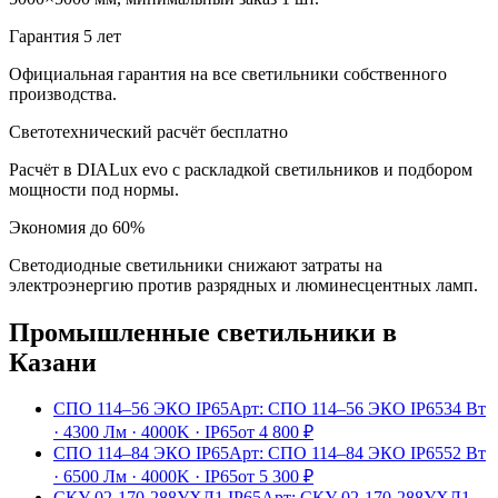
Гарантия 5 лет
Официальная гарантия на все светильники собственного
производства.
Светотехнический расчёт бесплатно
Расчёт в DIALux evo с раскладкой светильников и подбором
мощности под нормы.
Экономия до 60%
Светодиодные светильники снижают затраты на
электроэнергию против разрядных и люминесцентных ламп.
Промышленные
светильники
в
Казани
СПО 114–56 ЭКО IP65
Арт:
СПО 114–56 ЭКО IP65
34 Вт
·
4300 Лм
·
4000K
·
IP65
от
4 800
₽
СПО 114–84 ЭКО IP65
Арт:
СПО 114–84 ЭКО IP65
52 Вт
·
6500 Лм
·
4000K
·
IP65
от
5 300
₽
СКУ 02-170-288УХЛ1 IP65
Арт:
СКУ 02-170-288УХЛ1