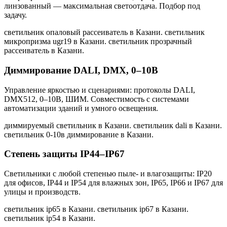
линзованный — максимальная светоотдача. Подбор под
задачу.
светильник опаловый рассеиватель в Казани. светильник
микропризма ugr19 в Казани. светильник прозрачный
рассеиватель в Казани
.
Диммирование DALI, DMX, 0–10В
Управление яркостью и сценариями: протоколы DALI,
DMX512, 0–10В, ШИМ. Совместимость с системами
автоматизации зданий и умного освещения.
диммируемый светильник в Казани. светильник dali в Казани.
светильник 0-10в диммирование в Казани
.
Степень защиты IP44–IP67
Светильники с любой степенью пыле- и влагозащиты: IP20
для офисов, IP44 и IP54 для влажных зон, IP65, IP66 и IP67 для
улицы и производств.
светильник ip65 в Казани. светильник ip67 в Казани.
светильник ip54 в Казани
.