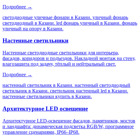
Подробнее →
светодиодные уличные фонари в Казани. уличный фонарь
светодиодный в Казани. led фонарь уличный в Казани. фонарь
уличный на опору в Казани
.
Настенные светильники
Настенные светодиодные светильники для интерьера,
фасадов, коридоров и подъездов. Накладной монтаж на стену,
влагозащита под задачу, тёплый и нейтральный свет.
Подробнее →
настенный светильник в Казани. настенный светодиодный
светильник в Казани. светильник настенный led в Казани.
настенные светильники купить в Казани
.
Архитектурное LED освещение
Архитектурное LED-освещение фасадов, памятников, мостов
и ландшафта: динамическая подсветка RGB/W, программное
управление сценариями, IP66–IP68.