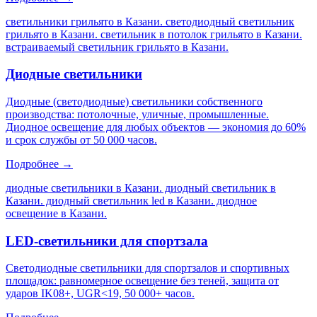
светильники грильято в Казани. светодиодный светильник
грильято в Казани. светильник в потолок грильято в Казани.
встраиваемый светильник грильято в Казани
.
Диодные светильники
Диодные (светодиодные) светильники собственного
производства: потолочные, уличные, промышленные.
Диодное освещение для любых объектов — экономия до 60%
и срок службы от 50 000 часов.
Подробнее →
диодные светильники в Казани. диодный светильник в
Казани. диодный светильник led в Казани. диодное
освещение в Казани
.
LED-светильники для спортзала
Светодиодные светильники для спортзалов и спортивных
площадок: равномерное освещение без теней, защита от
ударов IK08+, UGR<19, 50 000+ часов.