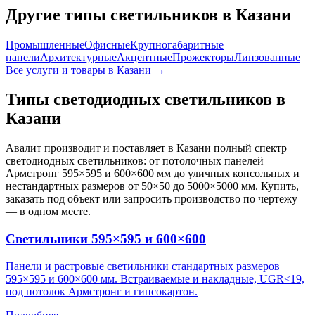
Другие типы светильников
в Казани
Промышленные
Офисные
Крупногабаритные
панели
Архитектурные
Акцентные
Прожекторы
Линзованные
Все услуги и товары
в Казани
→
Типы светодиодных светильников
в
Казани
Авалит производит и поставляет
в Казани
полный спектр
светодиодных светильников: от потолочных панелей
Армстронг 595×595 и 600×600 мм до уличных консольных и
нестандартных размеров от 50×50 до 5000×5000 мм. Купить,
заказать под объект или запросить производство по чертежу
— в одном месте.
Светильники 595×595 и 600×600
Панели и растровые светильники стандартных размеров
595×595 и 600×600 мм. Встраиваемые и накладные, UGR<19,
под потолок Армстронг и гипсокартон.