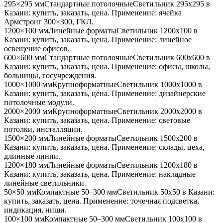
295×295 мм
Стандартные потолочные
Светильник
295x295
в
Казани
: купить, заказать, цена. Применение:
ячейка
Армстронг 300×300, ГКЛ
.
1200×100 мм
Линейные форматы
Светильник
1200x100
в
Казани
: купить, заказать, цена. Применение:
линейное
освещение офисов
.
600×600 мм
Стандартные потолочные
Светильник
600x600
в
Казани
: купить, заказать, цена. Применение:
офисы, школы,
больницы, госучреждения
.
1000×1000 мм
Крупноформатные
Светильник
1000x1000
в
Казани
: купить, заказать, цена. Применение:
дизайнерские
потолочные модули
.
2000×2000 мм
Крупноформатные
Светильник
2000x2000
в
Казани
: купить, заказать, цена. Применение:
световые
потолки, инсталляции
.
1500×200 мм
Линейные форматы
Светильник
1500x200
в
Казани
: купить, заказать, цена. Применение:
склады, цеха,
длинные линии
.
1200×180 мм
Линейные форматы
Светильник
1200x180
в
Казани
: купить, заказать, цена. Применение:
накладные
линейные светильники
.
50×50 мм
Компактные 50–300 мм
Светильник
50x50
в Казани
:
купить, заказать, цена. Применение:
точечная подсветка,
индикация, ниши
.
100×100 мм
Компактные 50–300 мм
Светильник
100x100
в