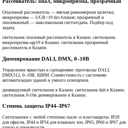
Рассеиватель: опал, микропризма, прозрачный
Опаловый рассеиватель — мягкая равномерная засветка;
микропризма — UGR<19 без бликов; прозрачный и
линзованный — максимальная светоотдача. Подбор под
задачу.
светильник опаловый рассеиватель в Казани. светильник
микропризма ugr19 в Казани. светильник прозрачный
рассеиватель в Казани
.
Диммирование DALI, DMX, 0–10В
Управление яркостью и сценариями: протоколы DALI,
DMX512, 0–10В, ШИМ. Совместимость с системами
автоматизации зданий и умного освещения.
диммируемый светильник в Казани. светильник dali в Казани.
светильник 0-10в диммирование в Казани
.
Степень защиты IP44–IP67
Светильники с любой степенью пыле- и влагозащиты: IP20
для офисов, IP44 и IP54 для влажных зон, IP65, IP66 и IP67 для
улицы и производств.