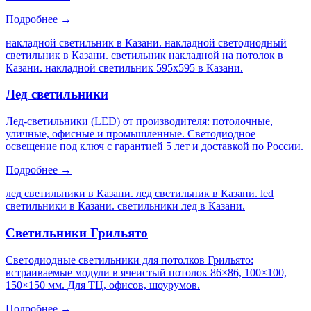
Подробнее →
накладной светильник в Казани. накладной светодиодный
светильник в Казани. светильник накладной на потолок в
Казани. накладной светильник 595х595 в Казани
.
Лед светильники
Лед-светильники (LED) от производителя: потолочные,
уличные, офисные и промышленные. Светодиодное
освещение под ключ с гарантией 5 лет и доставкой по России.
Подробнее →
лед светильники в Казани. лед светильник в Казани. led
светильники в Казани. светильники лед в Казани
.
Светильники Грильято
Светодиодные светильники для потолков Грильято:
встраиваемые модули в ячеистый потолок 86×86, 100×100,
150×150 мм. Для ТЦ, офисов, шоурумов.
Подробнее →