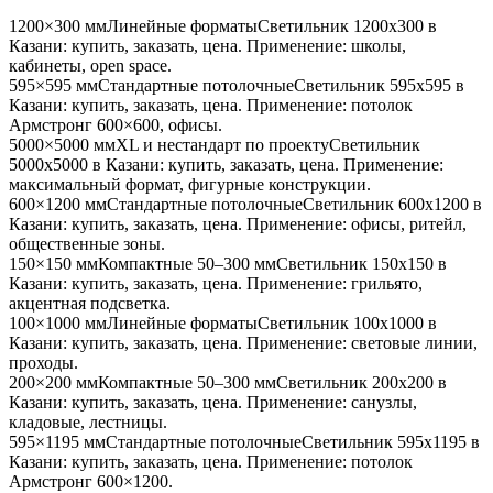
1200×300 мм
Линейные форматы
Светильник
1200x300
в
Казани
: купить, заказать, цена. Применение:
школы,
кабинеты, open space
.
595×595 мм
Стандартные потолочные
Светильник
595x595
в
Казани
: купить, заказать, цена. Применение:
потолок
Армстронг 600×600, офисы
.
5000×5000 мм
XL и нестандарт по проекту
Светильник
5000x5000
в Казани
: купить, заказать, цена. Применение:
максимальный формат, фигурные конструкции
.
600×1200 мм
Стандартные потолочные
Светильник
600x1200
в
Казани
: купить, заказать, цена. Применение:
офисы, ритейл,
общественные зоны
.
150×150 мм
Компактные 50–300 мм
Светильник
150x150
в
Казани
: купить, заказать, цена. Применение:
грильято,
акцентная подсветка
.
100×1000 мм
Линейные форматы
Светильник
100x1000
в
Казани
: купить, заказать, цена. Применение:
световые линии,
проходы
.
200×200 мм
Компактные 50–300 мм
Светильник
200x200
в
Казани
: купить, заказать, цена. Применение:
санузлы,
кладовые, лестницы
.
595×1195 мм
Стандартные потолочные
Светильник
595x1195
в
Казани
: купить, заказать, цена. Применение:
потолок
Армстронг 600×1200
.