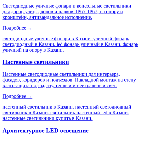
Светодиодные уличные фонари и консольные светильники
для дорог, улиц, дворов и парков. IP65–IP67, на опору и
кронштейн, антивандальное исполнение.
Подробнее →
светодиодные уличные фонари в Казани. уличный фонарь
светодиодный в Казани. led фонарь уличный в Казани. фонарь
уличный на опору в Казани
.
Настенные светильники
Настенные светодиодные светильники для интерьера,
фасадов, коридоров и подъездов. Накладной монтаж на стену,
влагозащита под задачу, тёплый и нейтральный свет.
Подробнее →
настенный светильник в Казани. настенный светодиодный
светильник в Казани. светильник настенный led в Казани.
настенные светильники купить в Казани
.
Архитектурное LED освещение