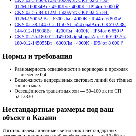
СКУ 02-34-56-012М-1000
Арт:
СКУ 02-34-56-
012М-1000
34Вт
·
4200Лм
·
4000K
·
IP54
от
5 000
₽
СКУ 02-55-84-012М-1500
Арт:
СКУ 02-55-84-
012М-1500
52 Вт
·
6300 Лм
·
4000K
·
IP44
от
6 800
₽
СКУ 02-38-144-012-1150 SL ip54 opal
Арт:
СКУ 02-38-
144-012-1150
38Вт
·
4200Лм
·
4000K
·
IP54
от
6 650
₽
СКУ 02-55-180-012-1450 SL ip54 opal
Арт:
СКУ 02-55-
180-012-1450
55Вт
·
6300Лм
·
4000K
·
IP54
от
8 000
₽
Нормы и требования
Равномерность освещённости в коридорах и проходах
— не менее 0,4
Возможность непрерывных световых линий без тёмных
зон в стыках
Освещённость транзитных зон — 50–100 лк по СП
52.13330
Нестандартные размеры под ваш
объект
в Казани
Изготавливаем
линейные
светильники нестандартных
размеров и индивидуальной конфигурации — от 50×50 до