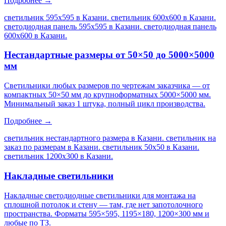
Подробнее →
светильник 595х595 в Казани. светильник 600х600 в Казани.
светодиодная панель 595х595 в Казани. светодиодная панель
600х600 в Казани
.
Нестандартные размеры от 50×50 до 5000×5000
мм
Светильники любых размеров по чертежам заказчика — от
компактных 50×50 мм до крупноформатных 5000×5000 мм.
Минимальный заказ 1 штука, полный цикл производства.
Подробнее →
светильник нестандартного размера в Казани. светильник на
заказ по размерам в Казани. светильник 50х50 в Казани.
светильник 1200х300 в Казани
.
Накладные светильники
Накладные светодиодные светильники для монтажа на
сплошной потолок и стену — там, где нет запотолочного
пространства. Форматы 595×595, 1195×180, 1200×300 мм и
любые по ТЗ.