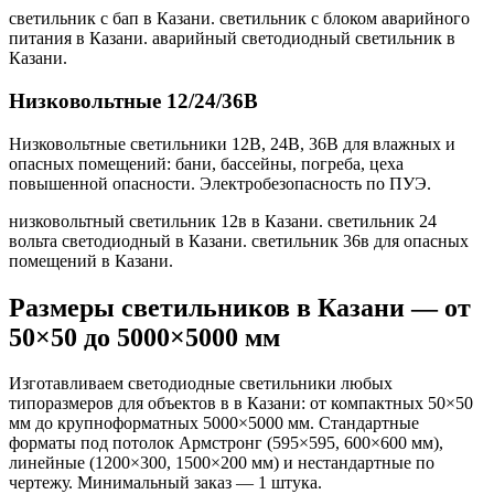
светильник с бап в Казани. светильник с блоком аварийного
питания в Казани. аварийный светодиодный светильник в
Казани
.
Низковольтные 12/24/36В
Низковольтные светильники 12В, 24В, 36В для влажных и
опасных помещений: бани, бассейны, погреба, цеха
повышенной опасности. Электробезопасность по ПУЭ.
низковольтный светильник 12в в Казани. светильник 24
вольта светодиодный в Казани. светильник 36в для опасных
помещений в Казани
.
Размеры светильников
в Казани
— от
50×50 до 5000×5000 мм
Изготавливаем светодиодные светильники любых
типоразмеров для объектов в
в Казани
: от компактных 50×50
мм до крупноформатных 5000×5000 мм. Стандартные
форматы под потолок Армстронг (595×595, 600×600 мм),
линейные (1200×300, 1500×200 мм) и нестандартные по
чертежу. Минимальный заказ — 1 штука.