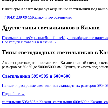
Инженеры Авалит подберут
акцентные
светильники под ваш о
+7 (843) 239-09-55
Калькулятор освещения
Другие типы светильников
в Казани
Промышленные
Офисные
Линейные
Крупногабаритные панели
Все услуги и товары
в Казани
→
Типы светодиодных светильников
в Ка
Авалит производит и поставляет
в Казани
полный спектр свето
размеров от 50×50 до 5000×5000 мм. Купить, заказать под объе
Светильники 595×595 и 600×600
Панели и растровые светильники стандартных размеров 595×5
Подробнее →
светильник 595х595 в Казани. светильник 600х600 в Казани. с