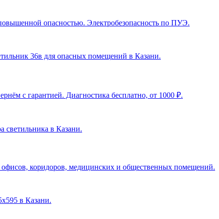
с повышенной опасностью. Электробезопасность по ПУЭ.
ветильник 36в для опасных помещений в Казани
.
рнём с гарантией. Диагностика бесплатно, от 1000 ₽.
ра светильника в Казани
.
я офисов, коридоров, медицинских и общественных помещений.
5х595 в Казани
.