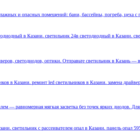
влажных и опасных помещений: бани, бассейны, погреба, цеха 
етодиодный в Казани. светильник 24в светодиодный в Казани. с
ров, светодиодов, оптики. Отправьте светильник в Казань — ве
ков в Казани. ремонт led светильников в Казани. замена драйве
лем — равномерная мягкая засветка без точек ярких диодов. Дл
ани. светильник с рассеивателем опал в Казани. панель опал 59