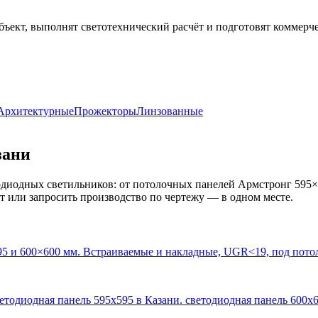
бъект, выполнят светотехнический расчёт и подготовят коммерч
Архитектурные
Прожекторы
Линзованные
зани
диодных светильников: от потолочных панелей Армстронг 595×
кт или запросить производство по чертежу — в одном месте.
95 и 600×600 мм. Встраиваемые и накладные, UGR<19, под пото
ветодиодная панель 595х595 в Казани. светодиодная панель 600х