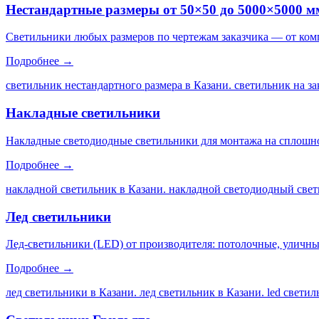
Нестандартные размеры от 50×50 до 5000×5000 м
Светильники любых размеров по чертежам заказчика — от ком
Подробнее →
светильник нестандартного размера в Казани. светильник на за
Накладные светильники
Накладные светодиодные светильники для монтажа на сплошной
Подробнее →
накладной светильник в Казани. накладной светодиодный свет
Лед светильники
Лед-светильники (LED) от производителя: потолочные, уличны
Подробнее →
лед светильники в Казани. лед светильник в Казани. led свети