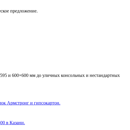
еское предложение.
595 и 600×600 мм до уличных консольных и нестандартных
лок Армстронг и гипсокартон.
600 в Казани
.