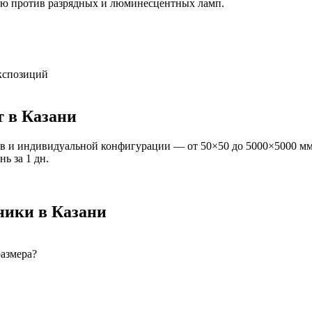
ию против разрядных и люминесцентных ламп.
экспозиций
т
в Казани
в и индивидуальной конфигурации — от 50×50 до 5000×5000 мм
ань
за
1
дн.
ники
в Казани
размера?