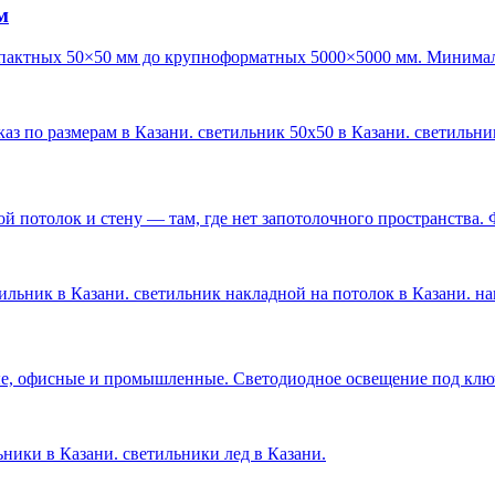
м
пактных 50×50 мм до крупноформатных 5000×5000 мм. Минималь
каз по размерам в Казани. светильник 50х50 в Казани. светильн
 потолок и стену — там, где нет запотолочного пространства. 
ильник в Казани. светильник накладной на потолок в Казани. н
е, офисные и промышленные. Светодиодное освещение под ключ 
льники в Казани. светильники лед в Казани
.