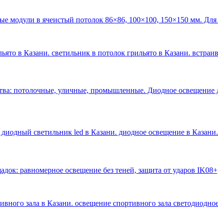
ые модули в ячеистый потолок 86×86, 100×100, 150×150 мм. Для
ьято в Казани. светильник в потолок грильято в Казани. встраи
тва: потолочные, уличные, промышленные. Диодное освещение 
 диодный светильник led в Казани. диодное освещение в Казани
.
док: равномерное освещение без теней, защита от ударов IK08+
тивного зала в Казани. освещение спортивного зала светодиодное