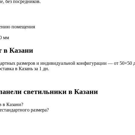
е, без посредников.
чению помещения
0 мм
т
в Казани
артных размеров и индивидуальной конфигурации — от 50×50 д
оставка
в Казань
за
1
дн.
панели
светильники
в Казани
в в Казани?
естандартного размера?