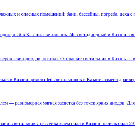
влажных и опасных помещений: бани, бассейны, погреба, цеха 
етодиодный в Казани. светильник 24в светодиодный в Казани. с
ров, светодиодов, оптики. Отправьте светильник в Казань — ве
ков в Казани. ремонт led светильников в Казани. замена драйве
лем — равномерная мягкая засветка без точек ярких диодов. Дл
ани. светильник с рассеивателем опал в Казани. панель опал 59