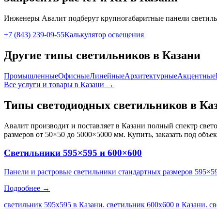
Инженеры Авалит подберут
крупногабаритные панели
светиль
+7 (843) 239-09-55
Калькулятор освещения
Другие типы светильников
в Казани
Промышленные
Офисные
Линейные
Архитектурные
Акцентные
Все услуги и товары
в Казани
→
Типы светодиодных светильников
в Ка
Авалит производит и поставляет
в Казани
полный спектр свето
размеров от 50×50 до 5000×5000 мм. Купить, заказать под объе
Светильники 595×595 и 600×600
Панели и растровые светильники стандартных размеров 595×5
Подробнее →
светильник 595х595 в Казани. светильник 600х600 в Казани. с