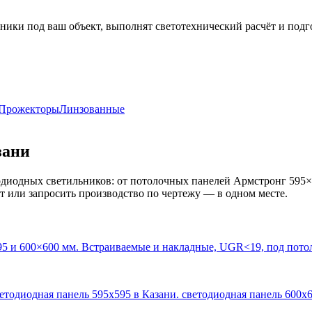
ники под ваш объект, выполнят светотехнический расчёт и подг
Прожекторы
Линзованные
зани
диодных светильников: от потолочных панелей Армстронг 595×
кт или запросить производство по чертежу — в одном месте.
95 и 600×600 мм. Встраиваемые и накладные, UGR<19, под пото
ветодиодная панель 595х595 в Казани. светодиодная панель 600х