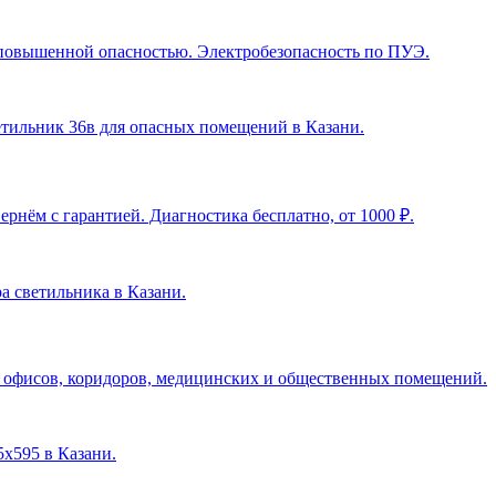
с повышенной опасностью. Электробезопасность по ПУЭ.
ветильник 36в для опасных помещений в Казани
.
рнём с гарантией. Диагностика бесплатно, от 1000 ₽.
ра светильника в Казани
.
я офисов, коридоров, медицинских и общественных помещений.
5х595 в Казани
.