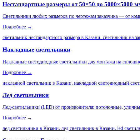
Нестандартные размеры от 50×50 до 5000×5000 м
Светильники любых размеров по чертежам заказчика — от ком
Подробнее →
светильник нестандартного размера в Казани. светильник на за
Накладные светильники
Накладные светодиодные светильники для монтажа на сплошной
Подробнее →
накладной светильник в Казани. накладной светодиодный свет
Лед светильники
Лед-светильники (LED) от производителя: потолочные, уличны
Подробнее →
лед светильники в Казани. лед светильник в Казани. led свети