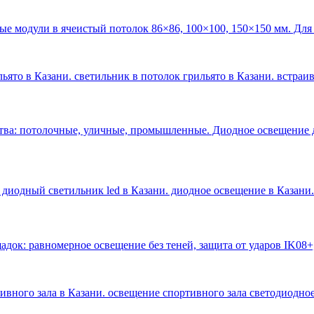
ые модули в ячеистый потолок 86×86, 100×100, 150×150 мм. Для
ьято в Казани. светильник в потолок грильято в Казани. встраи
тва: потолочные, уличные, промышленные. Диодное освещение 
 диодный светильник led в Казани. диодное освещение в Казани
.
док: равномерное освещение без теней, защита от ударов IK08+
тивного зала в Казани. освещение спортивного зала светодиодное