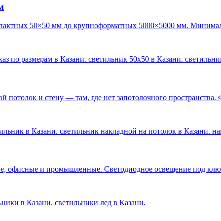
м
пактных 50×50 мм до крупноформатных 5000×5000 мм. Минималь
каз по размерам в Казани. светильник 50х50 в Казани. светильн
 потолок и стену — там, где нет запотолочного пространства. 
ильник в Казани. светильник накладной на потолок в Казани. н
е, офисные и промышленные. Светодиодное освещение под ключ 
льники в Казани. светильники лед в Казани
.