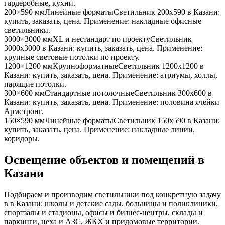
гардеробные, кухни
.
200×590 мм
Линейные форматы
Светильник
200x590
в Казани
:
купить, заказать, цена. Применение:
накладные офисные
светильники
.
3000×3000 мм
XL и нестандарт по проекту
Светильник
3000x3000
в Казани
: купить, заказать, цена. Применение:
крупные световые потолки по проекту
.
1200×1200 мм
Крупноформатные
Светильник
1200x1200
в
Казани
: купить, заказать, цена. Применение:
атриумы, холлы,
парящие потолки
.
300×600 мм
Стандартные потолочные
Светильник
300x600
в
Казани
: купить, заказать, цена. Применение:
половина ячейки
Армстронг
.
150×590 мм
Линейные форматы
Светильник
150x590
в Казани
:
купить, заказать, цена. Применение:
накладные линии,
коридоры
.
Освещение объектов и помещений
в
Казани
Подбираем и производим светильники под конкретную задачу
в
в Казани
: школы и детские сады, больницы и поликлиники,
спортзалы и стадионы, офисы и бизнес-центры, склады и
паркинги, цеха и АЗС, ЖКХ и придомовые территории.