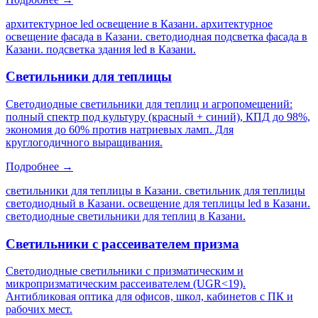
архитектурное led освещение в Казани. архитектурное
освещение фасада в Казани. светодиодная подсветка фасада в
Казани. подсветка здания led в Казани
.
Светильники для теплицы
Светодиодные светильники для теплиц и агропомещений:
полный спектр под культуру (красный + синий), КПД до 98%,
экономия до 60% против натриевых ламп. Для
круглогодичного выращивания.
Подробнее →
светильники для теплицы в Казани. светильник для теплицы
светодиодный в Казани. освещение для теплицы led в Казани.
светодиодные светильники для теплиц в Казани
.
Светильники с рассеивателем призма
Светодиодные светильники с призматическим и
микропризматическим рассеивателем (UGR<19).
Антибликовая оптика для офисов, школ, кабинетов с ПК и
рабочих мест.