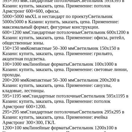
595×595 мм
Стандартные потолочные
Светильник
595x595
в
Казани
: купить, заказать, цена. Применение:
потолок
Армстронг 600×600, офисы
.
5000×5000 мм
XL и нестандарт по проекту
Светильник
5000x5000
в Казани
: купить, заказать, цена. Применение:
максимальный формат, фигурные конструкции
.
600×1200 мм
Стандартные потолочные
Светильник
600x1200
в
Казани
: купить, заказать, цена. Применение:
офисы, ритейл,
общественные зоны
.
150×150 мм
Компактные 50–300 мм
Светильник
150x150
в
Казани
: купить, заказать, цена. Применение:
грильято,
акцентная подсветка
.
100×1000 мм
Линейные форматы
Светильник
100x1000
в
Казани
: купить, заказать, цена. Применение:
световые линии,
проходы
.
200×200 мм
Компактные 50–300 мм
Светильник
200x200
в
Казани
: купить, заказать, цена. Применение:
санузлы,
кладовые, лестницы
.
595×1195 мм
Стандартные потолочные
Светильник
595x1195
в
Казани
: купить, заказать, цена. Применение:
потолок
Армстронг 600×1200
.
295×295 мм
Стандартные потолочные
Светильник
295x295
в
Казани
: купить, заказать, цена. Применение:
ячейка
Армстронг 300×300, ГКЛ
.
1200×100 мм
Линейные форматы
Светильник
1200x100
в