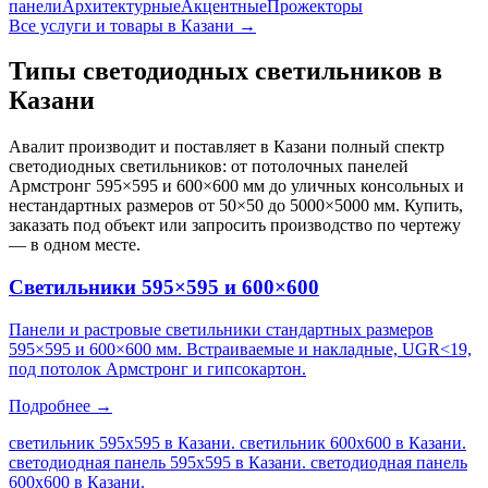
панели
Архитектурные
Акцентные
Прожекторы
Все услуги и товары
в Казани
→
Типы светодиодных светильников
в
Казани
Авалит производит и поставляет
в Казани
полный спектр
светодиодных светильников: от потолочных панелей
Армстронг 595×595 и 600×600 мм до уличных консольных и
нестандартных размеров от 50×50 до 5000×5000 мм. Купить,
заказать под объект или запросить производство по чертежу
— в одном месте.
Светильники 595×595 и 600×600
Панели и растровые светильники стандартных размеров
595×595 и 600×600 мм. Встраиваемые и накладные, UGR<19,
под потолок Армстронг и гипсокартон.
Подробнее →
светильник 595х595 в Казани. светильник 600х600 в Казани.
светодиодная панель 595х595 в Казани. светодиодная панель
600х600 в Казани
.