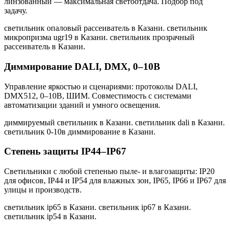
линзованный — максимальная светоотдача. Подбор под
задачу.
светильник опаловый рассеиватель в Казани. светильник
микропризма ugr19 в Казани. светильник прозрачный
рассеиватель в Казани
.
Диммирование DALI, DMX, 0–10В
Управление яркостью и сценариями: протоколы DALI,
DMX512, 0–10В, ШИМ. Совместимость с системами
автоматизации зданий и умного освещения.
диммируемый светильник в Казани. светильник dali в Казани.
светильник 0-10в диммирование в Казани
.
Степень защиты IP44–IP67
Светильники с любой степенью пыле- и влагозащиты: IP20
для офисов, IP44 и IP54 для влажных зон, IP65, IP66 и IP67 для
улицы и производств.
светильник ip65 в Казани. светильник ip67 в Казани.
светильник ip54 в Казани
.