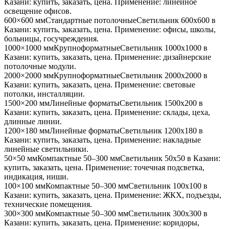
Казани
: купить, заказать, цена. Применение:
линейное
освещение офисов
.
600×600 мм
Стандартные потолочные
Светильник
600x600
в
Казани
: купить, заказать, цена. Применение:
офисы, школы,
больницы, госучреждения
.
1000×1000 мм
Крупноформатные
Светильник
1000x1000
в
Казани
: купить, заказать, цена. Применение:
дизайнерские
потолочные модули
.
2000×2000 мм
Крупноформатные
Светильник
2000x2000
в
Казани
: купить, заказать, цена. Применение:
световые
потолки, инсталляции
.
1500×200 мм
Линейные форматы
Светильник
1500x200
в
Казани
: купить, заказать, цена. Применение:
склады, цеха,
длинные линии
.
1200×180 мм
Линейные форматы
Светильник
1200x180
в
Казани
: купить, заказать, цена. Применение:
накладные
линейные светильники
.
50×50 мм
Компактные 50–300 мм
Светильник
50x50
в Казани
:
купить, заказать, цена. Применение:
точечная подсветка,
индикация, ниши
.
100×100 мм
Компактные 50–300 мм
Светильник
100x100
в
Казани
: купить, заказать, цена. Применение:
ЖКХ, подъезды,
технические помещения
.
300×300 мм
Компактные 50–300 мм
Светильник
300x300
в
Казани
: купить, заказать, цена. Применение:
коридоры,