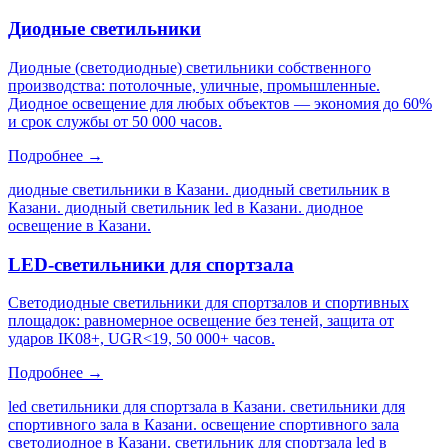
Диодные светильники
Диодные (светодиодные) светильники собственного
производства: потолочные, уличные, промышленные.
Диодное освещение для любых объектов — экономия до 60%
и срок службы от 50 000 часов.
Подробнее →
диодные светильники в Казани. диодный светильник в
Казани. диодный светильник led в Казани. диодное
освещение в Казани
.
LED-светильники для спортзала
Светодиодные светильники для спортзалов и спортивных
площадок: равномерное освещение без теней, защита от
ударов IK08+, UGR<19, 50 000+ часов.
Подробнее →
led светильники для спортзала в Казани. светильники для
спортивного зала в Казани. освещение спортивного зала
светодиодное в Казани. светильник для спортзала led в