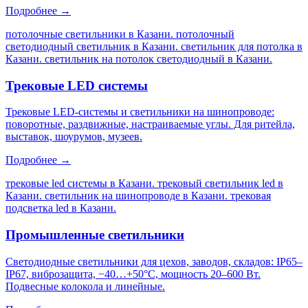
Подробнее →
потолочные светильники в Казани. потолочный
светодиодный светильник в Казани. светильник для потолка в
Казани. светильник на потолок светодиодный в Казани
.
Трековые LED системы
Трековые LED-системы и светильники на шинопроводе:
поворотные, раздвижные, настраиваемые углы. Для ритейла,
выставок, шоурумов, музеев.
Подробнее →
трековые led системы в Казани. трековый светильник led в
Казани. светильник на шинопроводе в Казани. трековая
подсветка led в Казани
.
Промышленные светильники
Светодиодные светильники для цехов, заводов, складов: IP65–
IP67, виброзащита, −40…+50°C, мощность 20–600 Вт.
Подвесные колокола и линейные.