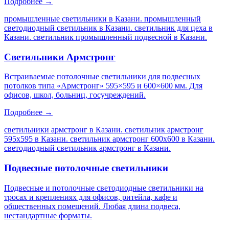
Подробнее →
промышленные светильники в Казани. промышленный
светодиодный светильник в Казани. светильник для цеха в
Казани. светильник промышленный подвесной в Казани
.
Светильники Армстронг
Встраиваемые потолочные светильники для подвесных
потолков типа «Армстронг» 595×595 и 600×600 мм. Для
офисов, школ, больниц, госучреждений.
Подробнее →
светильники армстронг в Казани. светильник армстронг
595х595 в Казани. светильник армстронг 600х600 в Казани.
светодиодный светильник армстронг в Казани
.
Подвесные потолочные светильники
Подвесные и потолочные светодиодные светильники на
тросах и креплениях для офисов, ритейла, кафе и
общественных помещений. Любая длина подвеса,
нестандартные форматы.