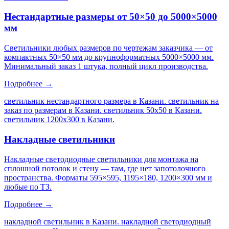
Нестандартные размеры от 50×50 до 5000×5000
мм
Светильники любых размеров по чертежам заказчика — от
компактных 50×50 мм до крупноформатных 5000×5000 мм.
Минимальный заказ 1 штука, полный цикл производства.
Подробнее →
светильник нестандартного размера в Казани. светильник на
заказ по размерам в Казани. светильник 50х50 в Казани.
светильник 1200х300 в Казани
.
Накладные светильники
Накладные светодиодные светильники для монтажа на
сплошной потолок и стену — там, где нет запотолочного
пространства. Форматы 595×595, 1195×180, 1200×300 мм и
любые по ТЗ.
Подробнее →
накладной светильник в Казани. накладной светодиодный