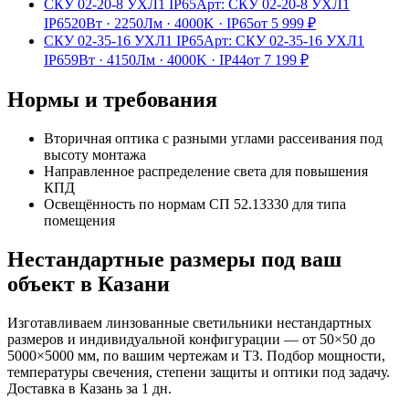
СКУ 02-20-8 УХЛ1 IP65
Арт:
СКУ 02-20-8 УХЛ1
IP65
20Вт
·
2250Лм
·
4000K
·
IP65
от
5 999
₽
СКУ 02-35-16 УХЛ1 IP65
Арт:
СКУ 02-35-16 УХЛ1
IP65
9Вт
·
4150Лм
·
4000K
·
IP44
от
7 199
₽
Нормы и требования
Вторичная оптика с разными углами рассеивания под
высоту монтажа
Направленное распределение света для повышения
КПД
Освещённость по нормам СП 52.13330 для типа
помещения
Нестандартные размеры под ваш
объект
в Казани
Изготавливаем
линзованные
светильники нестандартных
размеров и индивидуальной конфигурации — от 50×50 до
5000×5000 мм, по вашим чертежам и ТЗ. Подбор мощности,
температуры свечения, степени защиты и оптики под задачу.
Доставка
в Казань
за
1
дн.