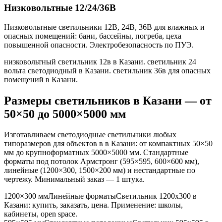
Низковольтные 12/24/36В
Низковольтные светильники 12В, 24В, 36В для влажных и
опасных помещений: бани, бассейны, погреба, цеха
повышенной опасности. Электробезопасность по ПУЭ.
низковольтный светильник 12в в Казани. светильник 24
вольта светодиодный в Казани. светильник 36в для опасных
помещений в Казани
.
Размеры светильников
в Казани
— от
50×50 до 5000×5000 мм
Изготавливаем светодиодные светильники любых
типоразмеров для объектов в
в Казани
: от компактных 50×50
мм до крупноформатных 5000×5000 мм. Стандартные
форматы под потолок Армстронг (595×595, 600×600 мм),
линейные (1200×300, 1500×200 мм) и нестандартные по
чертежу. Минимальный заказ — 1 штука.
1200×300 мм
Линейные форматы
Светильник
1200x300
в
Казани
: купить, заказать, цена. Применение:
школы,
кабинеты, open space
.