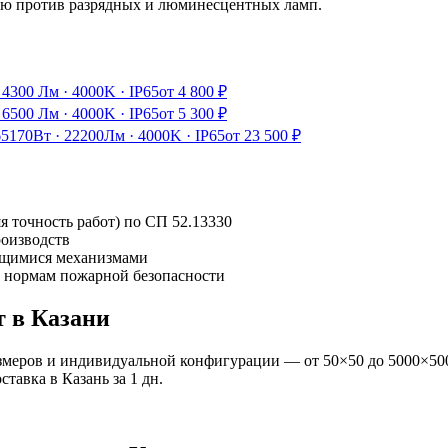
ию против разрядных и люминесцентных ламп.
·
4300 Лм
·
4000K
·
IP65
от
4 800
₽
·
6500 Лм
·
4000K
·
IP65
от
5 300
₽
65
170Вт
·
22200Лм
·
4000K
·
IP65
от
23 500
₽
я точность работ) по СП 52.13330
роизводств
ущимися механизмами
и нормам пожарной безопасности
т
в Казани
змеров и индивидуальной конфигурации — от 50×50 до 5000×500
оставка
в Казань
за
1
дн.