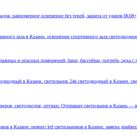
док: равномерное освещение без теней, защита от ударов IK08+
тивного зала в Казани. освещение спортивного зала светодиодное
влажных и опасных помещений: бани, бассейны, погреба, цеха 
етодиодный в Казани. светильник 24в светодиодный в Казани. с
ров, светодиодов, оптики. Отправьте светильник в Казань — ве
ков в Казани. ремонт led светильников в Казани. замена драйве