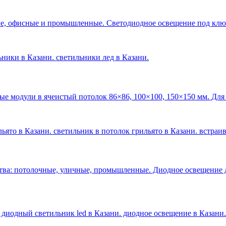
е, офисные и промышленные. Светодиодное освещение под ключ 
льники в Казани. светильники лед в Казани
.
ые модули в ячеистый потолок 86×86, 100×100, 150×150 мм. Для
ьято в Казани. светильник в потолок грильято в Казани. встраи
тва: потолочные, уличные, промышленные. Диодное освещение 
 диодный светильник led в Казани. диодное освещение в Казани
.