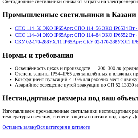
Светодиодные светильники снижают затраты на электроэнерг
Промышленные
светильники
в Казани
СПО 114–56 ЭКО IP65
Арт:
СПО 114–56 ЭКО IP65
34 Вт
СПО 114–84 ЭКО IP65
Арт:
СПО 114–84 ЭКО IP65
52 Вт
СКУ 02-170-288УХЛ1 IP65
Арт:
СКУ 02-170-288УХЛ1 IP
Нормы и требования
Освещённость цехов и производств — 200–300 лк (средня
Степень защиты IP54–IP65 для запылённых и влажных п
Коэффициент пульсаций ≤ 10% для рабочих мест с движ
Аварийное освещение путей эвакуации по СП 52.13330 
Нестандартные размеры под ваш объек
Изготавливаем
промышленные
светильники нестандартных ра
температуры свечения, степени защиты и оптики под задачу. Д
Оставить заявку
Вся категория в каталоге