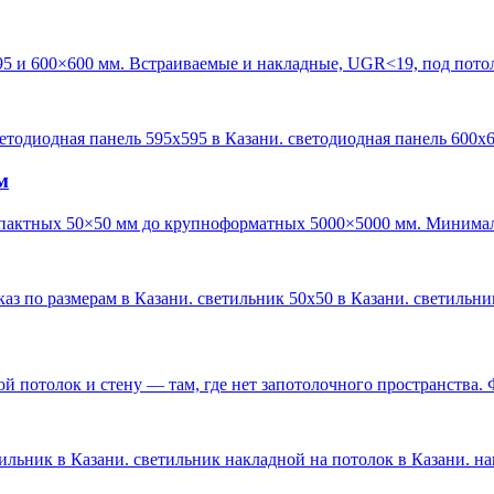
95 и 600×600 мм. Встраиваемые и накладные, UGR<19, под пото
ветодиодная панель 595х595 в Казани. светодиодная панель 600х
м
пактных 50×50 мм до крупноформатных 5000×5000 мм. Минималь
каз по размерам в Казани. светильник 50х50 в Казани. светильн
 потолок и стену — там, где нет запотолочного пространства. 
ильник в Казани. светильник накладной на потолок в Казани. н