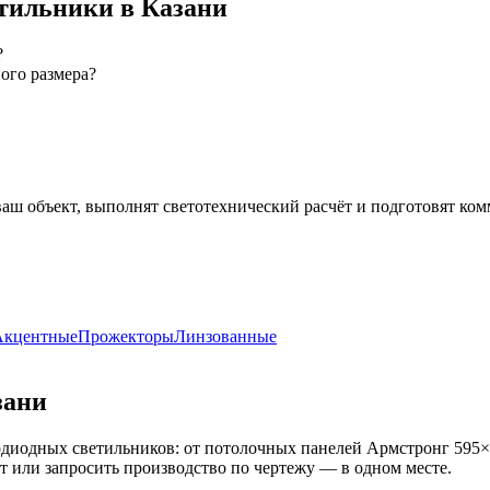
тильники
в Казани
?
ого размера?
ваш объект, выполнят светотехнический расчёт и подготовят ко
Акцентные
Прожекторы
Линзованные
зани
диодных светильников: от потолочных панелей Армстронг 595×
кт или запросить производство по чертежу — в одном месте.