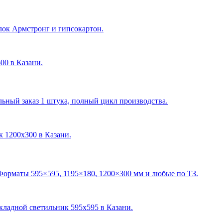
лок Армстронг и гипсокартон.
600 в Казани
.
ный заказ 1 штука, полный цикл производства.
ик 1200х300 в Казани
.
Форматы 595×595, 1195×180, 1200×300 мм и любые по ТЗ.
акладной светильник 595х595 в Казани
.