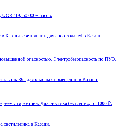
, UGR<19, 50 000+ часов.
 в Казани. светильник для спортзала led в Казани
.
с повышенной опасностью. Электробезопасность по ПУЭ.
ветильник 36в для опасных помещений в Казани
.
рнём с гарантией. Диагностика бесплатно, от 1000 ₽.
ра светильника в Казани
.