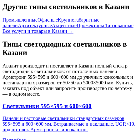
Другие типы светильников
в Казани
Промышленные
Офисные
Крупногабаритные
панели
Архитектурные
Акцентные
Прожекторы
Линзованные
Все услуги и товары
в Казани
→
Типы светодиодных светильников
в
Казани
Авалит производит и поставляет
в Казани
полный спектр
светодиодных светильников: от потолочных панелей
Армстронг 595×595 и 600×600 мм до уличных консольных и
нестандартных размеров от 50×50 до 5000×5000 мм. Купить,
заказать под объект или запросить производство по чертежу
— в одном месте.
Светильники 595×595 и 600×600
Панели и растровые светильники стандартных размеров
595×595 и 600×600 мм. Встраиваемые и накладные, UGR<19,
под потолок Армстронг и гипсокартон.