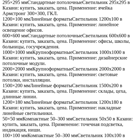
295×295 мм
Стандартные потолочные
Светильник
295x295
в
Казани
: купить, заказать, цена. Применение:
ячейка
Армстронг 300×300, ГКЛ
.
1200×100 мм
Линейные форматы
Светильник
1200x100
в
Казани
: купить, заказать, цена. Применение:
линейное
освещение офисов
.
600×600 мм
Стандартные потолочные
Светильник
600x600
в
Казани
: купить, заказать, цена. Применение:
офисы, школы,
больницы, госучреждения
.
1000×1000 мм
Крупноформатные
Светильник
1000x1000
в
Казани
: купить, заказать, цена. Применение:
дизайнерские
потолочные модули
.
2000×2000 мм
Крупноформатные
Светильник
2000x2000
в
Казани
: купить, заказать, цена. Применение:
световые
потолки, инсталляции
.
1500×200 мм
Линейные форматы
Светильник
1500x200
в
Казани
: купить, заказать, цена. Применение:
склады, цеха,
длинные линии
.
1200×180 мм
Линейные форматы
Светильник
1200x180
в
Казани
: купить, заказать, цена. Применение:
накладные
линейные светильники
.
50×50 мм
Компактные 50–300 мм
Светильник
50x50
в Казани
:
купить, заказать, цена. Применение:
точечная подсветка,
индикация, ниши
.
100×100 мм
Компактные 50–300 мм
Светильник
100x100
в