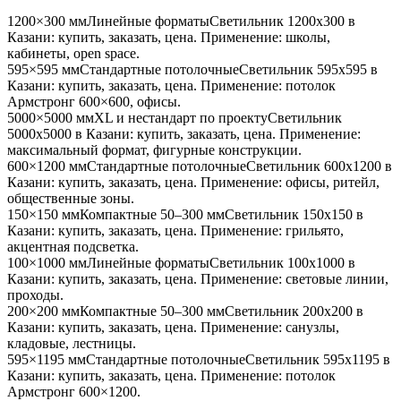
1200×300 мм
Линейные форматы
Светильник
1200x300
в
Казани
: купить, заказать, цена. Применение:
школы,
кабинеты, open space
.
595×595 мм
Стандартные потолочные
Светильник
595x595
в
Казани
: купить, заказать, цена. Применение:
потолок
Армстронг 600×600, офисы
.
5000×5000 мм
XL и нестандарт по проекту
Светильник
5000x5000
в Казани
: купить, заказать, цена. Применение:
максимальный формат, фигурные конструкции
.
600×1200 мм
Стандартные потолочные
Светильник
600x1200
в
Казани
: купить, заказать, цена. Применение:
офисы, ритейл,
общественные зоны
.
150×150 мм
Компактные 50–300 мм
Светильник
150x150
в
Казани
: купить, заказать, цена. Применение:
грильято,
акцентная подсветка
.
100×1000 мм
Линейные форматы
Светильник
100x1000
в
Казани
: купить, заказать, цена. Применение:
световые линии,
проходы
.
200×200 мм
Компактные 50–300 мм
Светильник
200x200
в
Казани
: купить, заказать, цена. Применение:
санузлы,
кладовые, лестницы
.
595×1195 мм
Стандартные потолочные
Светильник
595x1195
в
Казани
: купить, заказать, цена. Применение:
потолок
Армстронг 600×1200
.