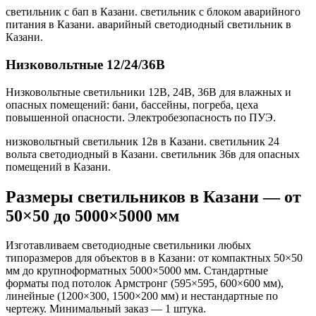
светильник с бап в Казани. светильник с блоком аварийного
питания в Казани. аварийный светодиодный светильник в
Казани
.
Низковольтные 12/24/36В
Низковольтные светильники 12В, 24В, 36В для влажных и
опасных помещений: бани, бассейны, погреба, цеха
повышенной опасности. Электробезопасность по ПУЭ.
низковольтный светильник 12в в Казани. светильник 24
вольта светодиодный в Казани. светильник 36в для опасных
помещений в Казани
.
Размеры светильников
в Казани
— от
50×50 до 5000×5000 мм
Изготавливаем светодиодные светильники любых
типоразмеров для объектов в
в Казани
: от компактных 50×50
мм до крупноформатных 5000×5000 мм. Стандартные
форматы под потолок Армстронг (595×595, 600×600 мм),
линейные (1200×300, 1500×200 мм) и нестандартные по
чертежу. Минимальный заказ — 1 штука.