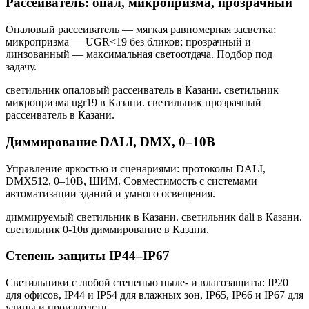
Рассеиватель: опал, микропризма, прозрачный
Опаловый рассеиватель — мягкая равномерная засветка;
микропризма — UGR<19 без бликов; прозрачный и
линзованный — максимальная светоотдача. Подбор под
задачу.
светильник опаловый рассеиватель в Казани. светильник
микропризма ugr19 в Казани. светильник прозрачный
рассеиватель в Казани
.
Диммирование DALI, DMX, 0–10В
Управление яркостью и сценариями: протоколы DALI,
DMX512, 0–10В, ШИМ. Совместимость с системами
автоматизации зданий и умного освещения.
диммируемый светильник в Казани. светильник dali в Казани.
светильник 0-10в диммирование в Казани
.
Степень защиты IP44–IP67
Светильники с любой степенью пыле- и влагозащиты: IP20
для офисов, IP44 и IP54 для влажных зон, IP65, IP66 и IP67 для
улицы и производств.