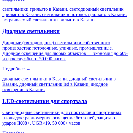
светильники грильято в Казани. светодиодный светильник
грильято в Казани. светильник в потолок грильято в Казани.
встраиваемый светильник грильято в Казани
.
Диодные светильники
Диодные (светодиодные) светильники собственного
производства: потолочные, уличные, промышленные.
Диодное освещение для любых объектов — экономия до 60%
и срок службы от 50 000 часов.
Подробнее →
диодные светильники в Казани. диодный светильник в
Казани. диодный светильник led в Казани. диодное
освещение в Казани
.
LED-светильники для спортзала
Светодиодные светильники для спортзалов и спортивных
площадок: равномерное освещение без теней, защита от
ударов IK08+, UGR<19, 50 000+ часов.