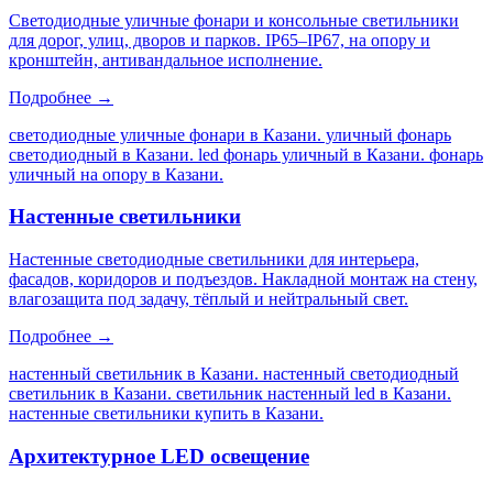
Светодиодные уличные фонари и консольные светильники
для дорог, улиц, дворов и парков. IP65–IP67, на опору и
кронштейн, антивандальное исполнение.
Подробнее →
светодиодные уличные фонари в Казани. уличный фонарь
светодиодный в Казани. led фонарь уличный в Казани. фонарь
уличный на опору в Казани
.
Настенные светильники
Настенные светодиодные светильники для интерьера,
фасадов, коридоров и подъездов. Накладной монтаж на стену,
влагозащита под задачу, тёплый и нейтральный свет.
Подробнее →
настенный светильник в Казани. настенный светодиодный
светильник в Казани. светильник настенный led в Казани.
настенные светильники купить в Казани
.
Архитектурное LED освещение