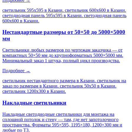
Подробнее →
светильник 595х595 в Казани. светильник 600х600 в Казани.
светодиодная панель 595х595 в Казани. светодиодная панель
600х600 в Казани
.
Нестандартные размеры от 50×50 до 5000×5000
мм
Светильники любых размеров по чертежам заказчика — от
компактных 50×50 мм до крупноформатных 5000×5000 мм.
Минимальный заказ 1 штука, полный цикл производства.
Подробнее →
светильник нестандартного размера в Казани. светильник на
заказ по размерам в Казани. светильник 50х50 в Казани.
светильник 1200х300 в Казани
.
Накладные светильники
Накладные светодиодные светильники для монтажа на
сплошной потолок и стену — там, где нет запотолочного
пространства. Форматы 595×595, 1195×180, 1200×300 мм и
любые по ТЗ.