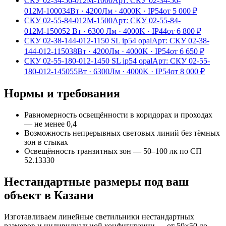
СКУ 02-34-56-012М-1000
Арт:
СКУ 02-34-56-
012М-1000
34Вт
·
4200Лм
·
4000K
·
IP54
от
5 000
₽
СКУ 02-55-84-012М-1500
Арт:
СКУ 02-55-84-
012М-1500
52 Вт
·
6300 Лм
·
4000K
·
IP44
от
6 800
₽
СКУ 02-38-144-012-1150 SL ip54 opal
Арт:
СКУ 02-38-
144-012-1150
38Вт
·
4200Лм
·
4000K
·
IP54
от
6 650
₽
СКУ 02-55-180-012-1450 SL ip54 opal
Арт:
СКУ 02-55-
180-012-1450
55Вт
·
6300Лм
·
4000K
·
IP54
от
8 000
₽
Нормы и требования
Равномерность освещённости в коридорах и проходах
— не менее 0,4
Возможность непрерывных световых линий без тёмных
зон в стыках
Освещённость транзитных зон — 50–100 лк по СП
52.13330
Нестандартные размеры под ваш
объект
в Казани
Изготавливаем
линейные
светильники нестандартных
размеров и индивидуальной конфигурации — от 50×50 до