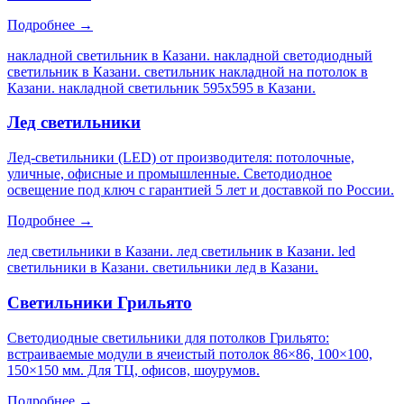
Подробнее →
накладной светильник в Казани. накладной светодиодный
светильник в Казани. светильник накладной на потолок в
Казани. накладной светильник 595х595 в Казани
.
Лед светильники
Лед-светильники (LED) от производителя: потолочные,
уличные, офисные и промышленные. Светодиодное
освещение под ключ с гарантией 5 лет и доставкой по России.
Подробнее →
лед светильники в Казани. лед светильник в Казани. led
светильники в Казани. светильники лед в Казани
.
Светильники Грильято
Светодиодные светильники для потолков Грильято:
встраиваемые модули в ячеистый потолок 86×86, 100×100,
150×150 мм. Для ТЦ, офисов, шоурумов.
Подробнее →