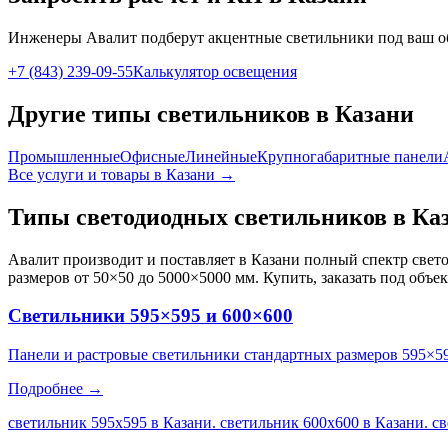
Инженеры Авалит подберут
акцентные
светильники под ваш о
+7 (843) 239-09-55
Калькулятор освещения
Другие типы светильников
в Казани
Промышленные
Офисные
Линейные
Крупногабаритные панели
Все услуги и товары
в Казани
→
Типы светодиодных светильников
в Ка
Авалит производит и поставляет
в Казани
полный спектр свето
размеров от 50×50 до 5000×5000 мм. Купить, заказать под объе
Светильники 595×595 и 600×600
Панели и растровые светильники стандартных размеров 595×5
Подробнее →
светильник 595х595 в Казани. светильник 600х600 в Казани. с