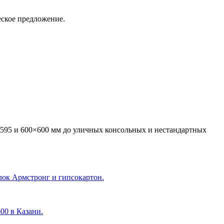
еское предложение.
595 и 600×600 мм до уличных консольных и нестандартных
лок Армстронг и гипсокартон.
600 в Казани
.