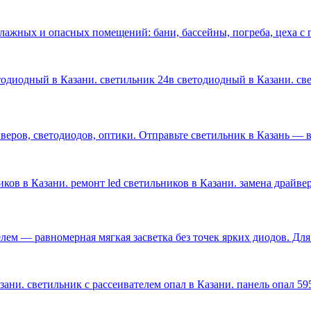
влажных и опасных помещений: бани, бассейны, погреба, цеха 
етодиодный в Казани. светильник 24в светодиодный в Казани. с
ров, светодиодов, оптики. Отправьте светильник в Казань — ве
ков в Казани. ремонт led светильников в Казани. замена драйве
лем — равномерная мягкая засветка без точек ярких диодов. Дл
ани. светильник с рассеивателем опал в Казани. панель опал 59