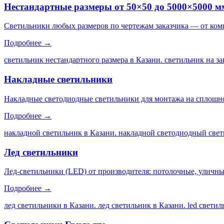
Нестандартные размеры от 50×50 до 5000×5000 м
Светильники любых размеров по чертежам заказчика — от ком
Подробнее →
светильник нестандартного размера в Казани. светильник на за
Накладные светильники
Накладные светодиодные светильники для монтажа на сплошной
Подробнее →
накладной светильник в Казани. накладной светодиодный свет
Лед светильники
Лед-светильники (LED) от производителя: потолочные, уличны
Подробнее →
лед светильники в Казани. лед светильник в Казани. led свети