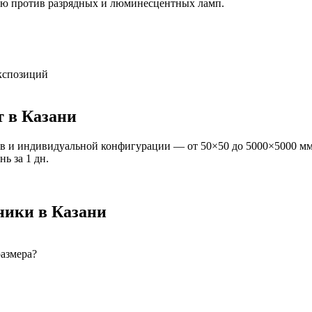
ию против разрядных и люминесцентных ламп.
экспозиций
т
в Казани
в и индивидуальной конфигурации — от 50×50 до 5000×5000 мм
ань
за
1
дн.
ники
в Казани
размера?