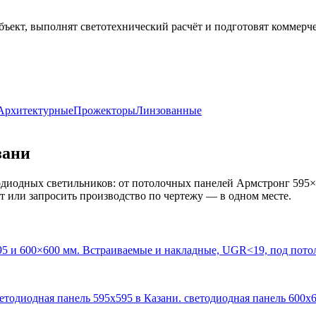
бъект, выполнят светотехнический расчёт и подготовят коммерч
Архитектурные
Прожекторы
Линзованные
зани
диодных светильников: от потолочных панелей Армстронг 595×
кт или запросить производство по чертежу — в одном месте.
95 и 600×600 мм. Встраиваемые и накладные, UGR<19, под пото
ветодиодная панель 595х595 в Казани. светодиодная панель 600х