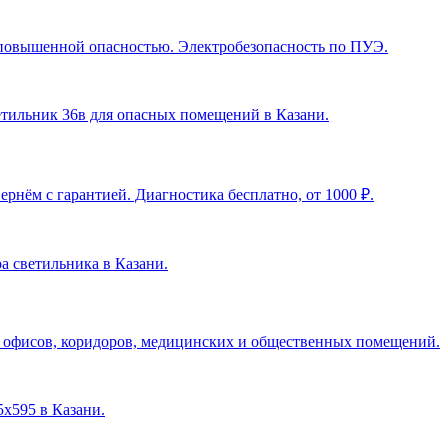
с повышенной опасностью. Электробезопасность по ПУЭ.
ветильник 36в для опасных помещений в Казани
.
рнём с гарантией. Диагностика бесплатно, от 1000 ₽.
ра светильника в Казани
.
я офисов, коридоров, медицинских и общественных помещений.
5х595 в Казани
.