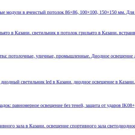
ые модули в ячеистый потолок 86×86, 100×100, 150×150 мм. Для
ьято в Казани. светильник в потолок грильято в Казани. встраи
тва: потолочные, уличные, промышленные. Диодное освещение 
 диодный светильник led в Казани. диодное освещение в Казани
.
док: равномерное освещение без теней, защита от ударов IK08+
тивного зала в Казани. освещение спортивного зала светодиодное