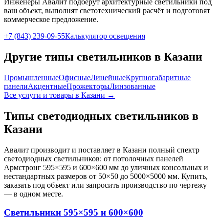
Инженеры Авалит подберут
архитектурные
светильники под
ваш объект, выполнят светотехнический расчёт и подготовят
коммерческое предложение.
+7 (843) 239-09-55
Калькулятор освещения
Другие типы светильников
в Казани
Промышленные
Офисные
Линейные
Крупногабаритные
панели
Акцентные
Прожекторы
Линзованные
Все услуги и товары
в Казани
→
Типы светодиодных светильников
в
Казани
Авалит производит и поставляет
в Казани
полный спектр
светодиодных светильников: от потолочных панелей
Армстронг 595×595 и 600×600 мм до уличных консольных и
нестандартных размеров от 50×50 до 5000×5000 мм. Купить,
заказать под объект или запросить производство по чертежу
— в одном месте.
Светильники 595×595 и 600×600