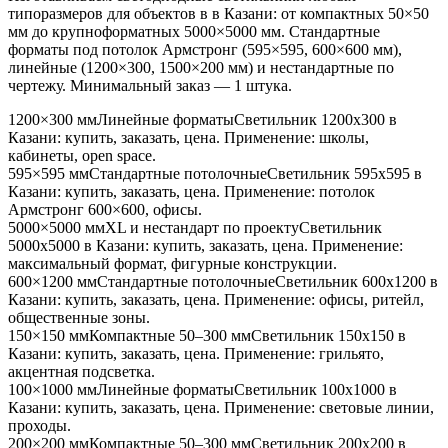
типоразмеров для объектов в
в Казани
: от компактных 50×50
мм до крупноформатных 5000×5000 мм. Стандартные
форматы под потолок Армстронг (595×595, 600×600 мм),
линейные (1200×300, 1500×200 мм) и нестандартные по
чертежу. Минимальный заказ — 1 штука.
1200×300 мм
Линейные форматы
Светильник
1200x300
в
Казани
: купить, заказать, цена. Применение:
школы,
кабинеты, open space
.
595×595 мм
Стандартные потолочные
Светильник
595x595
в
Казани
: купить, заказать, цена. Применение:
потолок
Армстронг 600×600, офисы
.
5000×5000 мм
XL и нестандарт по проекту
Светильник
5000x5000
в Казани
: купить, заказать, цена. Применение:
максимальный формат, фигурные конструкции
.
600×1200 мм
Стандартные потолочные
Светильник
600x1200
в
Казани
: купить, заказать, цена. Применение:
офисы, ритейл,
общественные зоны
.
150×150 мм
Компактные 50–300 мм
Светильник
150x150
в
Казани
: купить, заказать, цена. Применение:
грильято,
акцентная подсветка
.
100×1000 мм
Линейные форматы
Светильник
100x1000
в
Казани
: купить, заказать, цена. Применение:
световые линии,
проходы
.
200×200 мм
Компактные 50–300 мм
Светильник
200x200
в