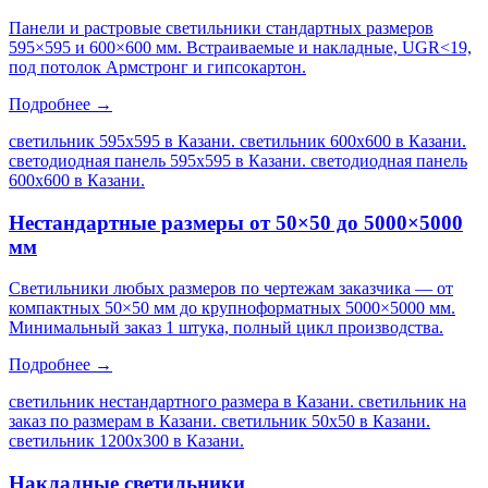
Панели и растровые светильники стандартных размеров
595×595 и 600×600 мм. Встраиваемые и накладные, UGR<19,
под потолок Армстронг и гипсокартон.
Подробнее →
светильник 595х595 в Казани. светильник 600х600 в Казани.
светодиодная панель 595х595 в Казани. светодиодная панель
600х600 в Казани
.
Нестандартные размеры от 50×50 до 5000×5000
мм
Светильники любых размеров по чертежам заказчика — от
компактных 50×50 мм до крупноформатных 5000×5000 мм.
Минимальный заказ 1 штука, полный цикл производства.
Подробнее →
светильник нестандартного размера в Казани. светильник на
заказ по размерам в Казани. светильник 50х50 в Казани.
светильник 1200х300 в Казани
.
Накладные светильники