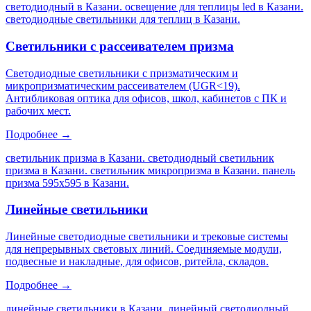
светодиодный в Казани. освещение для теплицы led в Казани.
светодиодные светильники для теплиц в Казани
.
Светильники с рассеивателем призма
Светодиодные светильники с призматическим и
микропризматическим рассеивателем (UGR<19).
Антибликовая оптика для офисов, школ, кабинетов с ПК и
рабочих мест.
Подробнее →
светильник призма в Казани. светодиодный светильник
призма в Казани. светильник микропризма в Казани. панель
призма 595х595 в Казани
.
Линейные светильники
Линейные светодиодные светильники и трековые системы
для непрерывных световых линий. Соединяемые модули,
подвесные и накладные, для офисов, ритейла, складов.
Подробнее →
линейные светильники в Казани. линейный светодиодный