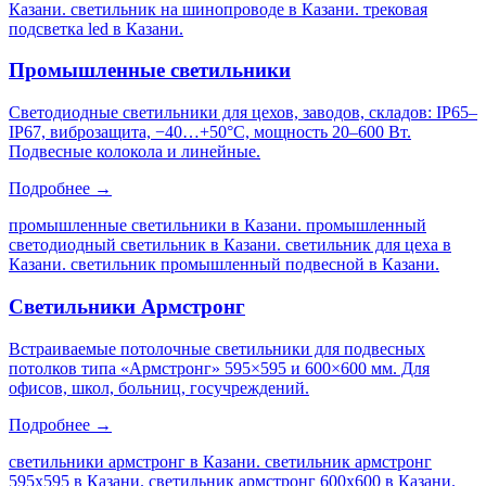
Казани. светильник на шинопроводе в Казани. трековая
подсветка led в Казани
.
Промышленные светильники
Светодиодные светильники для цехов, заводов, складов: IP65–
IP67, виброзащита, −40…+50°C, мощность 20–600 Вт.
Подвесные колокола и линейные.
Подробнее →
промышленные светильники в Казани. промышленный
светодиодный светильник в Казани. светильник для цеха в
Казани. светильник промышленный подвесной в Казани
.
Светильники Армстронг
Встраиваемые потолочные светильники для подвесных
потолков типа «Армстронг» 595×595 и 600×600 мм. Для
офисов, школ, больниц, госучреждений.
Подробнее →
светильники армстронг в Казани. светильник армстронг
595х595 в Казани. светильник армстронг 600х600 в Казани.