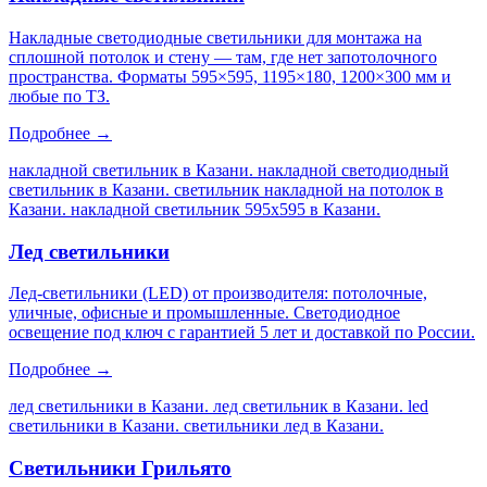
Накладные светодиодные светильники для монтажа на
сплошной потолок и стену — там, где нет запотолочного
пространства. Форматы 595×595, 1195×180, 1200×300 мм и
любые по ТЗ.
Подробнее →
накладной светильник в Казани. накладной светодиодный
светильник в Казани. светильник накладной на потолок в
Казани. накладной светильник 595х595 в Казани
.
Лед светильники
Лед-светильники (LED) от производителя: потолочные,
уличные, офисные и промышленные. Светодиодное
освещение под ключ с гарантией 5 лет и доставкой по России.
Подробнее →
лед светильники в Казани. лед светильник в Казани. led
светильники в Казани. светильники лед в Казани
.
Светильники Грильято