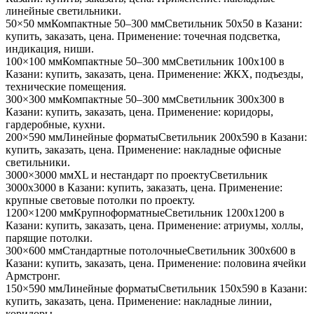
линейные светильники
.
50×50 мм
Компактные 50–300 мм
Светильник
50x50
в Казани
:
купить, заказать, цена. Применение:
точечная подсветка,
индикация, ниши
.
100×100 мм
Компактные 50–300 мм
Светильник
100x100
в
Казани
: купить, заказать, цена. Применение:
ЖКХ, подъезды,
технические помещения
.
300×300 мм
Компактные 50–300 мм
Светильник
300x300
в
Казани
: купить, заказать, цена. Применение:
коридоры,
гардеробные, кухни
.
200×590 мм
Линейные форматы
Светильник
200x590
в Казани
:
купить, заказать, цена. Применение:
накладные офисные
светильники
.
3000×3000 мм
XL и нестандарт по проекту
Светильник
3000x3000
в Казани
: купить, заказать, цена. Применение:
крупные световые потолки по проекту
.
1200×1200 мм
Крупноформатные
Светильник
1200x1200
в
Казани
: купить, заказать, цена. Применение:
атриумы, холлы,
парящие потолки
.
300×600 мм
Стандартные потолочные
Светильник
300x600
в
Казани
: купить, заказать, цена. Применение:
половина ячейки
Армстронг
.
150×590 мм
Линейные форматы
Светильник
150x590
в Казани
:
купить, заказать, цена. Применение:
накладные линии,
коридоры
.