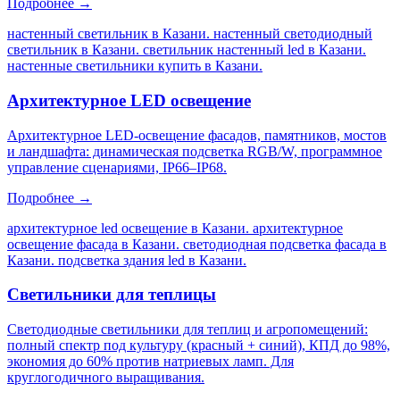
Подробнее →
настенный светильник в Казани. настенный светодиодный
светильник в Казани. светильник настенный led в Казани.
настенные светильники купить в Казани
.
Архитектурное LED освещение
Архитектурное LED-освещение фасадов, памятников, мостов
и ландшафта: динамическая подсветка RGB/W, программное
управление сценариями, IP66–IP68.
Подробнее →
архитектурное led освещение в Казани. архитектурное
освещение фасада в Казани. светодиодная подсветка фасада в
Казани. подсветка здания led в Казани
.
Светильники для теплицы
Светодиодные светильники для теплиц и агропомещений:
полный спектр под культуру (красный + синий), КПД до 98%,
экономия до 60% против натриевых ламп. Для
круглогодичного выращивания.