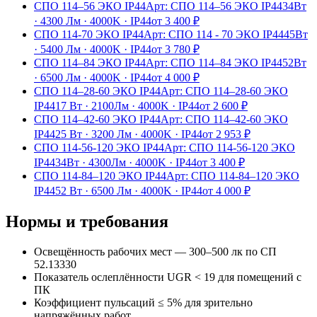
СПО 114–56 ЭКО IP44
Арт:
СПО 114–56 ЭКО IP44
34Вт
·
4300 Лм
·
4000K
·
IP44
от
3 400
₽
СПО 114-70 ЭКО IP44
Арт:
СПО 114 - 70 ЭКО IP44
45Вт
·
5400 Лм
·
4000K
·
IP44
от
3 780
₽
СПО 114–84 ЭКО IP44
Арт:
СПО 114–84 ЭКО IP44
52Вт
·
6500 Лм
·
4000K
·
IP44
от
4 000
₽
СПО 114–28-60 ЭКО IP44
Арт:
СПО 114–28-60 ЭКО
IP44
17 Вт
·
2100Лм
·
4000K
·
IP44
от
2 600
₽
СПО 114–42-60 ЭКО IP44
Арт:
СПО 114–42-60 ЭКО
IP44
25 Вт
·
3200 Лм
·
4000K
·
IP44
от
2 953
₽
СПО 114-56-120 ЭКО IP44
Арт:
СПО 114-56-120 ЭКО
IP44
34Вт
·
4300Лм
·
4000K
·
IP44
от
3 400
₽
СПО 114-84–120 ЭКО IP44
Арт:
СПО 114-84–120 ЭКО
IP44
52 Вт
·
6500 Лм
·
4000K
·
IP44
от
4 000
₽
Нормы и требования
Освещённость рабочих мест — 300–500 лк по СП
52.13330
Показатель ослеплённости UGR < 19 для помещений с
ПК
Коэффициент пульсаций ≤ 5% для зрительно
напряжённых работ