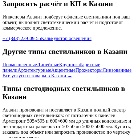
Запросить расчёт и КП
в Казани
Инженеры Авалит подберут
офисные
светильники под ваш
объект, выполнят светотехнический расчёт и подготовят
коммерческое предложение.
+7 (843) 239-09-55
Калькулятор освещения
Другие типы светильников
в Казани
Промышленные
Линейные
Крупногабаритные
панели
Архитектурные
Акцентные
Прожекторы
Линзованные
Все услуги и товары
в Казани
→
Типы светодиодных светильников
в
Казани
Авалит производит и поставляет
в Казани
полный спектр
светодиодных светильников: от потолочных панелей
Армстронг 595×595 и 600×600 мм до уличных консольных и
нестандартных размеров от 50×50 до 5000×5000 мм. Купить,
заказать под объект или запросить производство по чертежу
— в одном месте.