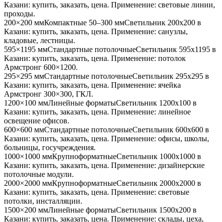
Казани
: купить, заказать, цена. Применение:
световые линии,
проходы
.
200×200 мм
Компактные 50–300 мм
Светильник
200x200
в
Казани
: купить, заказать, цена. Применение:
санузлы,
кладовые, лестницы
.
595×1195 мм
Стандартные потолочные
Светильник
595x1195
в
Казани
: купить, заказать, цена. Применение:
потолок
Армстронг 600×1200
.
295×295 мм
Стандартные потолочные
Светильник
295x295
в
Казани
: купить, заказать, цена. Применение:
ячейка
Армстронг 300×300, ГКЛ
.
1200×100 мм
Линейные форматы
Светильник
1200x100
в
Казани
: купить, заказать, цена. Применение:
линейное
освещение офисов
.
600×600 мм
Стандартные потолочные
Светильник
600x600
в
Казани
: купить, заказать, цена. Применение:
офисы, школы,
больницы, госучреждения
.
1000×1000 мм
Крупноформатные
Светильник
1000x1000
в
Казани
: купить, заказать, цена. Применение:
дизайнерские
потолочные модули
.
2000×2000 мм
Крупноформатные
Светильник
2000x2000
в
Казани
: купить, заказать, цена. Применение:
световые
потолки, инсталляции
.
1500×200 мм
Линейные форматы
Светильник
1500x200
в
Казани
: купить, заказать, цена. Применение:
склады, цеха,