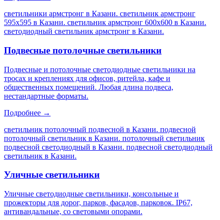
светильники армстронг в Казани. светильник армстронг
595х595 в Казани. светильник армстронг 600х600 в Казани.
светодиодный светильник армстронг в Казани
.
Подвесные потолочные светильники
Подвесные и потолочные светодиодные светильники на
тросах и креплениях для офисов, ритейла, кафе и
общественных помещений. Любая длина подвеса,
нестандартные форматы.
Подробнее →
светильник потолочный подвесной в Казани. подвесной
потолочный светильник в Казани. потолочный светильник
подвесной светодиодный в Казани. подвесной светодиодный
светильник в Казани
.
Уличные светильники
Уличные светодиодные светильники, консольные и
прожекторы для дорог, парков, фасадов, парковок. IP67,
антивандальные, со световыми опорами.