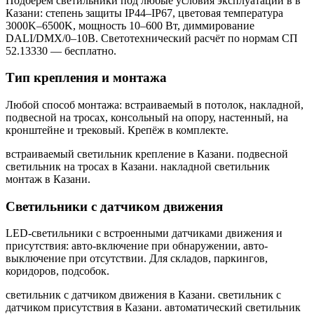
Подберём светильники под любые условия эксплуатации в
в
Казани
: степень защиты IP44–IP67, цветовая температура
3000K–6500K, мощность 10–600 Вт, диммирование
DALI/DMX/0–10В. Светотехнический расчёт по нормам СП
52.13330 — бесплатно.
Тип крепления и монтажа
Любой способ монтажа: встраиваемый в потолок, накладной,
подвесной на тросах, консольный на опору, настенный, на
кронштейне и трековый. Крепёж в комплекте.
встраиваемый светильник крепление в Казани. подвесной
светильник на тросах в Казани. накладной светильник
монтаж в Казани
.
Светильники с датчиком движения
LED-светильники с встроенными датчиками движения и
присутствия: авто-включение при обнаружении, авто-
выключение при отсутствии. Для складов, паркингов,
коридоров, подсобок.
светильник с датчиком движения в Казани. светильник с
датчиком присутствия в Казани. автоматический светильник