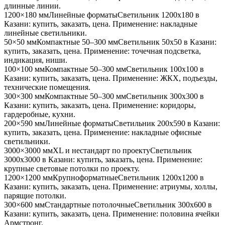
длинные линии
.
1200×180 мм
Линейные форматы
Светильник
1200x180
в
Казани
: купить, заказать, цена. Применение:
накладные
линейные светильники
.
50×50 мм
Компактные 50–300 мм
Светильник
50x50
в Казани
:
купить, заказать, цена. Применение:
точечная подсветка,
индикация, ниши
.
100×100 мм
Компактные 50–300 мм
Светильник
100x100
в
Казани
: купить, заказать, цена. Применение:
ЖКХ, подъезды,
технические помещения
.
300×300 мм
Компактные 50–300 мм
Светильник
300x300
в
Казани
: купить, заказать, цена. Применение:
коридоры,
гардеробные, кухни
.
200×590 мм
Линейные форматы
Светильник
200x590
в Казани
:
купить, заказать, цена. Применение:
накладные офисные
светильники
.
3000×3000 мм
XL и нестандарт по проекту
Светильник
3000x3000
в Казани
: купить, заказать, цена. Применение:
крупные световые потолки по проекту
.
1200×1200 мм
Крупноформатные
Светильник
1200x1200
в
Казани
: купить, заказать, цена. Применение:
атриумы, холлы,
парящие потолки
.
300×600 мм
Стандартные потолочные
Светильник
300x600
в
Казани
: купить, заказать, цена. Применение:
половина ячейки
Армстронг
.