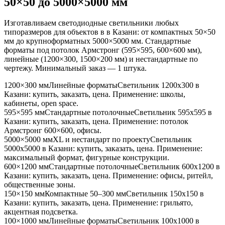
50×50 до 5000×5000 мм
Изготавливаем светодиодные светильники любых
типоразмеров для объектов в
в Казани
: от компактных 50×50
мм до крупноформатных 5000×5000 мм. Стандартные
форматы под потолок Армстронг (595×595, 600×600 мм),
линейные (1200×300, 1500×200 мм) и нестандартные по
чертежу. Минимальный заказ — 1 штука.
1200×300 мм
Линейные форматы
Светильник
1200x300
в
Казани
: купить, заказать, цена. Применение:
школы,
кабинеты, open space
.
595×595 мм
Стандартные потолочные
Светильник
595x595
в
Казани
: купить, заказать, цена. Применение:
потолок
Армстронг 600×600, офисы
.
5000×5000 мм
XL и нестандарт по проекту
Светильник
5000x5000
в Казани
: купить, заказать, цена. Применение:
максимальный формат, фигурные конструкции
.
600×1200 мм
Стандартные потолочные
Светильник
600x1200
в
Казани
: купить, заказать, цена. Применение:
офисы, ритейл,
общественные зоны
.
150×150 мм
Компактные 50–300 мм
Светильник
150x150
в
Казани
: купить, заказать, цена. Применение:
грильято,
акцентная подсветка
.
100×1000 мм
Линейные форматы
Светильник
100x1000
в