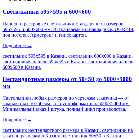
Светильники 595×595 и 600×600
Панели и растровые светильники стандартных размеров
595×595 и 600×600 мм. Встраиваемые и накладные, UGR<19,
под потолок Армстронг и гипсокартон.
Подробнее →
светильник 595х595 в Казани. светильник 600х600 в Казани.
светодиодная панель 595х595 в Казани. светодиодная панель
600х600 в Казани
.
Нестандартные размеры от 50×50 до 5000×5000
мм
Светильники любых размеров по чертежам заказчика — от
компактных 50×50 мм до крупноформатных 5000×5000 мм.
Минимальный заказ 1 штука, полный цикл производства.
Подробнее →
светильник нестандартного размера в Казани. светильник на
заказ по размерам в Казани. светильник 50х50 в Казани.