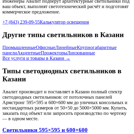
Инженеры Авалит подберут
архитектурные
светильники под
ваш объект, выполнят светотехнический расчёт и подготовят
коммерческое предложение.
+7 (843) 239-09-55
Калькулятор освещения
Другие типы светильников
в Казани
Промышленные
Офисные
Линейные
Крупногабаритные
панели
Акцентные
Прожекторы
Линзованные
Все услуги и товары
в Казани
→
Типы светодиодных светильников
в
Казани
Авалит производит и поставляет
в Казани
полный спектр
светодиодных светильников: от потолочных панелей
Армстронг 595×595 и 600×600 мм до уличных консольных и
нестандартных размеров от 50×50 до 5000×5000 мм. Купить,
заказать под объект или запросить производство по чертежу
— в одном месте.
Светильники 595×595 и 600×600