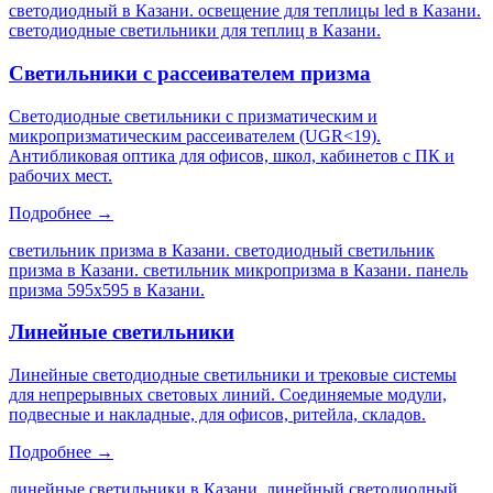
светодиодный в Казани. освещение для теплицы led в Казани.
светодиодные светильники для теплиц в Казани
.
Светильники с рассеивателем призма
Светодиодные светильники с призматическим и
микропризматическим рассеивателем (UGR<19).
Антибликовая оптика для офисов, школ, кабинетов с ПК и
рабочих мест.
Подробнее →
светильник призма в Казани. светодиодный светильник
призма в Казани. светильник микропризма в Казани. панель
призма 595х595 в Казани
.
Линейные светильники
Линейные светодиодные светильники и трековые системы
для непрерывных световых линий. Соединяемые модули,
подвесные и накладные, для офисов, ритейла, складов.
Подробнее →
линейные светильники в Казани. линейный светодиодный