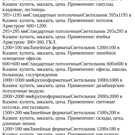
Казани
: купить, заказать, цена. Применение:
санузлы,
кладовые, лестницы
.
595×1195 мм
Стандартные потолочные
Светильник
595x1195
в
Казани
: купить, заказать, цена. Применение:
потолок
Армстронг 600×1200
.
295×295 мм
Стандартные потолочные
Светильник
295x295
в
Казани
: купить, заказать, цена. Применение:
ячейка
Армстронг 300×300, ГКЛ
.
1200×100 мм
Линейные форматы
Светильник
1200x100
в
Казани
: купить, заказать, цена. Применение:
линейное
освещение офисов
.
600×600 мм
Стандартные потолочные
Светильник
600x600
в
Казани
: купить, заказать, цена. Применение:
офисы, школы,
больницы, госучреждения
.
1000×1000 мм
Крупноформатные
Светильник
1000x1000
в
Казани
: купить, заказать, цена. Применение:
дизайнерские
потолочные модули
.
2000×2000 мм
Крупноформатные
Светильник
2000x2000
в
Казани
: купить, заказать, цена. Применение:
световые
потолки, инсталляции
.
1500×200 мм
Линейные форматы
Светильник
1500x200
в
Казани
: купить, заказать, цена. Применение:
склады, цеха,
длинные линии
.
1200×180 мм
Линейные форматы
Светильник
1200x180
в
Казани
: купить, заказать, цена. Применение:
накладные