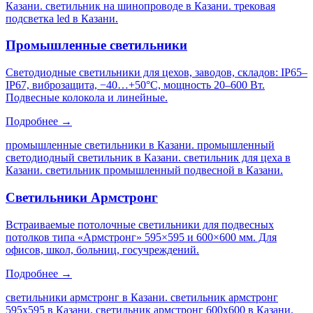
Казани. светильник на шинопроводе в Казани. трековая
подсветка led в Казани
.
Промышленные светильники
Светодиодные светильники для цехов, заводов, складов: IP65–
IP67, виброзащита, −40…+50°C, мощность 20–600 Вт.
Подвесные колокола и линейные.
Подробнее →
промышленные светильники в Казани. промышленный
светодиодный светильник в Казани. светильник для цеха в
Казани. светильник промышленный подвесной в Казани
.
Светильники Армстронг
Встраиваемые потолочные светильники для подвесных
потолков типа «Армстронг» 595×595 и 600×600 мм. Для
офисов, школ, больниц, госучреждений.
Подробнее →
светильники армстронг в Казани. светильник армстронг
595х595 в Казани. светильник армстронг 600х600 в Казани.