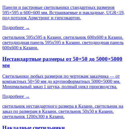
Панели и растровые светильники стандартных размеров
595×595 и 600×600 мм. Встраиваемые и накладные, UGR<19,
под потолок Армстронг и гипсокартон.
Подробнее →
светильник 595х595 в Казани. светильник 600х600 в Казани.
светодиодная панель 595х595 в Казани. светодиодная панель
600х600 в Казани
.
Нестандартные размеры от 50×50 до 5000×5000
мм
Светильники любых размеров по чертежам заказчика — от
компактных 50×50 мм до крупноформатных 5000×5000 мм.
Минимальный заказ 1 штука, полный цикл производства.
Подробнее →
светильник нестандартного размера в Казани. светильник на
заказ по размерам в Казани. светильник 50х50 в Казани.
светильник 1200х300 в Казани
.
Накладные светильники