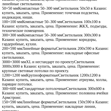
линейные светильники
.
50×50 мм
Компактные 50–300 мм
Светильник
50x50
в Казани
:
купить, заказать, цена. Применение:
точечная подсветка,
индикация, ниши
.
100×100 мм
Компактные 50–300 мм
Светильник
100x100
в
Казани
: купить, заказать, цена. Применение:
ЖКХ, подъезды,
технические помещения
.
300×300 мм
Компактные 50–300 мм
Светильник
300x300
в
Казани
: купить, заказать, цена. Применение:
коридоры,
гардеробные, кухни
.
200×590 мм
Линейные форматы
Светильник
200x590
в Казани
:
купить, заказать, цена. Применение:
накладные офисные
светильники
.
3000×3000 мм
XL и нестандарт по проекту
Светильник
3000x3000
в Казани
: купить, заказать, цена. Применение:
крупные световые потолки по проекту
.
1200×1200 мм
Крупноформатные
Светильник
1200x1200
в
Казани
: купить, заказать, цена. Применение:
атриумы, холлы,
парящие потолки
.
300×600 мм
Стандартные потолочные
Светильник
300x600
в
Казани
: купить, заказать, цена. Применение:
половина ячейки
Армстронг
.
150×590 мм
Линейные форматы
Светильник
150x590
в Казани
:
купить, заказать, цена. Применение:
накладные линии,
коридоры
.