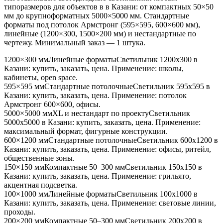
типоразмеров для объектов в
в Казани
: от компактных 50×50
мм до крупноформатных 5000×5000 мм. Стандартные
форматы под потолок Армстронг (595×595, 600×600 мм),
линейные (1200×300, 1500×200 мм) и нестандартные по
чертежу. Минимальный заказ — 1 штука.
1200×300 мм
Линейные форматы
Светильник
1200x300
в
Казани
: купить, заказать, цена. Применение:
школы,
кабинеты, open space
.
595×595 мм
Стандартные потолочные
Светильник
595x595
в
Казани
: купить, заказать, цена. Применение:
потолок
Армстронг 600×600, офисы
.
5000×5000 мм
XL и нестандарт по проекту
Светильник
5000x5000
в Казани
: купить, заказать, цена. Применение:
максимальный формат, фигурные конструкции
.
600×1200 мм
Стандартные потолочные
Светильник
600x1200
в
Казани
: купить, заказать, цена. Применение:
офисы, ритейл,
общественные зоны
.
150×150 мм
Компактные 50–300 мм
Светильник
150x150
в
Казани
: купить, заказать, цена. Применение:
грильято,
акцентная подсветка
.
100×1000 мм
Линейные форматы
Светильник
100x1000
в
Казани
: купить, заказать, цена. Применение:
световые линии,
проходы
.
200×200 мм
Компактные 50–300 мм
Светильник
200x200
в