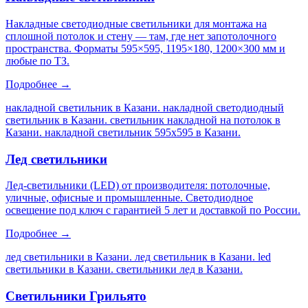
Накладные светодиодные светильники для монтажа на
сплошной потолок и стену — там, где нет запотолочного
пространства. Форматы 595×595, 1195×180, 1200×300 мм и
любые по ТЗ.
Подробнее →
накладной светильник в Казани. накладной светодиодный
светильник в Казани. светильник накладной на потолок в
Казани. накладной светильник 595х595 в Казани
.
Лед светильники
Лед-светильники (LED) от производителя: потолочные,
уличные, офисные и промышленные. Светодиодное
освещение под ключ с гарантией 5 лет и доставкой по России.
Подробнее →
лед светильники в Казани. лед светильник в Казани. led
светильники в Казани. светильники лед в Казани
.
Светильники Грильято